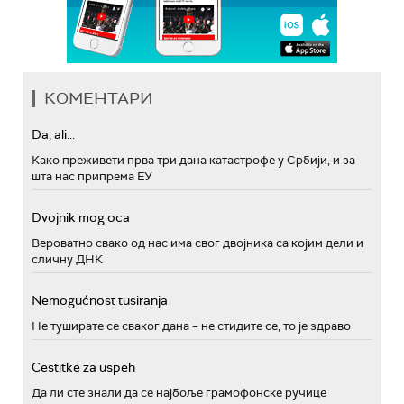
КОМЕНТАРИ
Da, ali...
Како преживети прва три дана катастрофе у Србији, и за
шта нас припрема ЕУ
Dvojnik mog oca
Вероватно свако од нас има свог двојника са којим дели и
сличну ДНК
Nemogućnost tusiranja
Не туширате се сваког дана – не стидите се, то је здраво
Cestitke za uspeh
Да ли сте знали да се најбоље грамофонске ручице