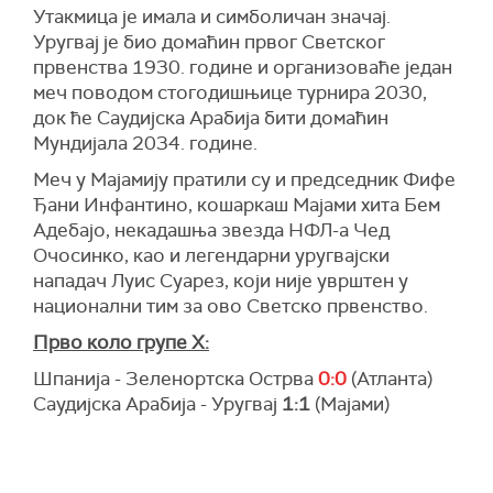
Утакмица је имала и симболичан значај.
Уругвај је био домаћин првог Светског
првенства 1930. године и организоваће један
меч поводом стогодишњице турнира 2030,
док ће Саудијска Арабија бити домаћин
Мундијала 2034. године.
Меч у Мајамију пратили су и председник Фифе
Ђани Инфантино, кошаркаш Мајами хита Бем
Адебајо, некадашња звезда НФЛ-а Чед
Очосинко, као и легендарни уругвајски
нападач Луис Суарез, који није уврштен у
национални тим за ово Светско првенство.
Прво коло групе Х:
Шпанија - Зеленортска Острва
0:0
(Атланта)
Саудијска Арабија - Уругвај
1:1
(Мајами)