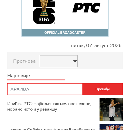
петак, 07. август 2026.
Прогноза
Најновије
Илић за РТС: Најбољи наш меч ове сезоне,
морамо исто и у реваншу
Јуниорке Србије у полуфиналу Евробаскета,