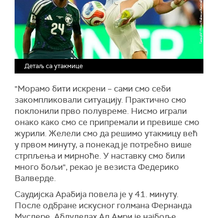
Детаљ са утакмице
"Морамо бити искрени – сами смо себи
закомпликовали ситуацију. Практично смо
поклонили прво полувреме. Нисмо играли
онако како смо се припремали и превише смо
журили. Желели смо да решимо утакмицу већ
у првом минуту, а понекад је потребно више
стрпљења и мирноће. У наставку смо били
много бољи", рекао је везиста Федерико
Валверде.
Саудијска Арабија повела је у 41. минуту.
После одбране искусног голмана Фернанда
Муслере, Абдулелах Ал Амри је најбоље