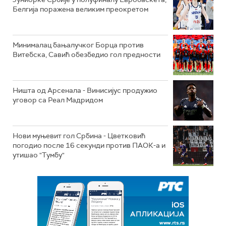
Белгија поражена великим преокретом
Минималац бањалучког Борца против
Витебска, Савић обезбедио гол предности
Ништа од Арсенала - Винисијус продужио
уговор са Реал Мадридом
Нови муњевит гол Србина - Цветковић
погодио после 16 секунди против ПАОК-а и
утишао "Тумбу"