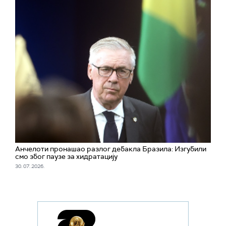
Анчелоти пронашао разлог дебакла Бразила: Изгубили
смо због паузе за хидратацију
30. 07. 2026.