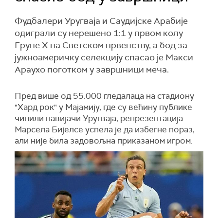
Фудбалери Уругваја и Саудијске Арабије
одиграли су нерешено 1:1 у првом колу
Групе Х на Светском првенству, а бод за
јужноамеричку селекцију спасао је Макси
Араухо поготком у завршници меча.
Пред више од 55.000 гледалаца на стадиону
"Хард рок" у Мајамију, где су већину публике
чинили навијачи Уругваја, репрезентација
Марсела Бијелсе успела је да избегне пораз,
али није била задовољна приказаном игром.