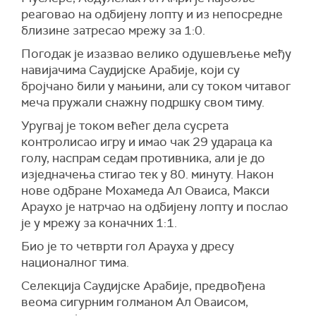
реаговао на одбијену лопту и из непосредне
близине затресао мрежу за 1:0.
Погодак је изазвао велико одушевљење међу
навијачима Саудијске Арабије, који су
бројчано били у мањини, али су током читавог
меча пружали снажну подршку свом тиму.
Уругвај је током већег дела сусрета
контролисао игру и имао чак 29 удараца ка
голу, наспрам седам противника, али је до
изједначења стигао тек у 80. минуту. Након
нове одбране Мохамеда Ал Оваиса, Макси
Араухо је натрчао на одбијену лопту и послао
је у мрежу за коначних 1:1.
Био је то четврти гол Арауха у дресу
националног тима.
Селекција Саудијске Арабије, предвођена
веома сигурним голманом Ал Оваисом,