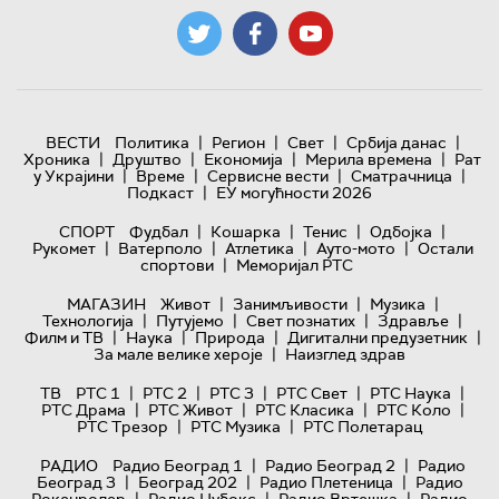
|
|
|
|
ВЕСТИ
Политика
Регион
Свет
Србија данас
|
|
|
|
Хроника
Друштво
Економија
Мерила времена
Рат
|
|
|
|
у Украјини
Време
Сервисне вести
Сматрачница
|
Подкаст
ЕУ могућности 2026
|
|
|
|
СПОРТ
Фудбал
Кошарка
Тенис
Одбојка
|
|
|
|
Рукомет
Ватерполо
Атлетика
Ауто-мото
Остали
|
спортови
Меморијал РТС
|
|
|
МАГАЗИН
Живот
Занимљивости
Музика
|
|
|
|
Технологијa
Путујемо
Свет познатих
Здравље
|
|
|
|
Филм и ТВ
Наука
Природа
Дигитални предузетник
|
За мале велике хероје
Наизглед здрав
|
|
|
|
|
ТВ
РТС 1
РТС 2
РТС 3
РТС Свет
РТС Наука
|
|
|
|
РТС Драма
РТС Живот
РТС Класика
РТС Коло
|
|
РТС Трезор
РТС Музика
РТС Полетарац
|
|
РАДИО
Радио Београд 1
Радио Београд 2
Радио
|
|
|
Београд 3
Београд 202
Радио Плетеница
Радио