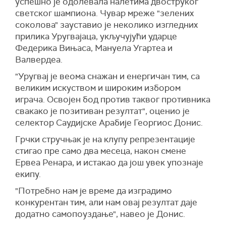
успешно је одолевала налетима двоструког
светског шампиона. Чувар мреже "зелених
соколова" зауставио је неколико изгледних
прилика Уругвајаца, укључујући ударце
Федерика Вињаса, Мануела Угартеа и
Валвердеа.
"Уругвај је веома снажан и енергичан тим, са
великим искуством и широким избором
играча. Освојен бод против таквог противника
свакако је позитиван резултат", оценио је
селектор Саудијске Арабије Георгиос Донис.
Грчки стручњак је на клупу репрезентације
стигао пре само два месеца, након смене
Ервеа Ренара, и истакао да још увек упознаје
екипу.
"Потребно нам је време да изградимо
конкурентан тим, али нам овај резултат даје
додатно самопоуздање", навео је Донис.