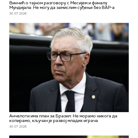
Винчић о тајном разговору с Месијем и финалу
Мундијала: Не могу да замислим суђење без ВАР-а
30. 07. 2026.
Aнчелоти има план за Бразил: Не морамо никога да
копирамо, кључан је развој младих играча
30. 07. 2026.