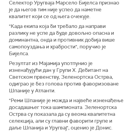
Селектор Уругваја Марсело Бијелса признао
је да његов тим није успео да наметне
квалитет који се од њега очекује.
"Када екипа која би требало да направи
разлику не успе да буде довољно опасна и
доминантна, онда и противник добија више
самопоуздања и храбрости", поручио је
Бијелса.
Резултат из Мајамија употпунио је
изненађујући дан у Групи Х. Дебитант на
Светском првенству, Зеленортска Острва,
одиграо је без голова против фаворизоване
Шпаније у Атланти.
"Реми Шпаније је можда и највеће изненађење
досадашњег тока шампионата. Зеленортска
Острва су показала да су веома квалитетна
селекција, али су главни фаворити групе и
даље Шпанија и Уругвај", оценио је Донис.