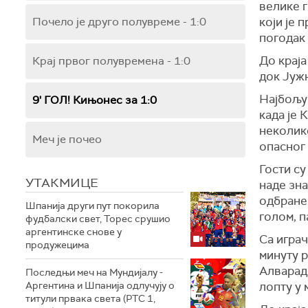
велике г
Почело је друго полувреме - 1:0
који је 
погодак
До краја
Крај првог полувремена - 1:0
док Јужн
Најбољу 
9' ГОЛ! Кињонес за 1:0
када је 
неколико
Меч је почео
опасног 
Гости су
УТАКМИЦЕ
наде зна
одбране 
Шпанија други пут покорила
голом, п
фудбалски свет, Торес срушио
аргентинске снове у
Са играч
продужецима
минуту 
Алварадо
Последњи меч на Мундијалу -
Аргентина и Шпанија одлучују о
лопту у 
титули првака света (РТС 1,