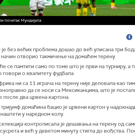
ли почетак Мундијала
је без већих проблема дошао до већ уписана три бода
 начин отворио такмичење на домаћем терену.
ће се памтити само по томе што је први на турниру, а т
 говори о квалитету фудбала.
рика ни са 11 играча на терену није деловала као тим
вноправно да се носи са Мексиканцима, што је постал
е после два црвена картона.
тријумф домаћина бацио је црвени картон у надокнади
наштети у наредном колу.
селекција контролисала је дешавања на терену од сам
сусрета и већ у деветом минуту стигла до вођства. П