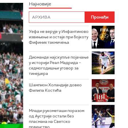
Најновије
Уефа не верује у Инфантиново
извињење и остаје при бојкоту
Фифиних такмичења
Диоманде најскупље појачање
у историји Реал Мадрида –
седмогодишњи уговор за
тинејџера
Шампион Холандије довео
Филипа Костића
Млади рукометаши поразом
од Аустрије остали без
пласмана на Светско
првенство