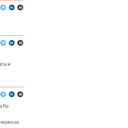
иса и
а ће
 нервозе.