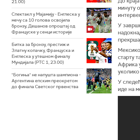
До краја
21.00)
минуту 
Спектакл у Мајамију - Енглеска у
интервен
мечу са 10 голова освојила
У завршн
бронзу, Дешанов опроштај од
Француске у сенци историје
надокна
прекрша
Битка за бронзу, престиж и
Мексико 
Златну копачку, Француска и
Енглеска у утешном финалу
старту 
Мундијала (РТС 1, 23.00)
Африка у
уколико
"Богиња" не напушта шампиона -
Аргентина епским преокретом
У следе
до финала Светског првенства
иде на м