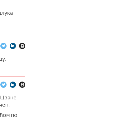
длука
ду.
а Цване
чен.
ећом по