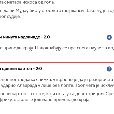
ак метара искоса од гола.
е да би Мудау био у стоодстотној шанси. Јако чудна о
ог судије.
м минута надокнаде - 2:0
е приводи крају. Надокнађују се пре свега паузе за во
и црвени картон - 2:0
новног гледања снимка, утврђено је да је резервист
ударио Алварада у лице без лопте, због чега је искљу
вени картон за госте, који остају са деветорицом. Ср
рику, остало је још мало времена до краја.