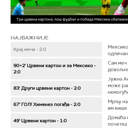
Три црвена картона, лош фудбал и победа Мексика обележи
НАЈВАЖНИЈЕ
Мексико 
Крај меча - 2:0
одличан
Сам меч 
90+2' Црвени картон и за Мексико -
довољно
2:0
Јужна Аф
може ра
83' Други црвени картон - 2:0
немогућ
Мрљу на 
67' ГОЛ! Хименез погађа - 2:0
им више 
Домаћа 
49' Црвени картон - 1:0
почетка 