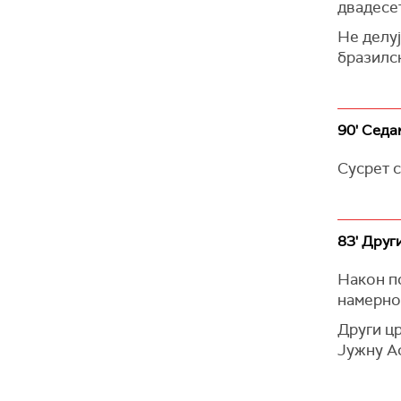
двадесет
Не делуј
бразилск
90' Седа
Сусрет с
83' Друг
Након по
намерно 
Други цр
Јужну Аф