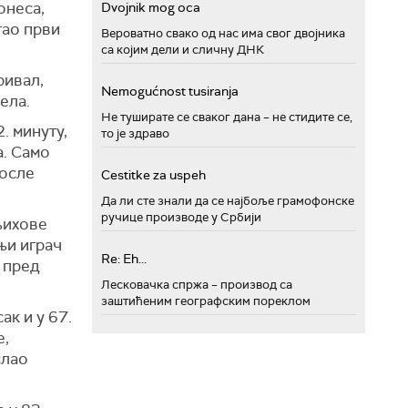
онеса,
Dvojnik mog oca
гао први
Вероватно свако од нас има свог двојника
са којим дели и сличну ДНК
ривал,
Nemogućnost tusiranja
ела.
Не туширате се сваког дана – не стидите се,
. минуту,
то је здраво
а. Само
после
Cestitke za uspeh
Да ли сте знали да се најбоље грамофонске
ручице производе у Србији
 њихове
њи играч
Re: Eh...
 пред
Лесковачка спржа – производ са
заштићеним географским пореклом
ак и у 67.
е,
слао