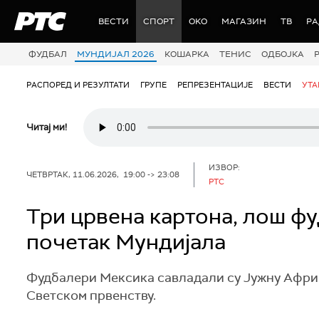
РТС
ВЕСТИ
СПОРТ
OKO
МАГАЗИН
ТВ
Р
ФУДБАЛ
МУНДИЈАЛ 2026
КОШАРКА
ТЕНИС
ОДБОЈКА
РАСПОРЕД И РЕЗУЛТАТИ
ГРУПЕ
РЕПРЕЗЕНТАЦИЈЕ
ВЕСТИ
УТ
Читај ми!
ИЗВОР:
ЧЕТВРТАК, 11.06.2026, 19:00 -> 23:08
РТС
Три црвена картона, лош ф
почетак Мундијала
Фудбалери Мексика савладали су Јужну Африку
Светском првенству.