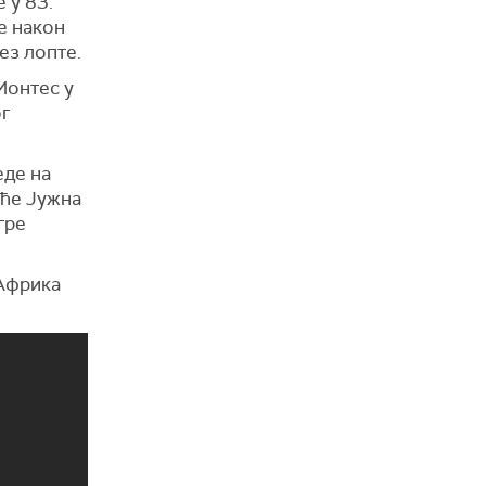
 у 83.
е након
ез лопте.
Монтес у
г
еде на
 ће Јужна
гре
 Африка