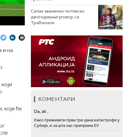
Салах званично потписао
двогодишњи уговор са
Трабзоном
 и на
о
 који
о
КОМЕНТАРИ
, који ће
Da, ali...
Како преживети прва три дана катастрофе у
ог
Србији, и за шта нас припрема ЕУ
осле