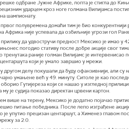
решке одбране Јужне Африке, лопта је стигла до Кињ
прецизним ударцем кроз ноге голмана Вилијамса пости
 на шампионату.
 првог полувремена домаћи тим је био конкурентнији 
а Африка није успевала да озбиљније угрози гол Ранх
прилику да удвостручи предност Мексико је имао у 42
Кињонес погодио стативу после добре акције свог тим
 тренутака раније голман Вилијамс је интервенисао 
центаршута који је умало завршио у мрежи.
 у другом делу покушали да буду офанзивнији, али су
чајно умањене већ у 49. минуту. Ситоле је као послед
оборио Гутијереза који се нашао у изгледној прилици
а му је судија показао директан црвени картон.
ем више на терену, Мексико је додатно појачао притис
решио питање победника. После лепо изграђене акциј
 је упутио прецизан центаршут, а Хименез главом по
мрежу за 2:0.