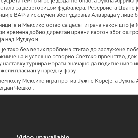
 сусрета темпо игре је додатно опао, а Јужна Африка је
остала са деветорицом фудбалера. Резервиста Цване ј
ције ВАР-а искључен због ударања Алварада у лице б
ици је и Мексико остао са десет играча након што је 
ди времена добио директан црвени картон због оштро
ја над Мудауом.
је тако без већих проблема стигао до заслужене поб
такмичења и успешно отворио Светско првенство, док
 наставку турнира морати значајно да подигне ниво и
 жели пласман у наредну фазу.
ћем колу Мексико игра против Јужне Кореје, а Јужна
егдан Чешкој.