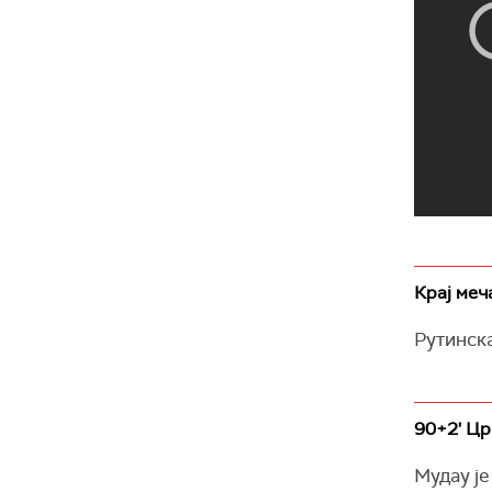
Крај меча
Рутинск
90+2' Цр
Мудау је