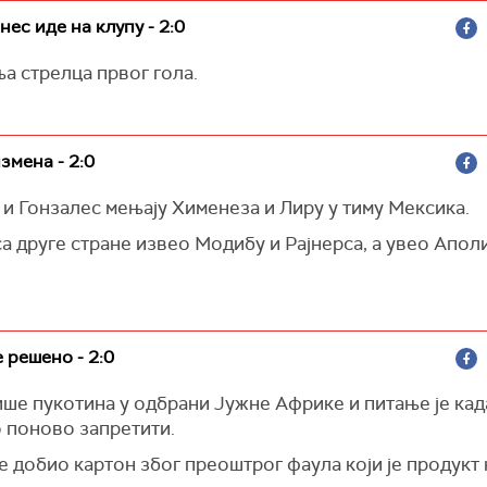
нес иде на клупу - 2:0
а стрелца првог гола.
измена - 2:0
и Гонзалес мењају Хименеза и Лиру у тиму Мексика.
са друге стране извео Модибу и Рајнерса, а увео Апол
е решено - 2:0
ише пукотина у одбрани Јужне Африке и питање је кад
 поново запретити.
е добио картон због преоштрог фаула који је продукт