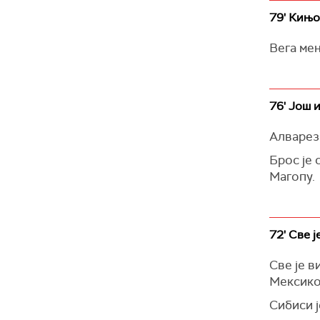
79' Кињо
Вега мењ
76' Још 
Алварез 
Брос је 
Магопу.
72' Све ј
Све је в
Мексико
Сибиси ј