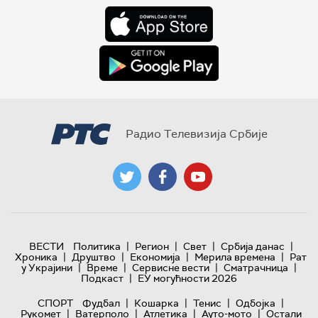
Радио Телевизија Србије
|
|
|
|
ВЕСТИ
Политика
Регион
Свет
Србија данас
|
|
|
|
Хроника
Друштво
Економија
Мерила времена
Рат
|
|
|
|
у Украјини
Време
Сервисне вести
Сматрачница
|
Подкаст
ЕУ могућности 2026
|
|
|
|
СПОРТ
Фудбал
Кошарка
Тенис
Одбојка
|
|
|
|
Рукомет
Ватерполо
Атлетика
Ауто-мото
Остали