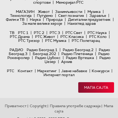
|
спортови
Меморијал РТС
|
|
|
МАГАЗИН
Живот
Занимљивости
Музика
|
|
|
|
Технологијa
Путујемо
Свет познатих
Здравље
|
|
|
|
Филм и ТВ
Наука
Природа
Дигитални предузетник
|
За мале велике хероје
Наизглед здрав
|
|
|
|
|
ТВ
РТС 1
РТС 2
РТС 3
РТС Свет
РТС Наука
|
|
|
|
РТС Драма
РТС Живот
РТС Класика
РТС Коло
|
|
РТС Трезор
РТС Музика
РТС Полетарац
|
|
РАДИО
Радио Београд 1
Радио Београд 2
Радио
|
|
|
Београд 3
Београд 202
Радио Плетеница
Радио
|
|
|
Рокенролер
Радио Џубокс
Радио Вртешка
Радио
|
Џезер
Архив
|
|
|
|
РТС
Контакт
Маркетинг
Јавне набавке
Конкурси
Интернет портал
МАПА САЈТА
Приватност
Copyright
Правила употребе садржаја
Мапа
|
|
|
сајта