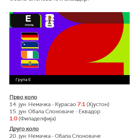
Група Е
Прво коло
14. јун: Немачка - Курасао
7:1
(Хјустон)
15. јун: Обала Слоноваче - Еквадор
1:0
(Филаделфија)
Друго коло
20. јун: Немачка - Обала Слоноваче