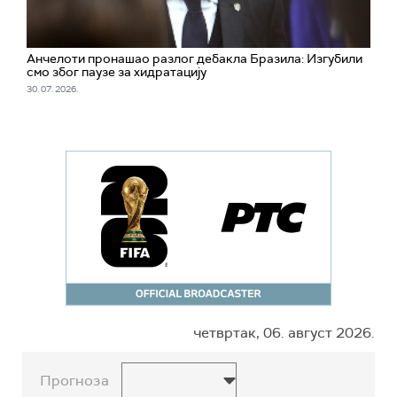
Анчелоти пронашао разлог дебакла Бразила: Изгубили
смо због паузе за хидратацију
30. 07. 2026.
четвртак, 06. август 2026.
Прогноза