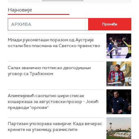
Најновије
Млади рукометаши поразом од Аустрије
остали без пласмана на Светско првенство
Салах званично потписао двогодишњи
уговор са Трабзоном
Алимпијевић саопштио шири списак
кошаркаша за августовски прозор - Јокић
предводи "орлове"
Партизан упозорава навијаче: Када вечерас
кренете на утакмицу, размислите