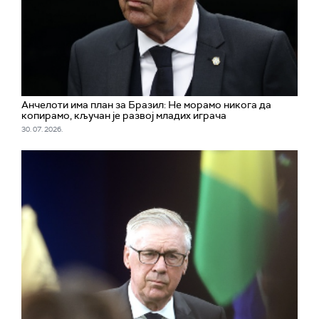
Aнчелоти има план за Бразил: Не морамо никога да
копирамо, кључан је развој младих играча
30. 07. 2026.