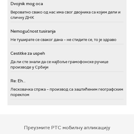
Dvojnik mog oca
Вероватно свако од нас има свог двојника са којим дели и
сличну ДНК
Nemogućnost tusiranja
Не туширате се сваког дана – не стидите се, то је здраво
Cestitke za uspeh
Да ли сте знали да се најбоље грамофонске ручице
производе у Србији
Re: Eh...
Лесковачка спржа – производ са заштићеним географским
пореклом
Преузмите РТС мобилну апликацију