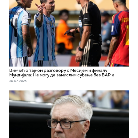
Винчић о тајном разговору с Месијем и финалу
Мундијала: Не могу да замислим суђење без ВАР-а
30. 07. 2026.