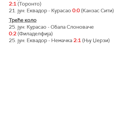
2:1
(Торонто)
21. јун: Еквадор - Курасао
0:0
(Канзас Сити)
Треће коло
25. јун: Курасао - Обала Слоноваче
0:2
(Филаделфија)
25. јун: Еквадор - Немачка
2:1
(Њу Џерзи)