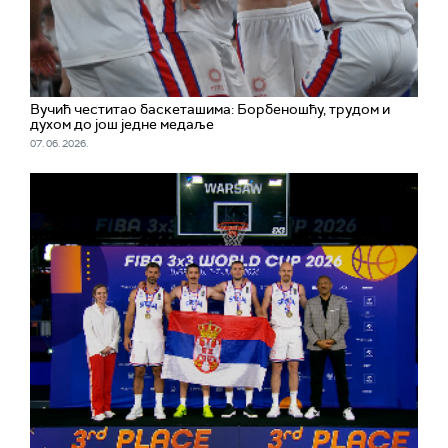
Вучић честитао баскеташима: Борбеношћу, трудом и
духом до још једне медаље
07. 06. 2026.