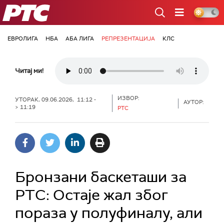
РТС
ЕВРОЛИГА
НБА
АБА ЛИГА
РЕПРЕЗЕНТАЦИЈА
КЛС
Читај ми!
ИЗВОР:
УТОРАК, 09.06.2026, 11:12 -
АУТОР:
> 11:19
РТС
Бронзани баскеташи за
РТС: Остаје жал због
пораза у полуфиналу, али