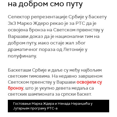
на добром смо путу
Селектор репрезентације Србије у баскету
3x3 Марко Ждеро рекао је за РТС да је
освојена бронза на Светском првенству у
Варшави доказ да је национални тим на
добром путу, иако остаје жал због
драматичног пораза од Летоније у
полуфиналу.
Баскеташи Србије и даље су међу најбољим
светским тимовима. На недавно завршеном
Светском првенству у Варшави
освојили су
бронзу
, што је укупно девета медаља са
светских шампионата за српски баскет.
Гостовање Марка Ждера и Ненада Неранџића у
Јутарњем програму РТС-а