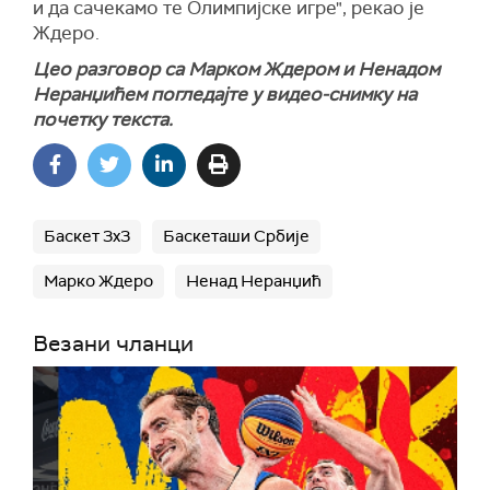
и да сачекамо те Олимпијске игре", рекао је
Ждеро.
Цео разговор са Марком Ждером и Ненадом
Неранџићем погледајте у видео-снимку на
почетку текста.
Баскет 3х3
Баскеташи Србије
Марко Ждеро
Ненад Неранџић
Везани чланци