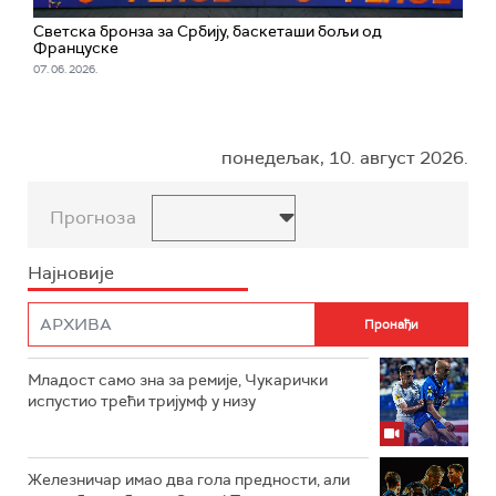
Светска бронза за Србију, баскеташи бољи од
Француске
07. 06. 2026.
понедељак, 10. август 2026.
Прогноза
Најновије
Младост само зна за ремије, Чукарички
испустио трећи тријумф у низу
Железничар имао два гола предности, али