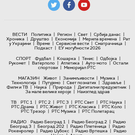
|
|
|
|
ВЕСТИ
Политика
Регион
Свет
Србија данас
|
|
|
|
Хроника
Друштво
Економија
Мерила времена
Рат
|
|
|
|
у Украјини
Време
Сервисне вести
Сматрачница
|
Подкаст
ЕУ могућности 2026
|
|
|
|
СПОРТ
Фудбал
Кошарка
Тенис
Одбојка
|
|
|
|
Рукомет
Ватерполо
Атлетика
Ауто-мото
Остали
|
спортови
Меморијал РТС
|
|
|
МАГАЗИН
Живот
Занимљивости
Музика
|
|
|
|
Технологијa
Путујемо
Свет познатих
Здравље
|
|
|
|
Филм и ТВ
Наука
Природа
Дигитални предузетник
|
За мале велике хероје
Наизглед здрав
|
|
|
|
|
ТВ
РТС 1
РТС 2
РТС 3
РТС Свет
РТС Наука
|
|
|
|
РТС Драма
РТС Живот
РТС Класика
РТС Коло
|
|
РТС Трезор
РТС Музика
РТС Полетарац
|
|
РАДИО
Радио Београд 1
Радио Београд 2
Радио
|
|
|
Београд 3
Београд 202
Радио Плетеница
Радио
|
|
|
Рокенролер
Радио Џубокс
Радио Вртешка
Радио