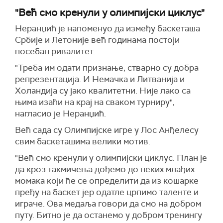
"Већ смо кренули у олимпијски циклус"
Неранџић је напоменуо да између баскеташа
Србије и Летоније већ годинама постоји
посебан ривалитет.
"Треба им одати признање, стварно су добра
репрезентација. И Немачка и Литванија и
Холандија су јако квалитетни. Није лако са
њима изаћи на крај на сваком турниру",
нагласио је Неранџић.
Већ сада су Олимпијске игре у Лос Анђелесу
свим баскеташима велики мотив.
"Већ смо кренули у олимпијски циклус. План је
да кроз такмичења дођемо до неких млађих
момака који ће се определити да из кошарке
пређу на баскет јер одатле црпимо таленте и
играче. Ова медаља говори да смо на добром
путу. Битно је да останемо у добром тренингу