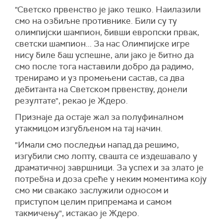
"Светско првенство је јако тешко. Наилазили
смо на озбиљне противнике. Били су ту
олимпијски шампион, бивши европски првак,
светски шампион... За нас Олимпијске игре
нису биле баш успешне, али јако је битно да
смо после тога наставили добро да радимо,
тренирамо и уз промењени састав, са два
дебитанта на Светском првенству, донели
резултате", рекао је Ждеро.
Признаје да остаје жал за полуфиналном
утакмицом изгубљеном на тај начин.
"Имали смо последњи напад да решимо,
изгубили смо лопту, свашта се издешавало у
драматичној завршници. За успех и за злато је
потребна и доза среће у неким моментима коју
смо ми свакако заслужили односом и
приступом целим припремама и самом
такмичењу", истакао је Ждеро.