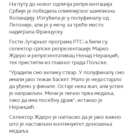
На путу до новог одличја репрезентација
Србије је победила олимпијског шампиона
Холандију. Изгубила је у полуфиналу од
Летоније, али је у мечу за треће место
надиграла Француску.
Гости Јутарњег програма РТС-а били су
селектор српске репрезентације Марко
Ждеро и репрезентативац Ненад Неранџић,
тек пристигли из главног града Пољске.
"Урадили смо велику ствар. У полуфиналу смо
имали јако тежак баскет. Мало је недостајало
да уђемо у финале. Остаје нека жал, али успех
је направљен. Мени је лично прва медаља,
тако да има посебну драж", истакао је
Неранџић.
Селектор Ждеро је нагласио да је јако важно
што је настављен континуитет доношења
медаља.