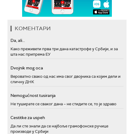
КОМЕНТАРИ
Da, ali...
Како преживети прва три дана катастрофе у Србији, и за
шта нас припрема ЕУ
Dvojnik mog oca
Вероватно свако од нас има свог двојника са којим дели и
сличну ДНК
Nemogućnost tusiranja
Не туширате се сваког дана – не стидите се, то је здраво
Cestitke za uspeh
Да ли сте знали да се најбоље грамофонске ручице
производе у Србији