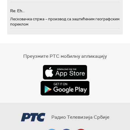
Re: Eh...
Лесковачка спржа – производ са заштићеним географским
пореклом
Преузмите РТС мобилну апликацију
Радио Телевизија Србије