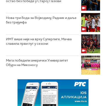
остао без победе у Старој Пазови
Нова три бода за Војводину, Радник и даље
без тријумфа
ИМТ више није на врху Суперлиге, Мачва
славила први пут у сезони
Мега победили амерички Универзитет
Обурн на Миконосу