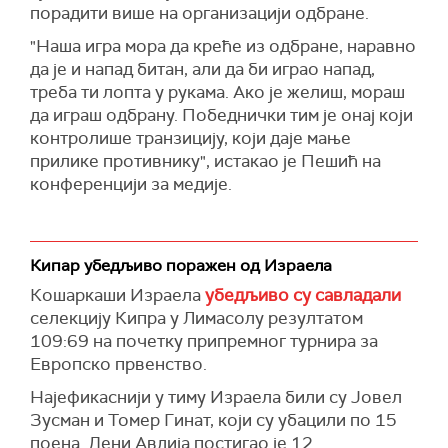
порадити више на организацији одбране.
"Наша игра мора да креће из одбране, наравно
да је и напад битан, али да би играо напад,
треба ти лопта у рукама. Ако је желиш, мораш
да играш одбрану. Победнички тим је онај који
контролише транзицију, који даје мање
прилике противнику", истакао је Пешић на
конференцији за медије.
Кипар убедљиво поражен од Израела
Кошаркаши Израела
убедљиво су савладали
селекцију Кипра у Лимасолу резултатом
109:69 на почетку припремног турнира за
Европско првенство.
Најефикаснији у тиму Израела били су Јовел
Зусман и Томер Гинат, који су убацили по 15
поена. Дени Авдија постигао је 12.