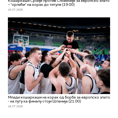
Кошаркаши Србије против Словеније за европско злато
– "орлићи" на корак до титуле (19.00)
19. 07. 2026.
Млади кошаркаши на корак од борбе за европско злато
- на путу ка финалу стоји Шпанија (21.00)
18. 07. 2026.