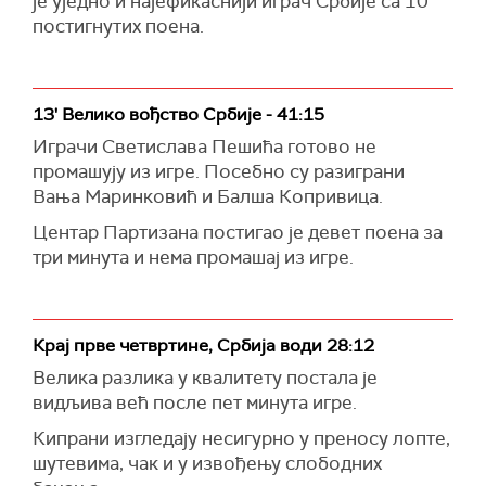
је уједно и најефикаснији играч Србије са 10
постигнутих поена.
13' Велико вођство Србије - 41:15
Играчи Светислава Пешића готово не
промашују из игре. Посебно су разиграни
Вања Маринковић и Балша Копривица.
Центар Партизана постигао је девет поена за
три минута и нема промашај из игре.
Крај прве четвртине, Србија води 28:12
Велика разлика у квалитету постала је
видљива већ после пет минута игре.
Кипрани изгледају несигурно у преносу лопте,
шутевима, чак и у извођењу слободних