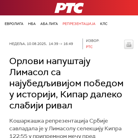
РТС
ЕВРОЛИГА
НБА
АБА ЛИГА
РЕПРЕЗЕНТАЦИЈА
КЛС
ИЗВОР:
НЕДЕЉА, 10.08.2025, 14:39 -> 16:49
РТС
Орлови напуштају
Лимасол са
најубедљивијом победом
у историји, Кипар далеко
слабији ривал
Кошаркашка репрезентација Србије
савладала је у Лимасолу селекцију Кипра
122:55 у припремном мечу пред