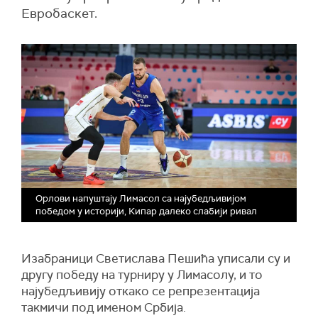
Евробаскет.
Орлови напуштају Лимасол са најубедљивијом
победом у историји, Кипар далеко слабији ривал
Изабраници Светислава Пешића уписали су и
другу победу на турниру у Лимасолу, и то
најубедљивију откако се репрезентација
такмичи под именом Србија.