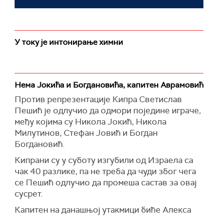
У току је интонирање химни
Нема Јокића и Богдановића, капитен Аврамовић
Против репрезентације Кипра Светислав
Пешић је одлучио да одмори поједине играче,
међу којима су Никола Јокић, Никола
Милутинов, Стефан Јовић и Богдан
Богдановић.
Кипрани су у суботу изгубили од Израела са
чак 40 разлике, па не треба да чуди због чега
се Пешић одлучио да промеша састав за овај
сусрет.
Капитен на данашњој утакмици биће Алекса