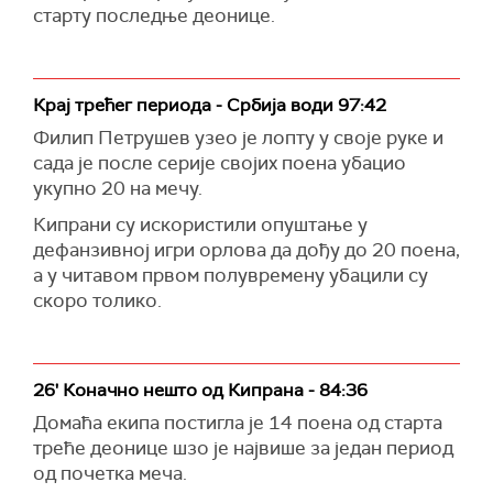
старту последње деонице.
Крај трећег периода - Србија води 97:42
Филип Петрушев узео је лопту у своје руке и
сада је после серије својих поена убацио
укупно 20 на мечу.
Кипрани су искористили опуштање у
дефанзивној игри орлова да дођу до 20 поена,
а у читавом првом полувремену убацили су
скоро толико.
26' Коначно нешто од Кипрана - 84:36
Домаћа екипа постигла је 14 поена од старта
треће деонице шзо је највише за један период
од почетка меча.