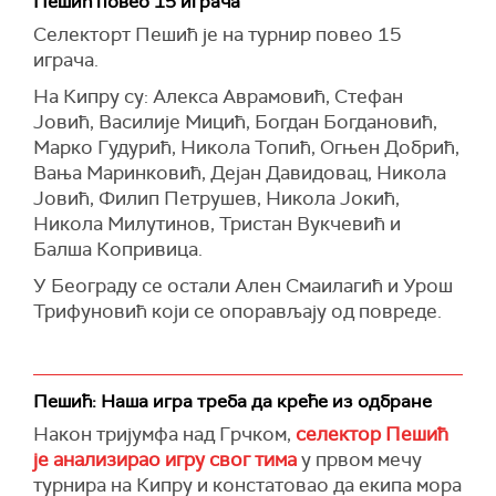
Пешић повео 15 играча
Селекторт Пешић је на турнир повео 15
играча.
На Кипру су: Алекса Аврамовић, Стефан
Јовић, Василије Мицић, Богдан Богдановић,
Марко Гудурић, Никола Топић, Огњен Добрић,
Вања Маринковић, Дејан Давидовац, Никола
Јовић, Филип Петрушев, Никола Јокић,
Никола Милутинов, Тристан Вукчевић и
Балша Копривица.
У Београду се остали Ален Смаилагић и Урош
Трифуновић који се опорављају од повреде.
Пешић: Наша игра треба да креће из одбране
Након тријумфа над Грчком,
селектор Пешић
је анализирао игру свог тима
у првом мечу
турнира на Кипру и констатовао да екипа мора