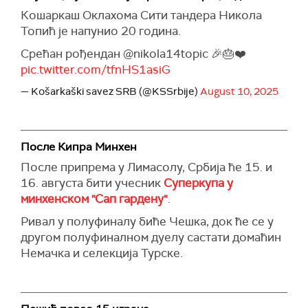
Кошаркаш Оклахома Сити тандера Никола
Топић је напунио 20 година.
Срећан рођендан @nikola14topic 🎉🎂❤️
pic.twitter.com/tfnHS1asiG
— Košarkaški savez SRB (@KSSrbije)
August 10, 2025
После Кипра Минхен
После припрема у Лимасолу, Србија ће 15. и
16. августа бити учесник
Суперкупа у
минхенском "Сап гардену"
.
Ривал у полуфиналу биће Чешка, док ће се у
другом полуфиналном дуелу састати домаћин
Немачка и селекција Турске.