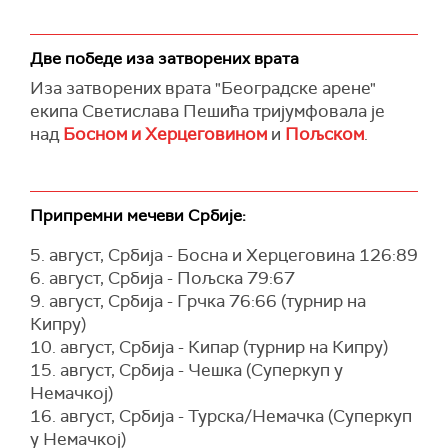
Две победе иза затворених врата
Иза затворених врата "Београдске арене"
екипа Светислава Пешића тријумфовала је
над
Босном и Херцеговином
и
Пољском
.
Припремни мечеви Србије:
5. август, Србија - Босна и Херцеговина 126:89
6. август, Србија - Пољска 79:67
9. август, Србија - Грчка 76:66 (турнир на
Кипру)
10. август, Србија - Кипар (турнир на Кипру)
15. август, Србија - Чешка (Суперкуп у
Немачкој)
16. август, Србија - Турска/Немачка (Суперкуп
у Немачкој)