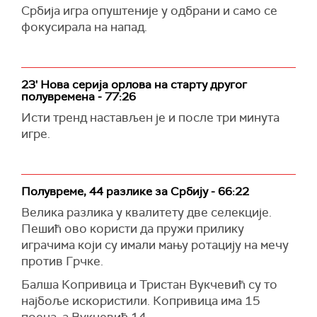
Србија игра опуштеније у одбрани и само се
фокусирала на напад.
23' Нова серија орлова на старту другог
полувремена - 77:26
Исти тренд настављен је и после три минута
игре.
Полувреме, 44 разлике за Србију - 66:22
Велика разлика у квалитету две селекције.
Пешић ово користи да пружи прилику
играчима који су имали мању ротацију на мечу
против Грчке.
Балша Копривица и Тристан Вукчевић су то
најбоље искористили. Копривица има 15