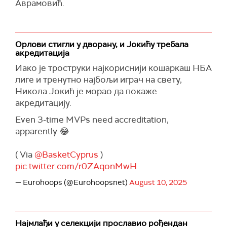
Аврамовић.
Орлови стигли у дворану, и Јокићу требала
акредитација
Иако је троструки најкориснији кошаркаш НБА
лиге и тренутно најбољи играч на свету,
Никола Јокић је морао да покаже
акредитацију.
Even 3-time MVPs need accreditation,
apparently 😂
( Via
@BasketCyprus
)
pic.twitter.com/r0ZAqonMwH
— Eurohoops (@Eurohoopsnet)
August 10, 2025
Најмлађи у селекцији прославио рођендан