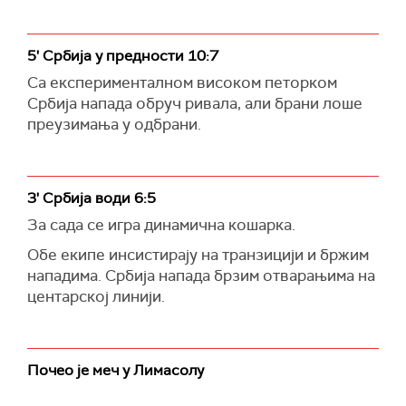
5' Србија у предности 10:7
Са експерименталном високом петорком
Србија напада обруч ривала, али брани лоше
преузимања у одбрани.
3' Србија води 6:5
За сада се игра динамична кошарка.
Обе екипе инсистирају на транзицији и бржим
нападима. Србија напада брзим отварањима на
центарској линији.
Почео је меч у Лимасолу