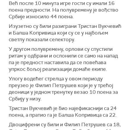
Већ после 10 минута игре гости су имали 16
поена предности. На полувремену је вођство
Србије износило 44 поена.
Изузетно су били разиграни Тристан Вукчевић
и Балша Копривица који су се у најбољем
светлу показали селектору.
У другом полувремену, орлови су спустили
ритам у одбрани и ослонили се само на напад
па је предност наставила да се повећава
упркос бољој реализацији домаће екипе.
Улогу водећег стрелца у овом периоду
преузео је Филип Петрушев који је у трећој
деоници у једном тренутку везао 10 поена за
Србију у низу.
Тристан Вукчевић је био најефикаснији са 24
поена, а пратио га је Балша Копривица са 22.
Двоцифрени су били и Филип Петрушев са 18,