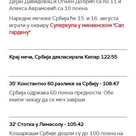
Дејан Давидовац и Огњен Добрић са по 11 и
Алекса Аврамовић са 10 поена.
Наредне мечеве Србија ће 15. и 16. августа
играти у оквиру
Суперкупа у минхенском "Сап
гардену"
.
Крај меча, Србија декласирала Кипар 122:55
35' Константно 60 разлике за Србију - 108:47
Србија одржава 60 поена предности. Обе
екипе чекају да се меч заврши.
32' Стотка у Лимасолу - 105:42
Кошаркаши Србије дошли су до 100 поена на