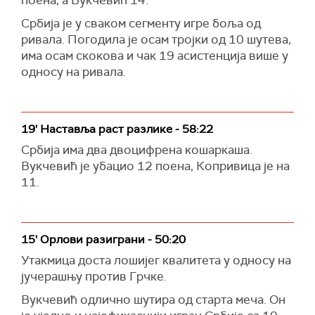
поена, а Вукчевић 14.
Србија је у сваком сегменту игре боља од
ривала. Погодила је осам тројки од 10 шутева,
има осам скокова и чак 19 асистенција више у
односу на ривала.
19' Наставља раст разлике - 58:22
Србија има два двоцифрена кошаркаша.
Вукчевић је убацио 12 поена, Копривица је на
11.
15' Орлови разиграни - 50:20
Утакмица доста лошијег квалитета у односу на
јучерашњу против Грчке.
Вукчевић одлично шутира од старта меча. Он