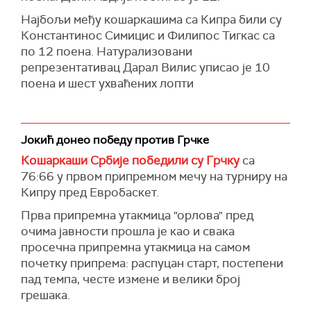
Најбољи међу кошаркашима са Кипра били су
Константинос Симицис и Филипос Тигкас са
по 12 поена. Натурализовани
репрезентативац Дарал Вилис уписао је 10
поена и шест ухваћених лопти
Јокић донео победу против Грчке
Кошаркаши Србије победили су Грчку
са
76:66 у првом припремном мечу на турниру на
Кипру пред Евробаскет.
Прва припремна утакмица "орлова" пред
очима јавности прошла је као и свака
просечна припремна утакмица на самом
почетку припрема: распуцан старт, постепени
пад темпа, честе измене и велики број
грешака.