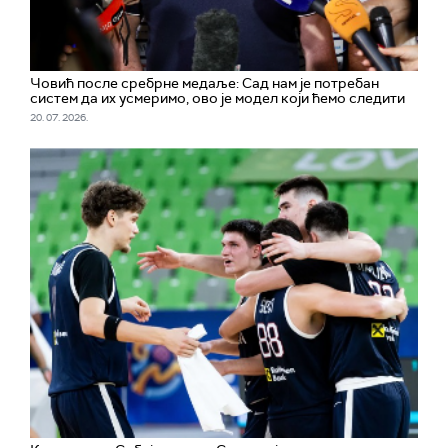
Човић после сребрне медаље: Сад нам је потребан
систем да их усмеримо, ово је модел који ћемо следити
20. 07. 2026.