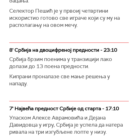
бацања.
Селектор Пешић је у првоиј четвртини
искористио готово све играче који су му на
располагању на овом мечу.
8' Србија на двоцифреној предности - 23:10
Србија брзим поенима у транзицији лако
долази до 13 поена предности.
Кипрани проналазе све мање решења у
нападу.
7' Највећа предност Србије од старта - 17:10
Уласком Алексе Аврамовића и Дејана
Давидовца у игру, Србија је успела да натера
ривала на три изгубљене лопте у низу.