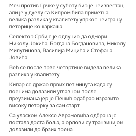
Меч против Грчке у суботу био је неизвестан,
али је у дуелу са Кипром била приметна
велика разлика у квалитету упркос неигрању
петорице кошаркаша.
Селектор Србије је одлучио да одмори
Николу Јокића, Богдана Богдановића, Николу
Милутинова, Василија Мицића и Стефана
Јовића.
Већ се после прве четвртине видела велика
разлика у квалитету.
Кипар се држао првих пет минута када су
поенима долазили углавном после
преузимања јер је Пешић одабрао изразито
високу петорку за сам старт.
Са уласком Алексе Аврамовића одбрана је
постала доста боља, а орлови су транзицијом
долазили до брзих поена.