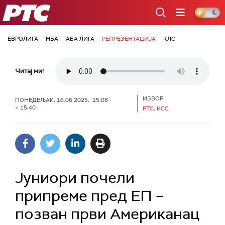
РТС
ЕВРОЛИГА
НБА
АБА ЛИГА
РЕПРЕЗЕНТАЦИЈА
КЛС
Читај ми!
ИЗВОР:
ПОНЕДЕЉАК, 16.06.2025, 15:08 -
> 15:40
РТС, КСС
Јуниори почели
припреме пред ЕП –
позван први Американац