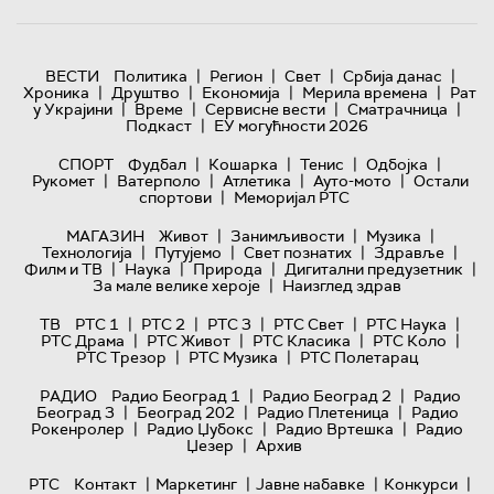
|
|
|
|
ВЕСТИ
Политика
Регион
Свет
Србија данас
|
|
|
|
Хроника
Друштво
Економија
Мерила времена
Рат
|
|
|
|
у Украјини
Време
Сервисне вести
Сматрачница
|
Подкаст
ЕУ могућности 2026
|
|
|
|
СПОРТ
Фудбал
Кошарка
Тенис
Одбојка
|
|
|
|
Рукомет
Ватерполо
Атлетика
Ауто-мото
Остали
|
спортови
Меморијал РТС
|
|
|
МАГАЗИН
Живот
Занимљивости
Музика
|
|
|
|
Технологијa
Путујемо
Свет познатих
Здравље
|
|
|
|
Филм и ТВ
Наука
Природа
Дигитални предузетник
|
За мале велике хероје
Наизглед здрав
|
|
|
|
|
ТВ
РТС 1
РТС 2
РТС 3
РТС Свет
РТС Наука
|
|
|
|
РТС Драма
РТС Живот
РТС Класика
РТС Коло
|
|
РТС Трезор
РТС Музика
РТС Полетарац
|
|
РАДИО
Радио Београд 1
Радио Београд 2
Радио
|
|
|
Београд 3
Београд 202
Радио Плетеница
Радио
|
|
|
Рокенролер
Радио Џубокс
Радио Вртешка
Радио
|
Џезер
Архив
|
|
|
|
РТС
Контакт
Маркетинг
Јавне набавке
Конкурси