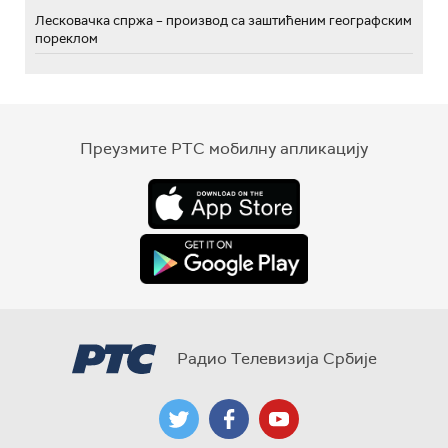
Лесковачка спржа – производ са заштићеним географским
пореклом
Преузмите РТС мобилну апликацију
Радио Телевизија Србије