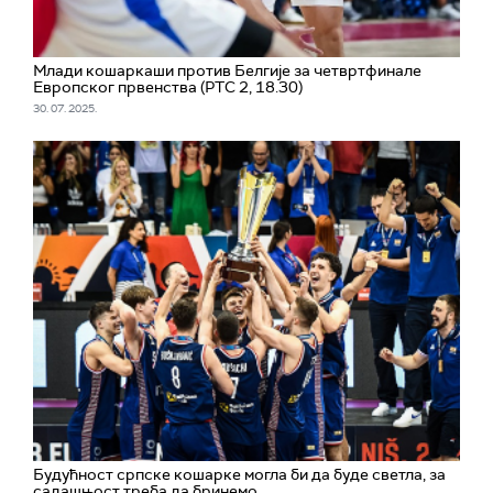
Млади кошаркаши против Белгије за четвртфинале
Европског првенства (РТС 2, 18.30)
30. 07. 2025.
Будућност српске кошарке могла би да буде светла, за
садашњост треба да бринемо