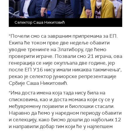
Селектор Саша Никитовић
"Почели смо са завршним припремама за ЕП.
Екипа ће током прве две недеље обавити
уводне тренинге на Златибору, где ћемо
проверити играче. Позвали смо 21 играча, ова
генерација се није окупљала две године, јер
после ЕП У16 нису имали никаква такмичења",
рекао је селектор јуниорске репрезентације
Србије Саша Никитовић.
"Има доста имена која тада нису била на
списковима, као и доста момака који су се у
међувремену појавили и биолошки стасали.
Наравно да ћемо у наредном периоду обавити
и селекцију, како бисмо дошли до најбољих 12
и направили добар тим који ће у најлепшем