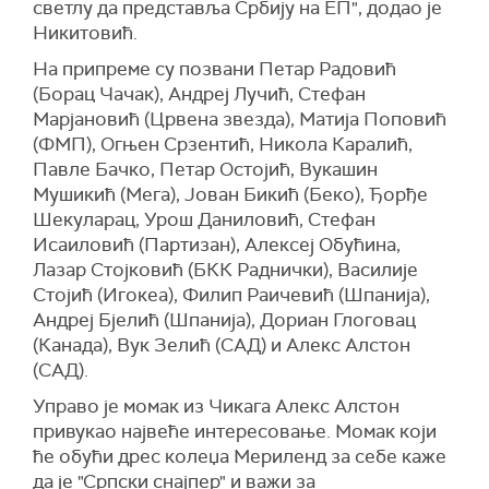
светлу да представља Србију на ЕП", додао је
Никитовић.
На припреме су позвани Петар Радовић
(Борац Чачак), Андреј Лучић, Стефан
Марјановић (Црвена звезда), Матија Поповић
(ФМП), Огњен Срзентић, Никола Каралић,
Павле Бачко, Петар Остојић, Вукашин
Мушикић (Мега), Јован Бикић (Беко), Ђорђе
Шекуларац, Урош Даниловић, Стефан
Исаиловић (Партизан), Алексеј Обућина,
Лазар Стојковић (БКК Раднички), Василије
Стојић (Игокеа), Филип Раичевић (Шпанија),
Андреј Бјелић (Шпанија), Дориан Глоговац
(Канада), Вук Зелић (САД) и Алекс Алстон
(САД).
Управо је момак из Чикага Алекс Алстон
привукао највеће интересовање. Момак који
ће обући дрес колеџа Мериленд за себе каже
да је "Српски снајпер" и важи за