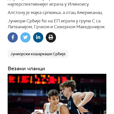
најперспективнијег играча у Илиноису.
Алстону је мајка српкиња, а отац Американац.
Јуниори Србије ће на ЕП играти у групи C са
Литванијом, Грчком и Северном Македонијом.
Јуниорски кошаркаши Србије
Везани чланци