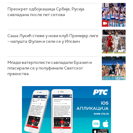
Преокрет одбојкашица Србије, Русија
савладана после пет сетова
Саша Лукић стиже у нови клуб Премијер лиге
– напушта Фулам и сели се у Ипсвич
Млади ватерполисти савладали Бразил и
пласирали се у полуфинале Светског
првенства