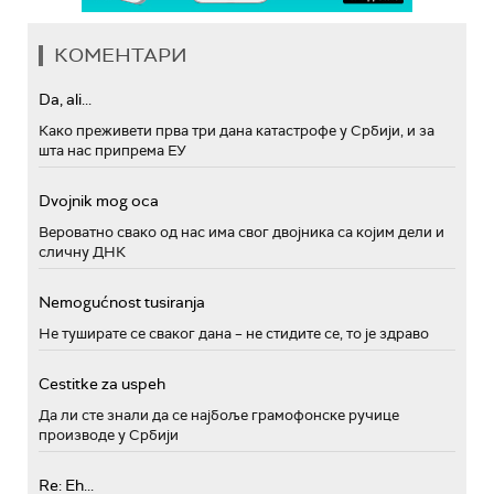
КОМЕНТАРИ
Da, ali...
Како преживети прва три дана катастрофе у Србији, и за
шта нас припрема ЕУ
Dvojnik mog oca
Вероватно свако од нас има свог двојника са којим дели и
сличну ДНК
Nemogućnost tusiranja
Не туширате се сваког дана – не стидите се, то је здраво
Cestitke za uspeh
Да ли сте знали да се најбоље грамофонске ручице
производе у Србији
Re: Eh...