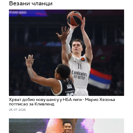
Везани чланци
Хрват добио нову шансу у НБА лиги - Марио Хезоња
потписао за Кливленд
26. 07. 2026.