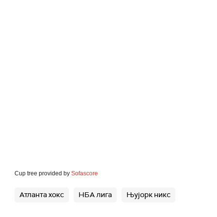
Cup tree provided by
Sofascore
Атланта хокс
НБА лига
Њујорк никс