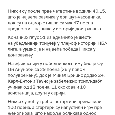
Никси су после прве четвртине водили 40:15,
што је највећа разлика у ери шут-часовника,
док су на одмор отишли са чак 47 поена
предности – највише у историји доигравања.
Коначних плус 51 изједначило је шести
најубедљивији тријумф у плеј-оф историји НБА
лиге, а уједно је и највећа победа Никса у
доигравању.
Најефикаснији у победничком тиму био је Оу
Џи Ануноби са 29 поена (26 у првом
полувремену), док је Микал Бриџис додао 24.
Карл-Ентони Таунс је забележио трипл-дабл
учинак од 12 поена, 11 скокова и 10
асистенција, други у серији.
Никси су већ у трећој четвртини премашили
100 поена, а стартери су напустили игру пре
њеног краја, што најбоље осликава однос