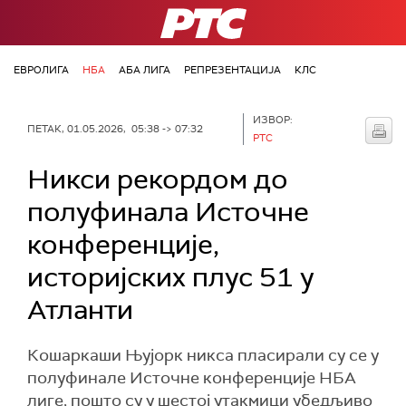
РТС
ЕВРОЛИГА
НБА
АБА ЛИГА
РЕПРЕЗЕНТАЦИЈА
КЛС
ИЗВОР:
ПЕТАК, 01.05.2026, 05:38 -> 07:32
РТС
Никси рекордом до
полуфинала Источне
конференције,
историјских плус 51 у
Атланти
Кошаркаши Њујорк никса пласирали су се у
полуфинале Источне конференције НБА
лиге, пошто су у шестој утакмици убедљиво