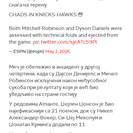
снага на терену.
CHAOS IN KNICKS-HAWKS 😳
Both Mitchell Robinson and Dyson Daniels were
assessed with technical fouls and ejected from
the game.
pic.twitter.com/sjeATc59Pl
— ESPN (@espn)
May 1, 2026
Меч је обележио и инцидент у другој
четвртини, када су Дајсон Денијелс и Мичел
Робинсон искључени након међусобног
сукоба при резултату који је већ био
убедљиво на страни гостију.
У редовима Атланте, Џејлен Џонсон је био
најефикаснији са 21 поеном, док су Никел
Александер-Вокер, Си-Џеј Меколум и
Џонатан Куминга додали по 11.