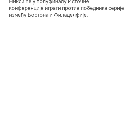
Никси ће у полуфиналу Источне
конференције играти против победника серије
између Бостона и Филаделфије.