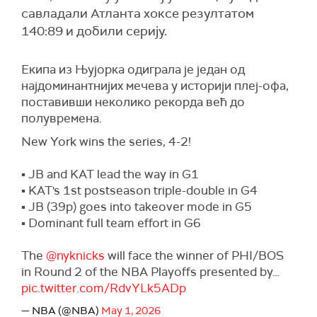
савладали Атланта хоксе резултатом
140:89 и добили серију.
Екипа из Њујорка одиграла је један од
најдоминантнијих мечева у историји плеј-офа,
поставивши неколико рекорда већ до
полувремена.
New York wins the series, 4-2!
▪️ JB and KAT lead the way in G1
▪️ KAT's 1st postseason triple-double in G4
▪️ JB (39p) goes into takeover mode in G5
▪️ Dominant full team effort in G6
The
@nyknicks
will face the winner of PHI/BOS
in Round 2 of the NBA Playoffs presented by…
pic.twitter.com/RdvYLk5ADp
— NBA (@NBA)
May 1, 2026