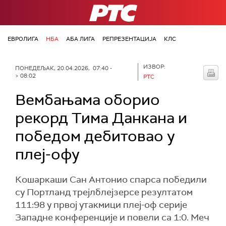
РТС
ЕВРОЛИГА
НБА
АБА ЛИГА
РЕПРЕЗЕНТАЦИЈА
КЛС
ИЗВОР:
ПОНЕДЕЉАК, 20.04.2026, 07:40 -
> 08:02
РТС
Вембањама оборио
рекорд Тима Данкана и
победом дебитовао у
плеј-офу
Кошаркаши Сан Антонио спaрса победили
су Портланд трејлблејзерсе резултатом
111:98 у првој утакмици плеј-оф серије
Западне конференције и повели са 1:0. Меч