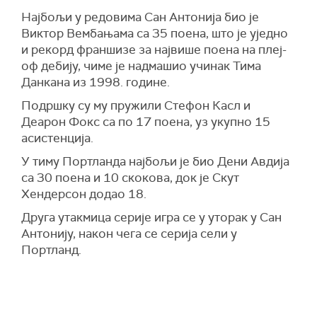
Најбољи у редовима Сан Антонија био је
Виктор Вембањама са 35 поена, што је уједно
и рекорд франшизе за највише поена на плеј-
оф дебију, чиме је надмашио учинак Тима
Данкана из 1998. године.
Подршку су му пружили Стефон Касл и
Деарон Фокс са по 17 поена, уз укупно 15
асистенција.
У тиму Портланда најбољи је био Дени Авдија
са 30 поена и 10 скокова, док је Скут
Хендерсон додао 18.
Друга утакмица серије игра се у уторак у Сан
Антонију, након чега се серија сели у
Портланд.