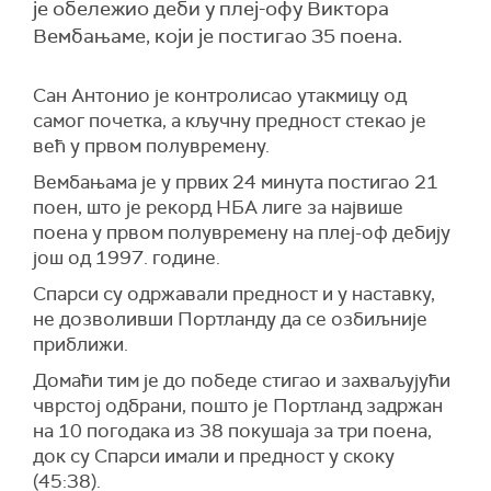
је обележио деби у плеј-офу Виктора
Вембањаме, који је постигао 35 поена.
Сан Антонио је контролисао утакмицу од
самог почетка, а кључну предност стекао је
већ у првом полувремену.
Вембањама је у првих 24 минута постигао 21
поен, што је рекорд НБА лиге за највише
поена у првом полувремену на плеј-оф дебију
још од 1997. године.
Спaрси су одржавали предност и у наставку,
не дозволивши Портланду да се озбиљније
приближи.
Домаћи тим је до победе стигао и захваљујући
чврстој одбрани, пошто је Портланд задржан
на 10 погодака из 38 покушаја за три поена,
док су Спaрси имали и предност у скоку
(45:38).