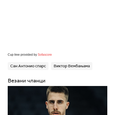
Cup tree provided by
Sofascore
Сан Антонио спарс
Виктор Вембањама
Везани чланци