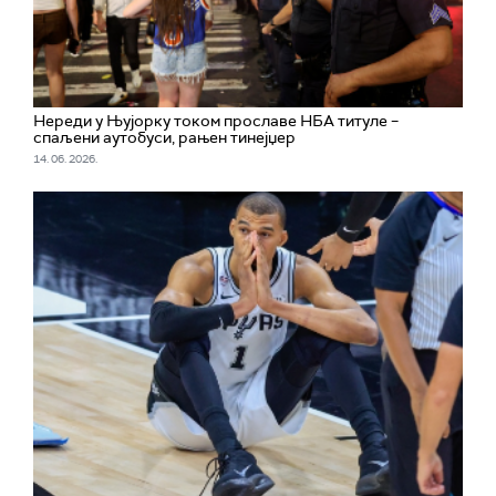
Нереди у Њујорку током прославе НБА титуле –
спаљени аутобуси, рањен тинејџер
14. 06. 2026.