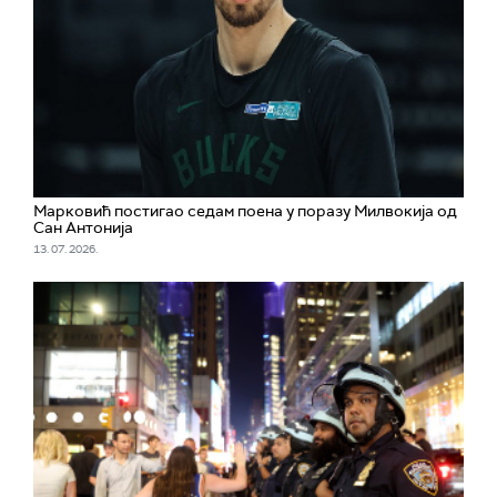
Марковић постигао седам поена у поразу Милвокија од
Сан Антонија
13. 07. 2026.