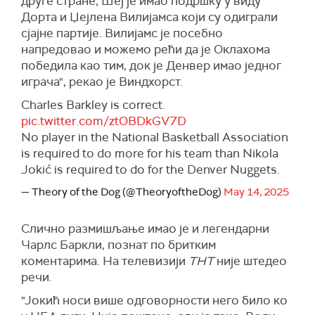
друге стране, Шеј је имао подршку у виду
Дорта и Џејлена Вилијамса који су одиграли
сјајне партије. Вилијамс је посебно
напредовао и можемо рећи да је Оклахома
победила као тим, док је Денвер имао једног
играча", рекао је Виндхорст.
Charles Barkley is correct.
pic.twitter.com/ztOBDkGV7D
No player in the National Basketball Association
is required to do more for his team than Nikola
Jokić is required to do for the Denver Nuggets.
— Theory of the Dog (@TheoryoftheDog)
May 14, 2025
Слично размишљање имао је и легендарни
Чарлс Баркли, познат по бритким
коментарима. На телевизији
ТНТ
није штедео
речи.
"Јокић носи више одговорности него било ко