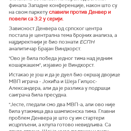
финала Западне конференције, након што су
на свом паркету
славили против Денвер и
повели са 3:2 у серији.
Зависност Денвера од српског центра
постала је централна тема бројних анализа, а
најдиректнији је био познати
ЕСПН
аналитичар Брајан Виндхорст.
"Ово је била победа једног тима над једним
кошаркашем", изјавио је Виндхорст.
Истакао је још и да је дуел био окршај двојице
МВП играча - Јокића и Шеја Гилџос-
Александера, али да је разлика у подршци
саиграча била пресудна.
"Јесте, гледали смо два МВП-а, али ово није
била утакмица два шампионска тима. Главни
проблем Денвера је што су им стартери
исцрпљени, а клупа готово невидљива. Са