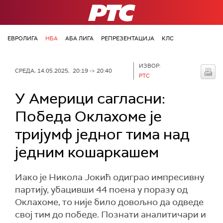
РТС
ЕВРОЛИГА
НБА
АБА ЛИГА
РЕПРЕЗЕНТАЦИЈА
КЛС
ИЗВОР:
СРЕДА, 14.05.2025, 20:19 -> 20:40
РТС
У Америци сагласни:
Победа Оклахоме је
тријумф једног тима над
једним кошаркашем
Иако је Никола Јокић одиграо импресивну
партију, убацивши 44 поена у поразу од
Оклахоме, то није било довољно да одведе
свој тим до победе. Познати аналитичари и