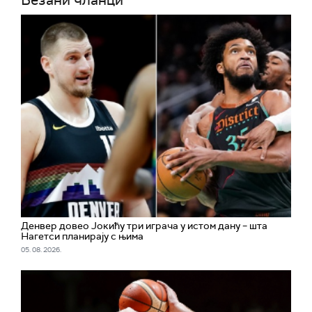
Везани чланци
Денвер довео Јокићу три играча у истом дану – шта
Нагетси планирају с њима
05. 08. 2026.