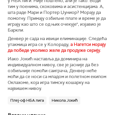
у НБА лиги. Није поштено, али је тако. Води
тим у поенима, скоковима и асистенцијама. А,
шта раде Мари и Портер Џуниор? Морају да
помогну. Примају озбиљне плате и време је да
играју као што се од њих очекује", изјавио је
Баркли.
Денвер је сада на ивици елиминације. Следећа
утакмица игра се у Колораду,
а Нагетси морају
да победе уколико желе да продуже серију.
Иако Јокић наставља да доминира на
индивидуалном нивоу, све је јасније да без
озбиљније помоћи саиграча, Денвер неће
моћи да се носи са младом и полетном екипом
Оклахоме, која игра тимску кошарку на
највишем нивоу.
Плеј-оф НБА лига
Никола Јокић