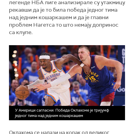
легенде НБА лиге анализирале су утакмицу
рекавши да је то била победа једног тима
над једним кошаркашем и да је главни
проблем Нагетса то што немају допринос
са клупе.
У Америци сагласни: Победа Оклахоме је тријумф
једног тима над једним кошаркашем
Оклахома се налази на корак од великог