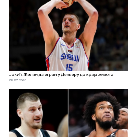
Јокић: Желим да играм у Денверу до краја живота
06. 07. 2026.