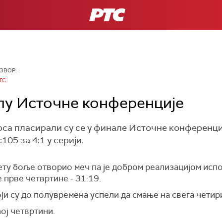
РТС
ЗВОР:
ТС
лу Источне конференције
са пласирали су се у финале Источне конференци
05 за 4:1 у серији.
ету боље отворио меч па је добром реализацијом исп
прве четвртине - 31:19.
оји су до полувремена успели да смање на свега четири
ћој четвртини.