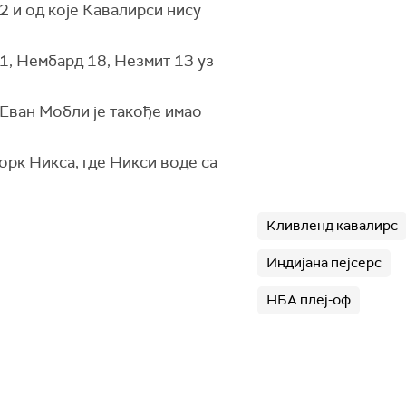
2 и од које Кавалирси нису
21, Нембард 18, Незмит 13 уз
 Еван Мобли је такође имао
орк Никса, где Никси воде са
Кливленд кавалирс
Индијана пејсерс
НБА плеј-оф