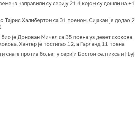
емена направили су серију 21:4 којом су дошли на +1
ио Тајрис Халибертон са 31 поеном, Сијакам је додао 
0.
 био је Донован Мичел са 35 поена уз девет скокова.
кокова, Хантер је постигао 12, а Гарланд 11 поена.
и снаге против бољег у серији Бостон селтикса и Њуј