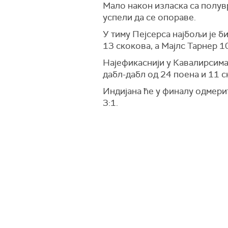
Мало након изласка са полувр
успели да се опораве.
У тиму Пејсерса најбољи је б
13 скокова, а Мајлс Тарнер 1
Најефикаснији у Кавалирсима
дабл-дабл од 24 поена и 11 с
Индијана ће у финалу одмерит
3:1.