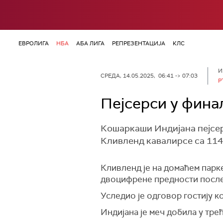
ЕВРОЛИГА
НБА
АБА ЛИГА
РЕПРЕЗЕНТАЦИЈА
КЛС
И
СРЕДА, 14.05.2025, 06:41 -> 07:03
Р
Пејсерси у фина
Кошаркаши Индијана пејсер
Кливленд кавалирсе са 114:1
Кливленд је на домаћем парк
двоцифрене предности после 
Уследио је одговор гостију к
Индијана је меч добила у тре