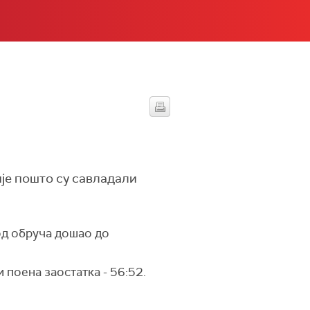
је пошто су савладали
од обруча дошао до
 поена заостатка - 56:52.