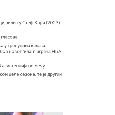
ици били су Стеф Кари (2023)
 гласова.
а у тренуцима када се
збор новог "клач" играча НБА
 асистенција по мечу.
ом целе сезоне, те је другим