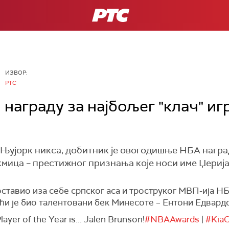
РТС
ИЗВОР:
РТС
награду за најбољег "клач" иг
 Њујорк никса, добитник је овогодишње НБА наград
мица – престижног признања које носи име Џерија
оставио иза себе српског аса и троструког МВП-ија НБ
ћи је био талентовани бек Минесоте – Ентони Едвардс
yer of the Year is... Jalen Brunson!
#NBAAwards
|
#KiaC