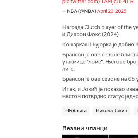
pic.twitter.com/TAMjcBF4ER
— NBA (@NBA)
April 23, 2025
Награда Clutch player of the 
и Диарон Фокс (2024).
Кошаркаш Њујорка је добио 42
Брансон је ове сезоне блист
утакмице "ломе". Његове број
лиге.
Брансон је ове сезоне на 65 
Ипак, и Јокић је показао изв
местом потврдио статус једног
НБА лига
Никола Јокић
Везани чланци