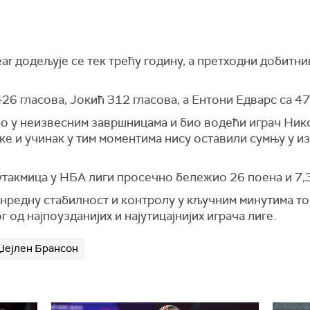
year додељује се тек трећу годину, а претходни добитн
6 гласова, Јокић 312 гласова, а Ентони Едварс са 47
ао у неизвесним завршницама и био водећи играч Никс
ке и учинак у тим моментима нису оставили сумњу у и
утакмица у НБА лиги просечно бележио 26 поена и 7,3
анредну стабилност и контролу у кључним минутима ток
 од најпоузданијих и најутицајнијих играча лиге.
Џејлен Брансон