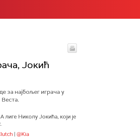
рача, Јокић
е за најбољег играча у
 Веста.
А лиге Николу Јокића, који је
.
lutch
|
@Kia