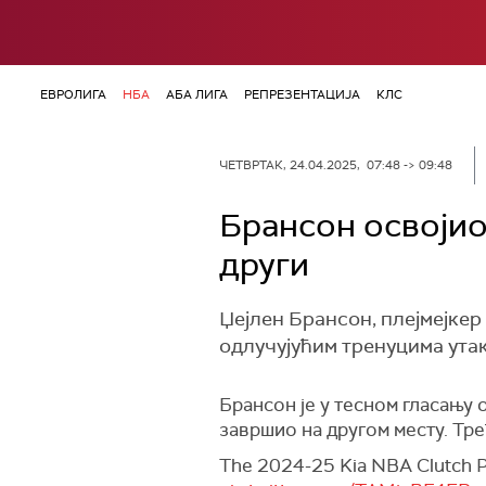
ЕВРОЛИГА
НБА
АБА ЛИГА
РЕПРЕЗЕНТАЦИЈА
КЛС
ЧЕТВРТАК, 24.04.2025, 07:48 -> 09:48
Брансон освојио 
други
Џејлен Брансон, плејмејкер
одлучујућим тренуцима утак
Брансон је у тесном гласању 
завршио на другом месту. Тре
The 2024-25 Kia NBA Clutch Pla