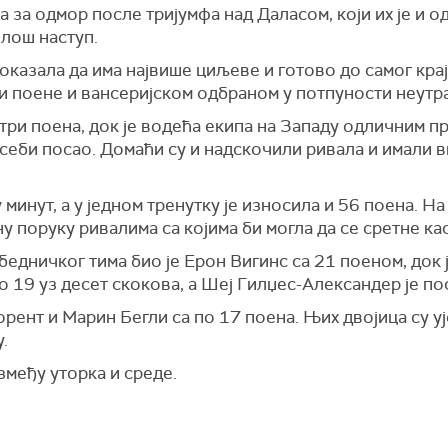
 за одмор после тријумфа над Даласом, који их је и од
 лош наступ.
показала да има највише циљеве и готово до самог крај
ли поене и вансеријском одбраном у потпуности неутр
три поена, док је водећа екипа на Западу одличним п
себи посао. Домаћи су и надскочили ривала и имали в
 минут, а у једном тренутку је износила и 56 поена. Н
у поруку ривалима са којима би могла да се сретне кас
едничког тима био је Ерон Вигинс са 21 поеном, док 
о 19 уз десет скокова, а Шеј Гилџес-Александер је по
ент и Марин Бегли са по 17 поена. Њих двојица су уј
.
змеђу уторка и среде.