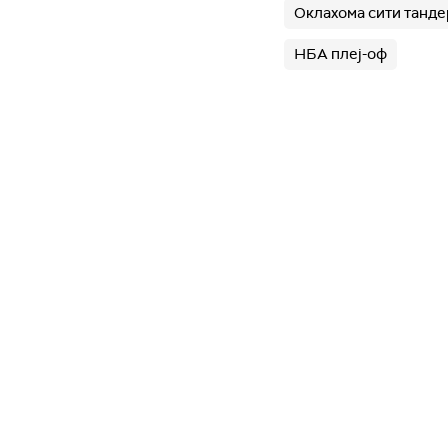
Оклахома сити танде
НБА плеј-оф