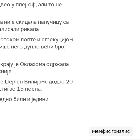
вео у плеј-оф, али то не
а није скидала папучицу са
алисали ривала.
ротоком лопте и егзекуцијом
ише него дупло већи број
а крају је Оклахома одржала
није.
је Џејлен Вилијамс додао 20
стигао 15 поена.
едно били и једини
Мемфис гризлис