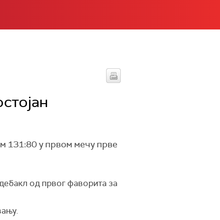
остојан
 131:80 у првом мечу прве
 дебакл од првог фаворита за
вању.