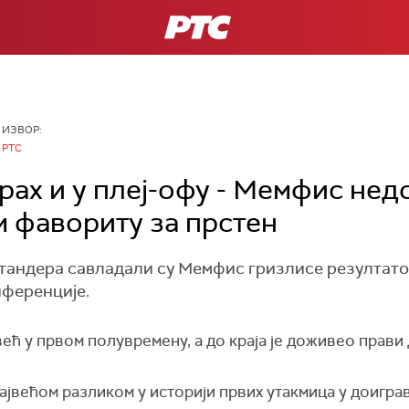
РТС
ИЗВОР:
РТС
рах и у плеј-офу - Мемфис нед
 фавориту за прстен
андера савладали су Мемфис гризлисе резултатом
нференције.
ећ у првом полувремену, а до краја је доживео прави
највећом разликом у историји првих утакмица у доигра