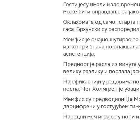
Гости јесу имали мало времена
може бити оправдање за јако
Оклахома је од самог старта 
гаса. Врхунски су распореди
Мемфис је очајно шутирао за 
из контри значајно олакшала 
асистенција.
Предност је расла из минута у
велику разлику и послала јасн
Најефикаснији у редовима поб
поена. Чет Холмгрен је убаци
Мемфис су предводили Џа Мор
двоцифрени у гостујућем тиму
Наредни меч игра се у ноћи и