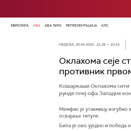
ЕВРОЛИГА
НБА
АБА ЛИГА
РЕПРЕЗЕНТАЦИЈА
КЛС
НЕДЕЉА, 20.04.2025, 21:26 -> 23:42
Оклахома сеје ст
противник првом
Кошаркаши Оклахома сити т
рунде плеј-офа Западне ко
Мемфис је утакмицу изгубио в
освајање титуле.
Била је ово уједно и победа 