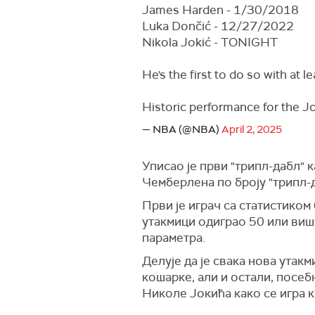
James Harden - 1/30/2018
Luka Dončić - 12/27/2022
Nikola Jokić - TONIGHT
He's the first to do so with at l
Historic performance for the Jo
— NBA (@NBA)
April 2, 2025
Уписао је први "трипл-дабл" к
Чемберлена по броју "трипл-д
Први је играч са статистиком 
утакмици одиграо 50 или више
параметра.
Делује да је свака нова утак
кошарке, али и остали, посеб
Николе Јокића како се игра 