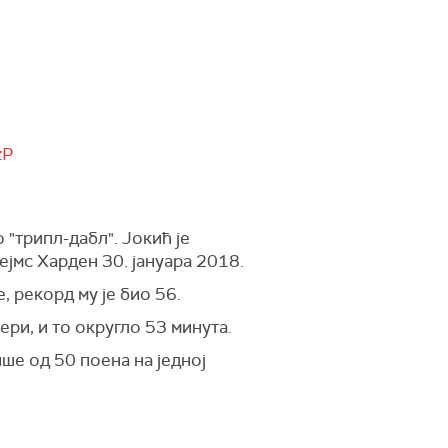
zP
 "трипл-дабл". Јокић је
ејмс Харден 30. јануара 2018.
, рекорд му је био 56.
јери, и то округло 53 минута.
ише од 50 поена на једној