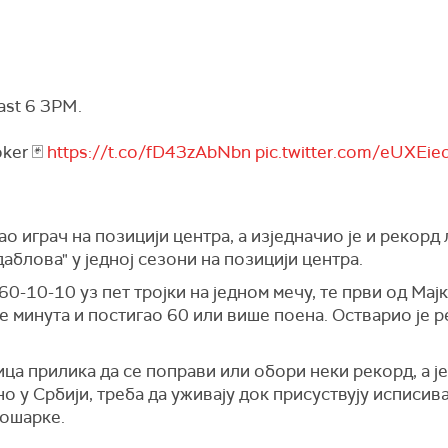
east 6 3PM.
ker 🃏
https://t.co/fD43zAbNbn
pic.twitter.com/eUXEi
ао играч на позицији центра, а изједначио је и рекор
аблова" у једној сезони на позицији центра.
60-10-10 уз пет тројки на једном мечу, те први од Мајк
 минута и постигао 60 или више поена. Остварио је р
мица прилика да се поправи или обори неки рекорд, а ј
но у Србији, треба да уживају док присуствују исписив
кошарке.