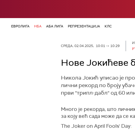
ЕВРОЛИГА
НБА
АБА ЛИГА
РЕПРЕЗЕНТАЦИЈА
КЛС
И
СРЕДА, 02.04.2025, 10:01 -> 10:29
Р
Нове Јокићеве б
Никола Јокић уписао је про
лични рекорд по броју убач
први "трипл-дабл" од 60 ил
Много је рекорда, што лични
за коју већ сада може да се к
The Joker on April Fools' Day: