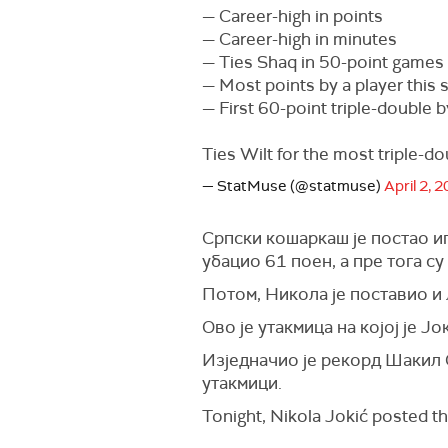
— Career-high in points
— Career-high in minutes
— Ties Shaq in 50-point games
— Most points by a player this
— First 60-point triple-double b
Ties Wilt for the most triple-d
— StatMuse (@statmuse)
April 2, 
Српски кошаркаш је постао иг
убацио 61 поен, а пре тога с
Потом, Никола је поставио и 
Ово је утакмица на којој је Ј
Изједначио је рекорд Шакил О
утакмици.
Tonight, Nikola Jokić posted t