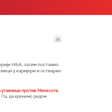
орији НБА, затим поставио
кмици у каријери и остварио
а утакмици против Минесоте
,
. Па, да кренемо редом.