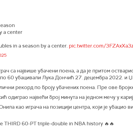
 season
y a center
oubles in a season by a center.
pic.twitter.com/3FZAxXa3
2025
рач са највише убачени поена, а да је притом остварио
у по 60 убацивали Лука Дончић 27. децембра 2022. и Џ
лични рекорд по броју убачених поена. Пре ове бројке
окић одиграо највећи број минута на једном мечу у кари
нила као играча на позицији центра, који је убацио в
he THIRD 60-PT triple-double in NBA history 🔥🔥