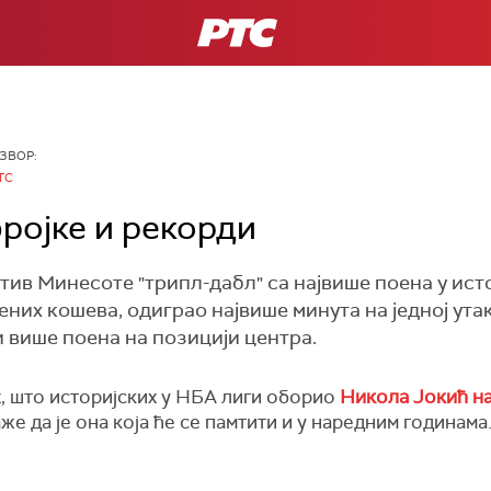
РТС
ЗВОР:
ТС
ројке и рекорди
тив Минесоте "трипл-дабл" са највише поена у ист
ених кошева, одиграо највише минута на једној ута
и више поена на позицији центра.
х, што историјских у НБА лиги оборио
Никола Јокић н
аже да је она која ће се памтити и у наредним годинама