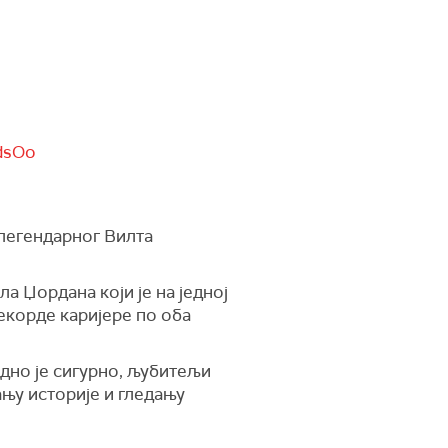
edsOo
д легендарног Вилта
ла Џордана који је на једној
екорде каријере по оба
едно је сигурно, љубитељи
ању историје и гледању