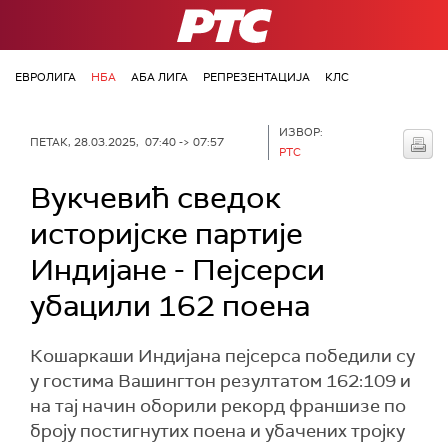
РТС
ЕВРОЛИГА
НБА
АБА ЛИГА
РЕПРЕЗЕНТАЦИЈА
КЛС
ИЗВОР:
ПЕТАК, 28.03.2025, 07:40 -> 07:57
РТС
Вукчевић сведок
историјске партије
Индијане - Пејсерси
убацили 162 поена
Кошаркаши Индијана пејсерса победили су
у гостима Вашингтон резултатом 162:109 и
на тај начин оборили рекорд франшизе по
броју постигнутих поена и убачених тројку