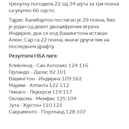
тренутку погодила 22 од 34 шута за три поена
са укупно 66 одсто.
Тајрис Халибартон постигао је 29 поена, био
је један од девет двоцифрених играча
Индијане, док се код Вашингтона истакао
Алекс Сар са 22 поена, иначе други пик на
последњем драфту.
Резултати НБА лиге:
Кливленд - Сан Антонио 124:116
Орландо - Далас 92:101
Вашингтон - Индијана 109:162
Мајами - Атланта 122:112
Чикаго - Лејкерси 119:117
Оклахома - Мемфис 125:104
Јута - Хјустон 110:121
Сакраменто - Портланд 128:107