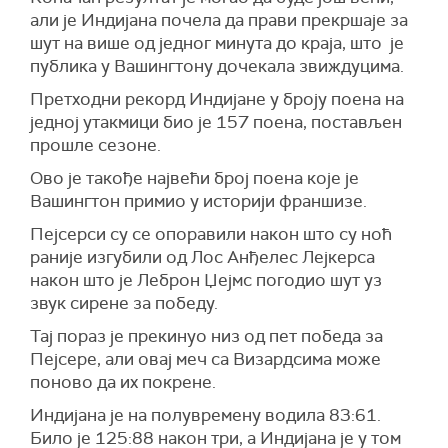
али је Индијана почела да прави прекршаје за
шут на више од једног минута до краја, што је
публика у Вашингтону дочекала звиждуцима.
Претходни рекорд Индијане у броју поена на
једној утакмици био је 157 поена, постављен
прошле сезоне.
Ово је такође највећи број поена које је
Вашингтон примио у историји франшизе.
Пејсерси су се опоравили након што су ноћ
раније изгубили од Лос Анђелес Лејкерса
након што је Леброн Џејмс погодио шут уз
звук сирене за победу.
Тај пораз је прекинуо низ од пет победа за
Пејсере, али овај меч са Визардсима може
поново да их покрене.
Индијана је на полувремену водила 83:61.
Било је 125:88 након три, а Индијана је у том