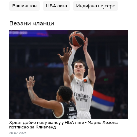
Вашингтон
НБА лига
Индијана пејсерс
Везани чланци
Хрват добио нову шансу у НБА лиги - Марио Хезоња
потписао за Кливленд
26. 07. 2026.