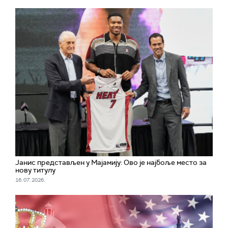
Јанис представљен у Мајамију: Ово је најбоље место за
нову титулу
16. 07. 2026.