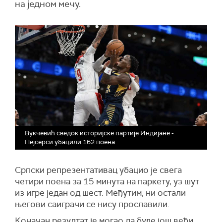
на једном мечу.
Вукчевић сведок историјске партије Индијане -
Пејсерси убацили 162 поена
Српски репрезентативац убацио је свега
четири поена за 15 минута на паркету, уз шут
из игре један од шест. Међутим, ни остали
његови саиграчи се нису прославили.
Коначан резултат је могао да буде још већи,