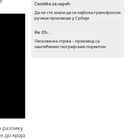
Cestitke za uspeh
Да ли сте знали да се најбоље грамофонске
ручице производе у Србији
Re: Eh...
Лесковачка спржа – производ са
заштићеним географским пореклом
о разлику
е до краја