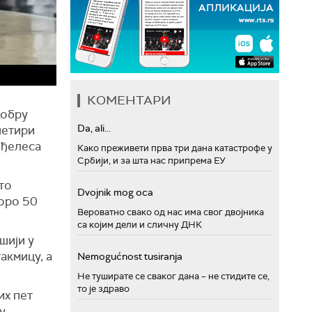
КОМЕНТАРИ
добру
Da, ali...
четири
нђелеса
Како преживети прва три дана катастрофе у
Србији, и за шта нас припрема ЕУ
то
Dvojnik mog oca
коро 50
Вероватно свако од нас има свог двојника
са којим дели и сличну ДНК
шији у
акмицу, а
Nemogućnost tusiranja
Не туширате се сваког дана – не стидите се,
то је здраво
их пет
у