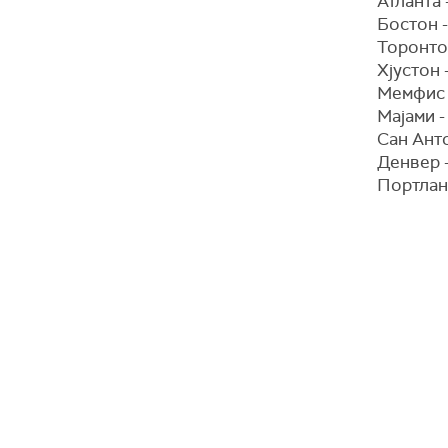
Атланта
Бостон 
Торонто
Хјустон
Мемфис 
Мајами 
Сан Ант
Денвер 
Портлан