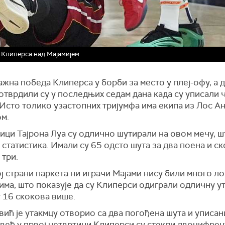
а Клиперса над Мајамијем
жна победа Клиперса у борби за место у плеј-офу, а 
отврдили су у последњих седам дана када су уписали 
 Исто толико узастопних тријумфа има екипа из Лос А
ом.
ици Тајрона Луа су одлично шутирали на овом мечу, ш
 статистика. Имали су 65 одсто шута за два поена и с
 три.
ј страни паркета ни играчи Мајами нису били много ло
ма, што показује да су Клиперси одиграли одличну ут
 16 скокова више.
ић је утакмцу отворио са два погођена шута и уписан
 већ у првој четвртини Клиперси су стекли двоцифрен