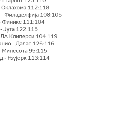
 - Шарлот 123:110
- Оклахома 112:118
 - Филаделфија 108:105
 - Финикс 111:104
- Јута 122:115
- ЛА Клиперси 104:119
онио - Далас 126:116
- Минесота 95:115
д - Њујорк 113:114