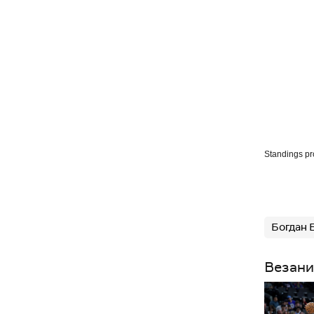
Standings p
Богдан 
Везани