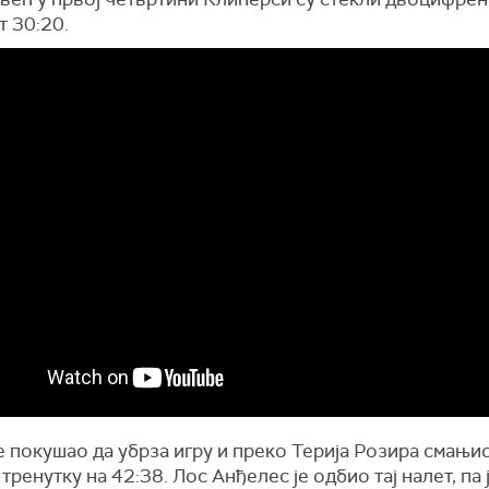
т 30:20.
е покушао да убрза игру и преко Терија Розира смањи
 тренутку на 42:38. Лос Анђелес је одбио тај налет, па ј