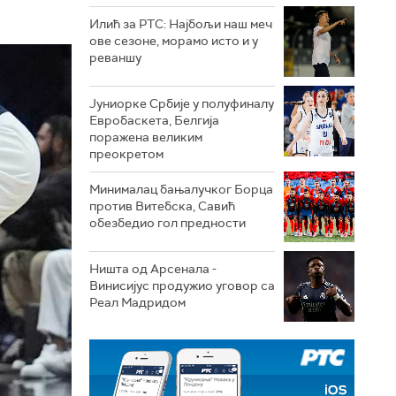
Илић за РТС: Најбољи наш меч
ове сезоне, морамо исто и у
реваншу
Јуниорке Србије у полуфиналу
Евробаскета, Белгија
поражена великим
преокретом
Минималац бањалучког Борца
против Витебска, Савић
обезбедио гол предности
Ништа од Арсенала -
Винисијус продужио уговор са
Реал Мадридом