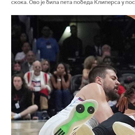
скока. Ово је била пета победа Клиперса у по