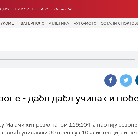
АДИО
ЕМИСИЈЕ
РТС
Остало
РУКОМЕТ
ВАТЕРПОЛО
АТЛЕТИКА
АУТО-МОТО
ОСТАЛИ СПОРТОВ
оне - дабл дабл учинак и поб
Мајами хит резултатом 119:104, а партију сезоне
дановић уписавши 30 поена уз 10 асистенција и че