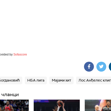
rovided by
Sofascore
Богдановић
НБА лига
Мајами хит
Лос Анђелес кли
 чланци