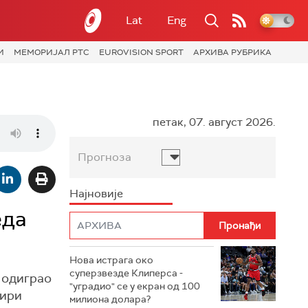
Lat
Eng
И
МЕМОРИЈАЛ РТС
EUROVISION SPORT
АРХИВА РУБРИКА
петак, 07. август 2026.
Прогноза
Најновије
еда
Нова истрага око
суперзвезде Клиперса -
 одиграо
"уградио" се у екран од 100
тири
милиона долара?