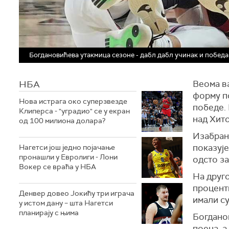
Богдановићева утакмица сезоне - дабл дабл учинак и побед
НБА
Веома ва
форму п
Нова истрага око суперзвезде
победе.
Клиперса - "уградио" се у екран
над Хит
од 100 милиона долара?
Изабран
показује
Нагетси још једно појачање
пронашли у Евролиги - Лони
одсто за
Вокер се враћа у НБА
На друго
проценти
Денвер довео Јокићу три играча
имали су
у истом дану – шта Нагетси
планирају с њима
Богданов
поена, а