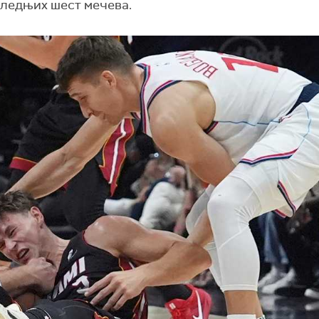
следњих шест мечева.