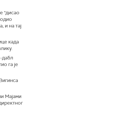
е "дисао
годио
 и на тај
ице када
злику.
л-дабл
ио га је
 Вигинса
ли Мајами
 директног