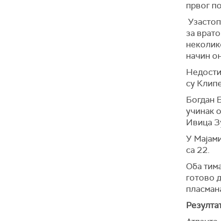
првог п
Узастопн
за врато
неколико
начин о
Недости
су Клипе
Богдан 
учинак о
Ивица Зу
У Мајами
са 22.
Оба тима
готово д
пласмана
Резулта