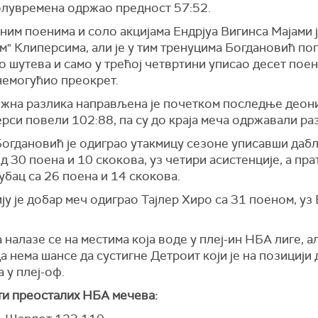
олувремена одржао предност 57:52.
им поенима и соло акцијама Ендрјуа Вигинса Мајами ј
м" Клиперсима, али је у тим тренуцима Богдановић по
 шутева и само у трећој четвртини уписао десет поена,
немогућио преокрет.
жна разлика направљена је почетком последње деон
рси повели 102:88, па су до краја меча одржавали ра
Богдановић је одиграо утакмицу сезоне уписавши даб
д 30 поена и 10 скокова, уз четири асистенције, а прат
бац са 26 поена и 14 скокова.
ју је добар меч одиграо Тајлер Хиро са 31 поеном, уз
 налазе се на местима која воде у плеј-ин НБА лиге, а
а нема шансе да сустигне Детроит који је на позицији
 у плеј-оф.
ти преосталих НБА мечева: