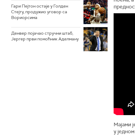
Гари Пејтон остаје у Голден
преднос
Стејту, продужио уговор са
Вориорсима
Денвер појачао стручни штаб,
Јергер први помоћник Аделману
Мајами ј
у једном