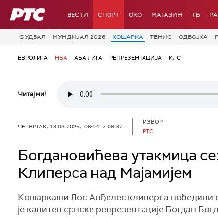
РТС
ВЕСТИ
СПОРТ
OKO
МАГАЗИН
ТВ
Р
ФУДБАЛ
МУНДИЈАЛ 2026
КОШАРКА
ТЕНИС
ОДБОЈКА
ЕВРОЛИГА
НБА
АБА ЛИГА
РЕПРЕЗЕНТАЦИЈА
КЛС
Читај ми!
ИЗВОР:
ЧЕТВРТАК, 13.03.2025, 06:04 -> 08:32
РТС
Богдановићева утакмица сез
Клиперса над Мајамијем
Кошаркаши Лос Анђелес клиперса победили су 
је капитен српске репрезентације Богдан Бог