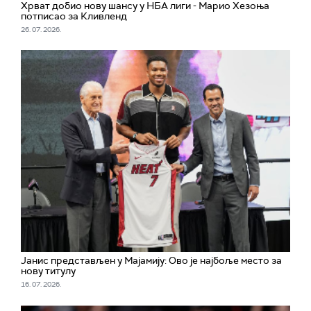
Хрват добио нову шансу у НБА лиги - Марио Хезоња
потписао за Кливленд
26. 07. 2026.
Јанис представљен у Мајамију: Ово је најбоље место за
нову титулу
16. 07. 2026.