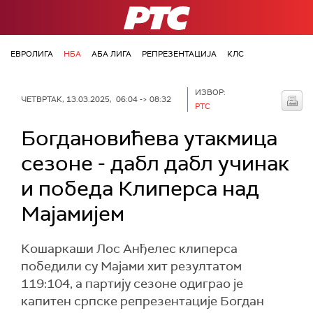
РТС
ЕВРОЛИГА
НБА
АБА ЛИГА
РЕПРЕЗЕНТАЦИЈА
КЛС
ИЗВОР:
ЧЕТВРТАК, 13.03.2025, 06:04 -> 08:32
РТС
Богдановићева утакмица
сезоне - дабл дабл учинак
и победа Клиперса над
Мајамијем
Кошаркаши Лос Анђелес клиперса
победили су Мајами хит резултатом
119:104, а партију сезоне одиграо је
капитен српске репрезентације Богдан