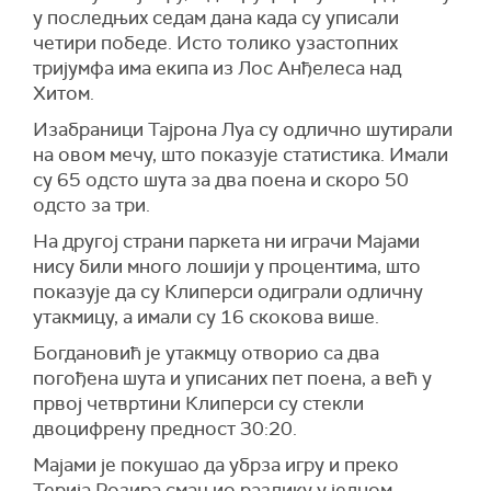
у последњих седам дана када су уписали
четири победе. Исто толико узастопних
тријумфа има екипа из Лос Анђелеса над
Хитом.
Изабраници Тајрона Луа су одлично шутирали
на овом мечу, што показује статистика. Имали
су 65 одсто шута за два поена и скоро 50
одсто за три.
На другој страни паркета ни играчи Мајами
нису били много лошији у процентима, што
показује да су Клиперси одиграли одличну
утакмицу, а имали су 16 скокова више.
Богдановић је утакмцу отворио са два
погођена шута и уписаних пет поена, а већ у
првој четвртини Клиперси су стекли
двоцифрену предност 30:20.
Мајами је покушао да убрза игру и преко
Терија Розира смањио разлику у једном