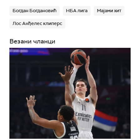
Богдан Богдановић
НБА лига
Мајами хит
Лос Анђелес клиперс
Везани чланци