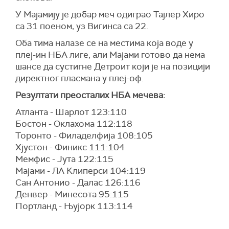
У Мајамију је добар меч одиграо Тајлер Хиро
са 31 поеном, уз Вигинса са 22.
Оба тима налазе се на местима која воде у
плеј-ин НБА лиге, али Мајами готово да нема
шансе да сустигне Детроит који је на позицији
директног пласмана у плеј-оф.
Резултати преосталих НБА мечева:
Атланта - Шарлот 123:110
Бостон - Оклахома 112:118
Торонто - Филаделфија 108:105
Хјустон - Финикс 111:104
Мемфис - Јута 122:115
Мајами - ЛА Клиперси 104:119
Сан Антонио - Далас 126:116
Денвер - Минесота 95:115
Портланд - Њујорк 113:114