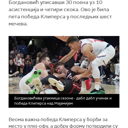
Богдановић уписавши 30 поена уз 10
асистенција и четири скока. Ово је била
пета победа Клиперса у последњих шест
мечева.
Богдановићева утакмица сезоне - дабл дабл учинак и
победа Клиперса над Мајамијем
Веома важна победа Клиперса у борби за
место у плеј-офу, а добру форму потврдили су