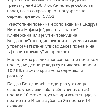
тренутку на 42:38. Лос Анђелес је одбио тај
налет, па је до краја првог полувремена
одржао предност 57:52.
Узастопним поенима и соло акцијама Ендрјуа
Вигинса Мајами је "дисао за вратом"
Клиперсима, али је у тим тренуцима
Богдановић погодио неколико шутева и само
у трећој четвртини уписао десет поена, и на
тај начин онемогућио преокрет.
Недостижна разлика направљена је почетком
последње деонице када су Клиперси повели
102:88, па су до краја меча одржавали
разлику.
Богдан Богдановић је одиграо утакмицу
сезоне уписавши дабл-дабл учинак од 30
поена и 10 скокова, уз четири асистенције, а
пратио га је Ивица Зубац са 26 поена и 14
скокова.