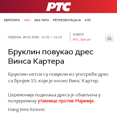
РТС
ЕВРОЛИГА
НБА
АБА ЛИГА
РЕПРЕЗЕНТАЦИЈА
КЛС
ИЗВОР:
НЕДЕЉА, 26.01.2025, 11:02 -> 11:13
РТС, ТАНЈУГ
Бруклин повукао дрес
Винса Картера
Бруклин нетси су повукли из употребе дрес
са бројем 15, који је носио Винс Картер.
Церемонија подизања дреса је обављена у
полувремену
утакмице против Мајамија
.
Hang time forever.