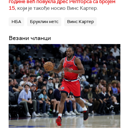
године већ повукла дрес Репторса са бројем
15
, који је такође носио Винс Картер.
НБА
Бруклин нетс
Винс Картер
Везани чланци