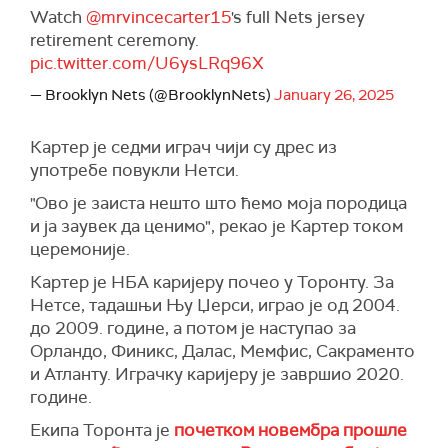
Watch
@mrvincecarter15
's full Nets jersey
retirement ceremony.
pic.twitter.com/U6ysLRq96X
— Brooklyn Nets (@BrooklynNets)
January 26, 2025
Картер је седми играч чији су дрес из
употребе повукли Нетси.
"Ово је заиста нешто што ћемо моја породица
и ја заувек да ценимо", рекао је Картер током
церемоније.
Картер је НБА каријеру почео у Торонту. За
Нетсе, тадашњи Њу Џерси, играо је од 2004.
до 2009. године, а потом је наступао за
Орландо, Финикс, Далас, Мемфис, Сакраменто
и Атланту. Играчку каријеру је завршио 2020.
године.
Екипа Торонта је
почетком новембра прошле