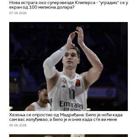
Нова истрага око суперзвезде Клиперса - "уградио" се у
екран од 100 милиона долара?
07. 08. 2026.
Хезоња се опростио од Мадриђана: Било је ноћи када
сам вас излуђивао, а било је и оних када сте ви мене
06. 08. 2026.