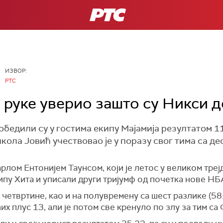
РТС
ИЗВОР:
РТС
е руке уверио зашто су Никси 
бедили су у гостима екипу Мајамија резултатом 11
ола Јовић учествовао је у поразу свог тима са де
ом Ентонијем Таунсом, који је летос у великом треј
кипу Хита и уписали други тријумф од почетка нове НБ
четвртине, као и на полувремену са шест разлике (58
ћих плус 13, али је потом све кренуло по злу за тим са