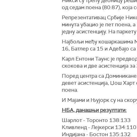
Никси су трећу деоницу решил
од седам поена (80:87), која
Репрезентативац Србије Нико
минута убацио је пет поена, а 
једну асистенцију. На паркету
Најбољи међу кошаркашима Мај
16, Батлер са 15 и Адебајо са
Карл Ентони Таунс је предводи
скокова и две асистенција за
Поред центра са Доминикане и
девет асистенција, Џош Харт 
поена.
И Мајами и Њујорк су на скор
НБА, данашњи резултати:
Шарлот - Торонто 138:133
Кливленд - Лејкерси 134:110
Индијана - Бостон 135:132