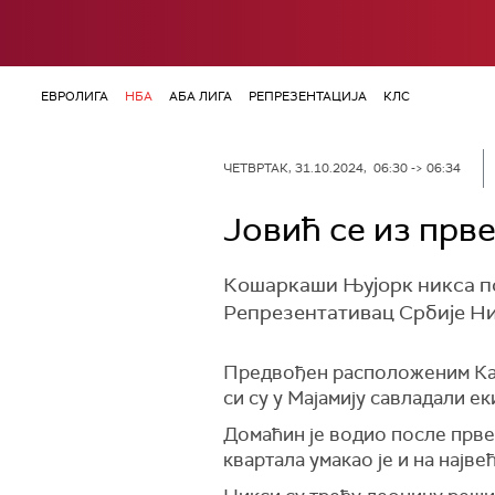
ЕВРОЛИГА
НБА
АБА ЛИГА
РЕПРЕЗЕНТАЦИЈА
КЛС
ЧЕТВРТАК, 31.10.2024, 06:30 -> 06:34
Јовић се из прв
Кошаркаши Њујорк никса по
Репрезентативац Србије Ник
Предвођен расположеним Карл
си су у Мајамију савладали е
Домаћин је водио после прве 
квартала умакао је и на најве