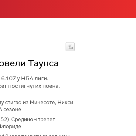
довели Таунса
6:107 у НБА лиги.
сет постигнутих поена.
ду стигао из Минесоте, Никси
А сезоне.
:52). Средином трећег
 Флориде.