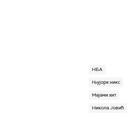
НБА
Њујорк никс
Мајами хит
Никола Јовић