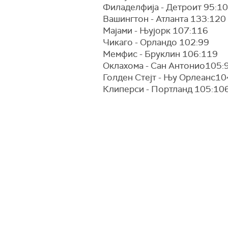
Филаделфија - Детроит 95:1
Вашингтон - Атланта 133:120
Мајами - Њујорк 107:116
Чикаго - Орландо 102:99
Мемфис - Бруклин 106:119
Оклахома - Сан Антонио105:
Голден Стејт - Њу Орлеанс10
Клиперси - Портланд 105:10