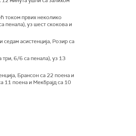
х 12 минута ушли са залихом
Већ током првих неколико
 са пенала), уз шест скокова и
и седам асистенција, Розир са
три, 6/6 са пенала), уз 13
нција, Брансон са 22 поена и
са 11 поена и Мекбрајд са 10