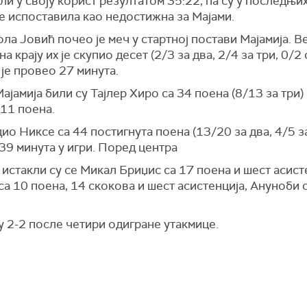
и у своју корист резултатом 35:22, па су у последњи
 се испоставила као недостижна за Мајами.
ла Јовић почео је меч у стартној постави Мајамија. 
на крају их је скупио десет (2/3 за два, 2/4 за три, 0/2
 је провео 27 минута.
амија били су Тајлер Хиро са 34 поена (8/13 за три) 
 11 поена.
о Никсе са 44 постигнута поена (13/20 за два, 4/5 за 
 39 минута у игри. Поред центра
стакли су се Микал Бриџис са 17 поена и шест асисте
са 10 поена, 14 скокова и шест асистенција, Ануноби 
у 2-2 после четири одигране утакмице.