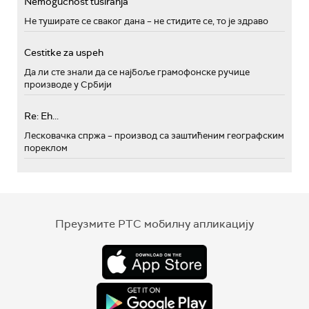
Nemogućnost tusiranja
Не туширате се сваког дана – не стидите се, то је здраво
Cestitke za uspeh
Да ли сте знали да се најбоље грамофонске ручице
производе у Србији
Re: Eh...
Лесковачка спржа – производ са заштићеним географским
пореклом
Преузмите РТС мобилну апликацију