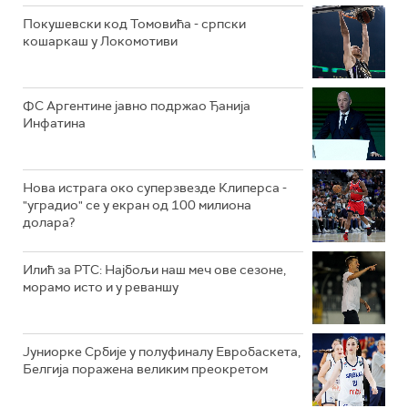
Покушевски код Томовића - српски
кошаркаш у Локомотиви
ФС Аргентине јавно подржао Ђанија
Инфатина
Нова истрага око суперзвезде Клиперса -
"уградио" се у екран од 100 милиона
долара?
Илић за РТС: Најбољи наш меч ове сезоне,
морамо исто и у реваншу
Јуниорке Србије у полуфиналу Евробаскета,
Белгија поражена великим преокретом