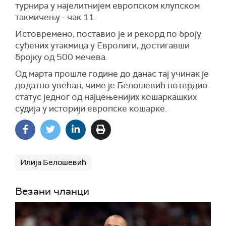
турнира у најелитнијем европском клупском
такмичењу - чак 11.
Истовремено, поставио је и рекорд по броју
суђених утакмица у Евролиги, достигавши
бројку од 500 мечева.
Од марта прошле године до данас тај учинак је
додатно увећан, чиме је Белошевић потврдио
статус једног од најцењенијих кошаркашких
судија у историји европске кошарке.
Илија Белошевић
Везани чланци