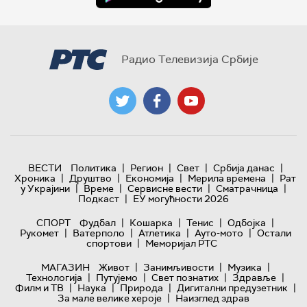
Радио Телевизија Србије
|
|
|
|
ВЕСТИ
Политика
Регион
Свет
Србија данас
|
|
|
|
Хроника
Друштво
Економија
Мерила времена
Рат
|
|
|
|
у Украјини
Време
Сервисне вести
Сматрачница
|
Подкаст
ЕУ могућности 2026
|
|
|
|
СПОРТ
Фудбал
Кошарка
Тенис
Одбојка
|
|
|
|
Рукомет
Ватерполо
Атлетика
Ауто-мото
Остали
|
спортови
Меморијал РТС
|
|
|
МАГАЗИН
Живот
Занимљивости
Музика
|
|
|
|
Технологијa
Путујемо
Свет познатих
Здравље
|
|
|
|
Филм и ТВ
Наука
Природа
Дигитални предузетник
|
За мале велике хероје
Наизглед здрав