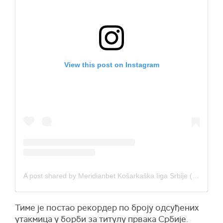
View this post on Instagram
A post shared by Meridianbet Košarkaška Iiga Srbije (@klsoficijalnastrana)
Тиме је постао рекордер по броју одсуђених
утакмица у борби за титулу првака Србије.