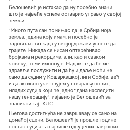
Белошевић је истакао да му посебно значи
што је највеће успехе остварио управо у својој
земљи.
"Много пута сам помињао да је Србија моја
земља, једина коју имам, и посебно је
задовољство када у својој држави успете да
трајете. Никада се нисам оптерећивао
бројкама и рекордима, али, као и сваком
човеку, то ми импонује. Надам се да ће ме
здравље послужити и да ћу и даље моћи не
само да судим у Кошаркашкој лиги Србије, већ
и да активно учествујем у стварању нових,
младих судија који ће једног дана наследити
нашу генерацију", изјавио је Белошевић за
званични сајт КЛС.
Његова достигнућа не завршавају се само на
домаћој сцени. Белошевић је прошле године
постао судија са највише одсуђених завршних