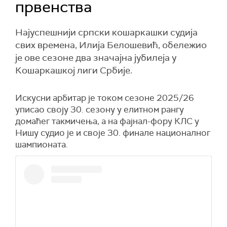
првенства
Најуспешнији српски кошаркашки судија
свих времена, Илија Белошевић, обележио
је ове сезоне два значајна јубилеја у
Кошаркашкој лиги Србије.
Искусни арбитар је током сезоне 2025/26
уписао своју 30. сезону у елитном рангу
домаћег такмичења, а на фајнал-фору КЛС у
Нишу судио је и своје 30. финале националног
шампионата.