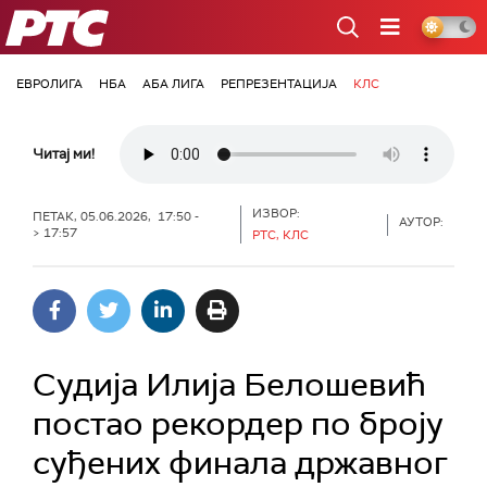
РТС
ЕВРОЛИГА
НБА
АБА ЛИГА
РЕПРЕЗЕНТАЦИЈА
КЛС
Читај ми!
ИЗВОР:
ПЕТАК, 05.06.2026, 17:50 -
АУТОР:
> 17:57
РТС, КЛС
Судија Илија Белошевић
постао рекордер по броју
суђених финала државног