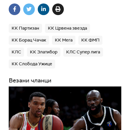
КК Партизан
КК Црвена звезда
КК Борац Чачак
КК Мега
КК ФМП
КЛС
КК Златибор
КЛС Супер лига
КК Слобода Ужице
Везани чланци