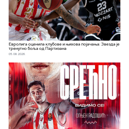
Евролига оценила клубове и њихова појачања: Звезда је
тренутно боља од Партизана
05. 08. 2026.