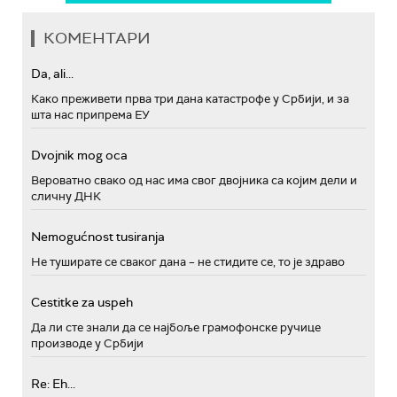
КОМЕНТАРИ
Da, ali...
Како преживети прва три дана катастрофе у Србији, и за
шта нас припрема ЕУ
Dvojnik mog oca
Вероватно свако од нас има свог двојника са којим дели и
сличну ДНК
Nemogućnost tusiranja
Не туширате се сваког дана – не стидите се, то је здраво
Cestitke za uspeh
Да ли сте знали да се најбоље грамофонске ручице
производе у Србији
Re: Eh...