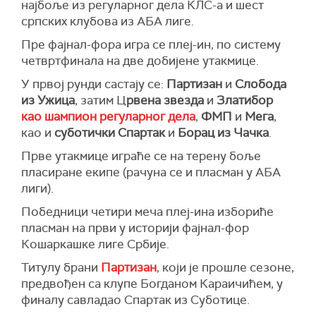
најбоље из регуларног дела КЛС-а и шест
српских клубова из
АБА лиге
.
Пре фајнал-фора игра се плеј-ин, по систему
четвртфинала на две добијене утакмице.
У првој рунди састају се:
Партизан
и
Слобода
из Ужица
, затим Ц
рвена звезда
и
Златибор
као шампион регуларног дела
,
ФМП
и
Мега
,
као и
суботички Спартак
и
Борац из Чачка
.
Прве утакмице играће се на терену боље
пласиране екипе (рачуна се и пласман у АБА
лиги).
Победници четири меча плеј-ина избориће
пласман на први у историји фајнал-фор
Кошаркашке лиге Србије.
Титулу брани
Партизан
, који је прошле сезоне,
предвођен са клупе
Богданом Караичићем
, у
финалу савладао Спартак из Суботице.