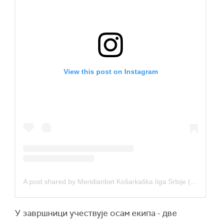
View this post on Instagram
A post shared by Meridianbet Košarkaška Iiga Srbije (@klsoficijalnastrana)
У завршници учествује осам екипа - две