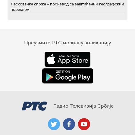
Лесковачка спржа – производ са заштићеним географским
пореклом
Преузмите РТС мобилну апликацију
Радио Телевизија Србије