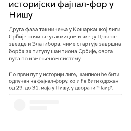
историјски фајнал-фор у
Нишу
Друга фаза такмичења у Кошаркашкој лиги
Србије почиње утакмицом између Црвене
звезде и Златибора, чиме стартује завршна
борба за титулу шампиона Србије, овога
пута по измењеном систему.
По први пут у историји лиге, шампион ће бити
одлучен на фајнал-фору, који ће бити одржан
од 29. до 31. маја у
Нишу
, у дворани "Чаир".