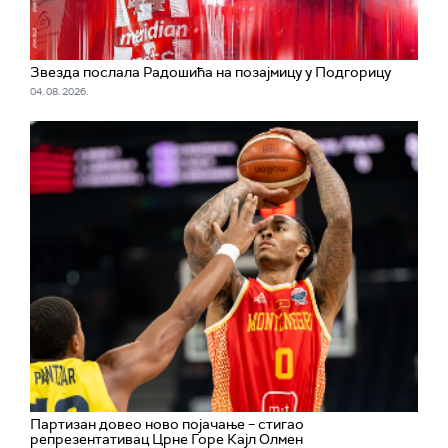
Звезда послала Радошића на позајмицу у Подгорицу
04. 08. 2026.
Партизан довео ново појачање – стигао
репрезентативац Црне Горе Кајл Олмен