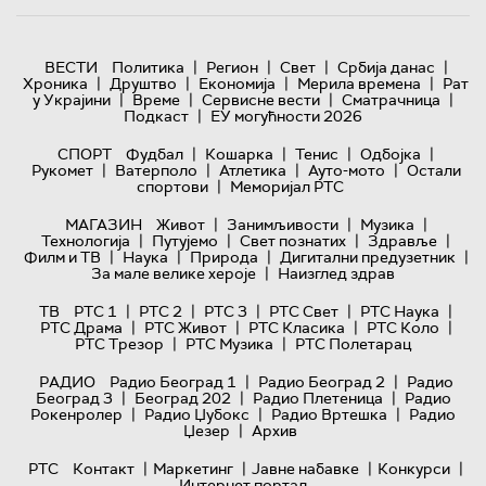
|
|
|
|
ВЕСТИ
Политика
Регион
Свет
Србија данас
|
|
|
|
Хроника
Друштво
Економија
Мерила времена
Рат
|
|
|
|
у Украјини
Време
Сервисне вести
Сматрачница
|
Подкаст
ЕУ могућности 2026
|
|
|
|
СПОРТ
Фудбал
Кошарка
Тенис
Одбојка
|
|
|
|
Рукомет
Ватерполо
Атлетика
Ауто-мото
Остали
|
спортови
Меморијал РТС
|
|
|
МАГАЗИН
Живот
Занимљивости
Музика
|
|
|
|
Технологијa
Путујемо
Свет познатих
Здравље
|
|
|
|
Филм и ТВ
Наука
Природа
Дигитални предузетник
|
За мале велике хероје
Наизглед здрав
|
|
|
|
|
ТВ
РТС 1
РТС 2
РТС 3
РТС Свет
РТС Наука
|
|
|
|
РТС Драма
РТС Живот
РТС Класика
РТС Коло
|
|
РТС Трезор
РТС Музика
РТС Полетарац
|
|
РАДИО
Радио Београд 1
Радио Београд 2
Радио
|
|
|
Београд 3
Београд 202
Радио Плетеница
Радио
|
|
|
Рокенролер
Радио Џубокс
Радио Вртешка
Радио
|
Џезер
Архив
|
|
|
|
РТС
Контакт
Маркетинг
Јавне набавке
Конкурси
Интернет портал