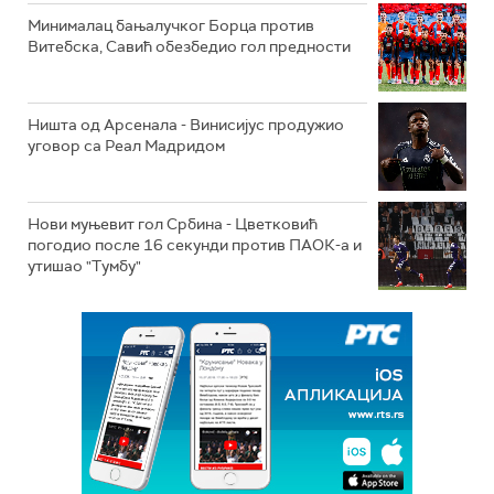
Минималац бањалучког Борца против
Витебска, Савић обезбедио гол предности
Ништа од Арсенала - Винисијус продужио
уговор са Реал Мадридом
Нови муњевит гол Србина - Цветковић
погодио после 16 секунди против ПАОК-а и
утишао "Тумбу"