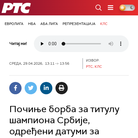
РТС
ЕВРОЛИГА
НБА
АБА ЛИГА
РЕПРЕЗЕНТАЦИЈА
КЛС
Читај ми!
ИЗВОР:
СРЕДА, 29.04.2026, 13:11 -> 13:56
РТС, КЛС
Почиње борба за титулу
шампиона Србије,
одређени датуми за