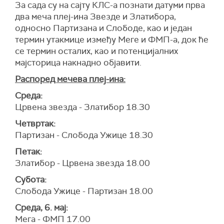
За сада су на сајту КЛС-а познати датуми прва
два меча плеј-ина Звезде и Златибора,
односно Партизана и Слободе, као и један
термин утакмице између Меге и ФМП-а, док ће
се термин осталих, као и потенцијалних
мајсторица накнадно објавити.
Распоред мечева плеј-ина:
Среда:
Црвена звезда - Златибор 18.30
Четвртак:
Партизан - Слобода Ужице 18.30
Петак:
Златибор - Црвена звезда 18.00
Субота:
Слобода Ужице - Партизан 18.00
Среда, 6. мај:
Мега - ФМП 17.00