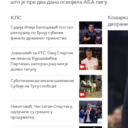
што је пре два дана освојила АБА лигу.
КЛС
Кошарка
дворани
Судија Илија Белошевић постао
рекордер по броју суђених
финала државног првенства
Јовановић за РТС: Овај Спартак
ми личи на Вујошевићев
Партизан, напоран рад нам је
донео титулу
Суботичани дочекали шампионе
Србије на Тргу слободе
Никитовић: Честитам Спартаку,
одлучиле су грешке у
продужетку