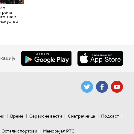
вео
грача
лтон нам
 искуство
кацију
|
|
|
|
|
ни
Време
Сервисне вести
Сматрачница
Подкаст
|
Остали спортови
Меморијал РТС