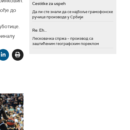
аринковић.
Cestitke za uspeh
дође до
Да ли сте знали да се најбоље грамофонске
ручице производе у Србији
уботице.
Re: Eh...
финалу
Лесковачка спржа – производ са
заштићеним географским пореклом