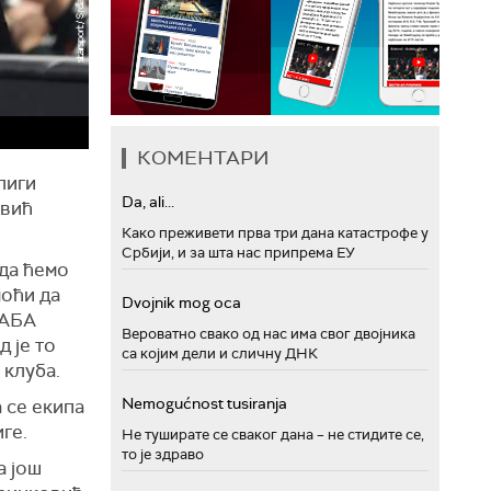
КОМЕНТАРИ
лиги
Da, ali...
овић
Како преживети прва три дана катастрофе у
Србији, и за шта нас припрема ЕУ
 да ћемо
моћи да
Dvojnik mog oca
 АБА
Вероватно свако од нас има свог двојника
 је то
са којим дели и сличну ДНК
 клуба.
Nemogućnost tusiranja
 се екипа
ге.
Не туширате се сваког дана – не стидите се,
то је здраво
а још