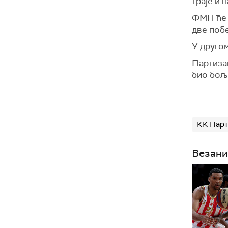
траје и 
ФМП ће б
две побе
У другом
Партизан
био бољи
КК Парт
Везани