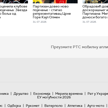
оценила клубове
Партизан довео ново
Обрадовић до
појачања: Звезда
појачање – стигао
доскорашњег и
но боља од
репрезентативац Црне
Партизана: Ми
а
Горе Кајл Олмен
доноси богато
31. 07. 2026.
31. 07. 2026.
Преузмите РТС мобилну апли
|
|
|
|
оника
Друштво
Економија
Мерила времена
Рат у Украји
ЕУ могућности 2026
|
|
|
|
|
|
ис
Одбојка
Рукомет
Ватерполо
Атлетика
Ауто-мото