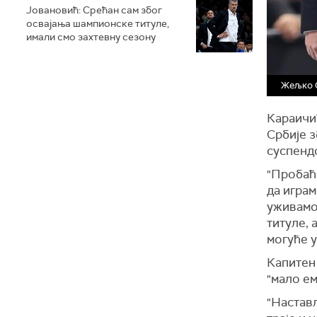
Јовановић: Срећан сам због
освајања шампионске титуле,
имали смо захтевну сезону
Жељко 
Караичи
Србије 
суспенд
"Пробаће
да играм
уживамо
титуле, 
могуће у
Капитен
"мало е
"Настав