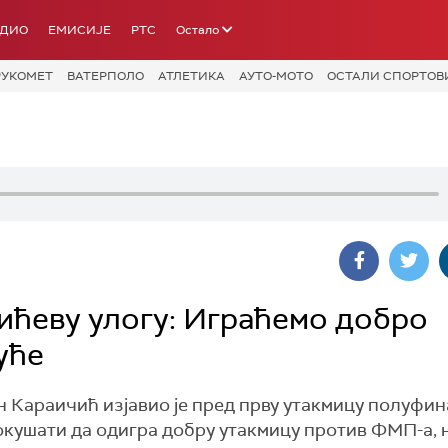
АДИО
ЕМИСИЈЕ
РТС
Остало
РУКОМЕТ
ВАТЕРПОЛО
АТЛЕТИКА
АУТО-МОТО
ОСТАЛИ СПОРТОВ
ићеву улогу: Играћемо добро
уће
Караичић изјавио је пред прву утакмицу полуфина
покушати да одигра добру утакмицу против ФМП-а, 