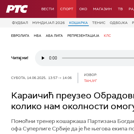
РТС
ВЕСТИ
СПОРТ
OKO
МАГАЗИН
ТВ
Р
ФУДБАЛ
МУНДИЈАЛ 2026
КОШАРКА
ТЕНИС
ОДБОЈКА
ЕВРОЛИГА
НБА
АБА ЛИГА
РЕПРЕЗЕНТАЦИЈА
КЛС
Читај ми!
ИЗВОР:
СУБОТА, 14.06.2025, 13:57 -> 14:06
ТАНЈУГ
Караичић преузео Обрадов
колико нам околности омог
Помоћни тренер кошаркаша Партизана Богдан 
офа Суперлиге Србије да је ће његова екипа 