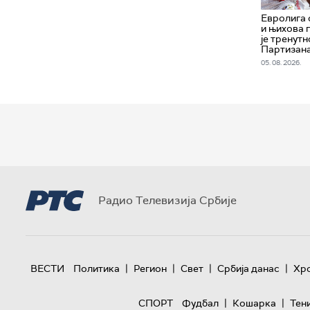
Евролига 
и њихова 
је тренут
Партизан
05. 08. 2026.
Радио Телевизија Србије
|
|
|
|
ВЕСТИ
Политика
Регион
Свет
Србија данас
Хр
|
|
СПОРТ
Фудбал
Кошарка
Тен