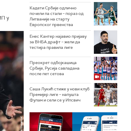
Кадети Србије одлично
почели па стали – пораз од
МП у
Литваније на старту
Европског првенства
Енес Кантер најавио пријаву
за ВНБА драфт – жели да
тестира правила лиге
Преокрет одбојкашица
Србије, Русија савладана
после пет сетова
Саша Лукић стиже у нови клуб
Премијер лиге – напушта
Фулам и сели се у Ипсвич