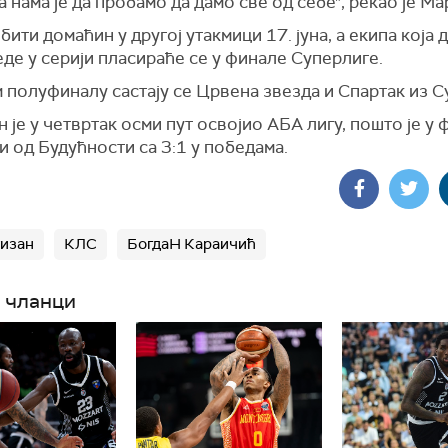
на нама је да пробамо да дамо све од себе", рекао је М
ити домаћин у другој утакмици 17. јуна, а екипа која 
де у серији пласираће се у финале Суперлиге.
 полуфиналу састају се Црвена звезда и Спартак из С
 је у четвртак осми пут освојио АБА лигу, пошто је у 
 од Будућности са 3:1 у победама.
изан
КЛС
БогдаН Караичић
 чланци