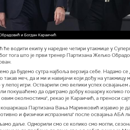
Обрадовић и Богдан Караичић
ћ ће водити екипу у наредне четири утакмице у Супер
због тога што је први тренер Партизана Жељко Обрад
ован.
мо да будемо сутра најбоља верзија себе. Надамо се
о такав меч, да и ми и навијачи који дођу на утакмицу 
 у лепој игри. Остварили смо велики успех освајањем
али покушаћемо да одиграмо добру кошарку колико год
 овим околностима", рекао је Караичић, а преноси сајт
 кошаркаша Партизана Вања Маринковић изјавио је да
мотивно и физички испразнила" после освајања АБА ли
љамо даље. Одморили смо се колико смо могли, сезон