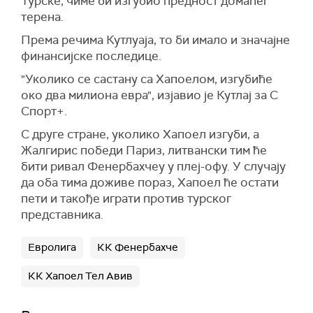
Турске, чиме би изгубио предност домаћег
терена.
Према речима Кутлуаја, то би имало и значајне
финансијске последице.
"Уколико се састану са Хапоелом, изгубиће
око два милиона евра", изјавио је Кутлај за С
Спорт+.
С друге стране, уколико Хапоел изгуби, а
Жалгирис
победи
Париз
, литвански тим ће
бити ривал Фенербахчеу у плеј-офу. У случају
да оба тима доживе пораз, Хапоел ће остати
пети и такође играти против турског
представника.
Евролига
КК Фенербахче
КК Хапоел Тел Авив