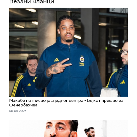
Везани чланци
Макаби потписао још једног центра - Бејкот прешао из
Фенербахчеа
06. 08. 2026.