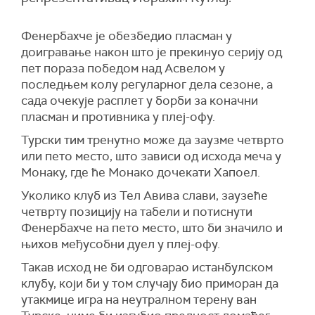
Фенербахче је обезбедио пласман у
доигравање након што је прекинуо серију од
пет пораза победом над
Асвелом
у
последњем колу регуларног дела сезоне, а
сада очекује расплет у борби за коначни
пласман и противника у плеј-офу.
Турски тим тренутно може да заузме четврто
или пето место, што зависи од исхода меча у
Монаку, где ће
Монако
дочекати Хапоел.
Уколико клуб из Тел Авива слави, заузеће
четврту позицију на табели и потиснути
Фенербахче на пето место, што би значило и
њихов међусобни дуел у плеј-офу.
Такав исход не би одговарао истанбулском
клубу, који би у том случају био приморан да
утакмице игра на неутралном терену ван