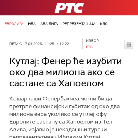
РТС
ЕВРОЛИГА
НБА
АБА ЛИГА
РЕПРЕЗЕНТАЦИЈА
КЛС
ИЗВОР:
ПЕТАК, 17.04.2026, 11:25 -> 12:22
РТС
Кутлај: Фенер ће изубити
око два милиона ако се
састане са Хапоелом
Кошаркаши Фенербахчеа могли би да
претрпе финансијски губитак од око два
милиона евра уколико се у плеј-офу
Евролиге састану са Хапоелом из Тел
Авива, изјавио је некадашњи турски
репрезентативац Ибрахим Кутлај.