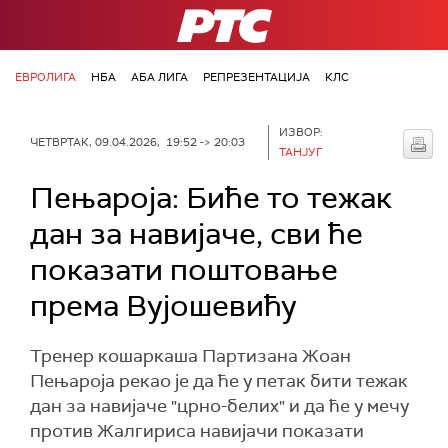
РТС
ЕВРОЛИГА
НБА
АБА ЛИГА
РЕПРЕЗЕНТАЦИЈА
КЛС
ИЗВОР:
ЧЕТВРТАК, 09.04.2026, 19:52 -> 20:03
ТАНЈУГ
Пењароја: Биће то тежак
дан за навијаче, сви ће
показати поштовање
према Вујошевићу
Тренер кошаркаша Партизана Жоан
Пењароја рекао је да ће у петак бити тежак
дан за навијаче "црно-белих" и да ће у мечу
против Жалгириса навијачи показати