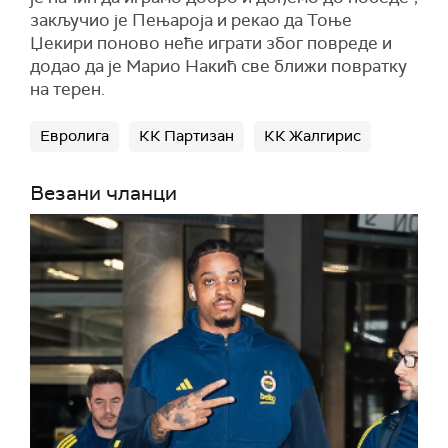
закључио је Пењароја и рекао да Тоње
Џекири поново неће играти због повреде и
додао да је Марио Накић све ближи повратку
на терен.
Евролига
КК Партизан
КК Жалгирис
Везани чланци