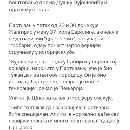
поштовање према Душку Вујошевићу и
одати му почаст.
Партизан у петак од 20 и 30 дочекује
Жалгирис у мечу 37. кола Евролиге, а очекује
се да навијачи "црно-белих", популарни
"гробари", одају почаст најтрофејнијем
стручњаку у историји клуба.
"Вујошевић је легенда у Србији и у европској
кошарци, нарочито у Партизану, јуче је био
тужан дан за његову породицу. Он је био
веома добар тренер, стварао је многе
генерације", рекао је Пењароја.
Упитан је Шпанац какву атмосферу очекује.
"Биће то тежак дан за навијаче Партизана,
биће специјалан. Али то је нормално да ће сви
навијачи показати много поштовања", додао је
Пењароја.