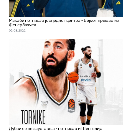
Макаби потписао још једног центра - Бејкот прешао из
Фенербахчеа
06. 08. 2026.
Дубаи се не зауставља - потписао и Шенгелија