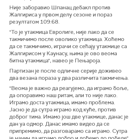
Није заборавио Шпанац дебакл против
Жалгириса у првом делу сезоне и пораз
резултатом 109:68.
"То је утакмица Евролиге, није лако да се
такмичимо после оволико утакмица. Хоћемо
да се такмичимо, играчи се сећају утакмице са
Жалгирисом у Каунасу, њима је ово веома
битна утакмица", навео је Пењароја.
Партизан је после одличне серије доживео
два везана пораза у два различита такмичења.
"Веома је важно да реагујемо, да играмо боље,
да опоравимо наш ритам, али то није лако.
Играмо доста утакмица, имамо проблема.
Јасно је да сутра играмо код куће, против
доброг тима. Имамо још две утакмице, данас је
дан уа одмор. Данас имамо видео да се
припремимо, да разговарамо са играмо. Сутра
је начин да играмо добро и дођемо до победе",