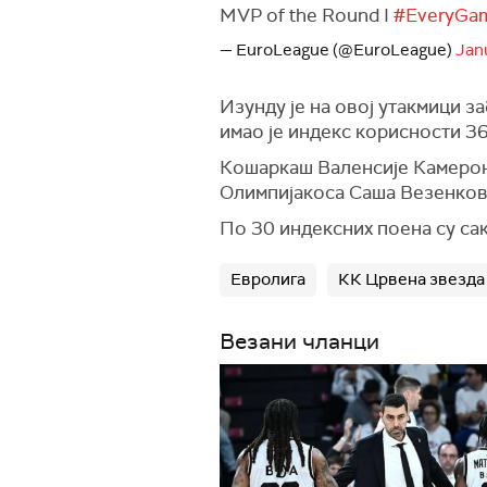
MVP of the Round I
#EveryGa
— EuroLeague (@EuroLeague)
Jan
Изунду је на овој утакмици з
имао је индекс корисности 36.
Кошаркаш Валенсије Камерон 
Олимпијакоса Саша Везенков 
По 30 индексних поена су са
Евролига
КК Црвена звезда
Везани чланци