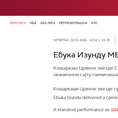
ЕВРОЛИГА
НБА
АБА ЛИГА
РЕПРЕЗЕНТАЦИЈА
КЛС
ЧЕТВРТАК, 22.01.2026, 12:52 -> 15:35
Ебука Изунду МВ
Кошаркаш Црвене звезде Ебу
званичном сајту такмичења
Кошаркаши Црвене звезде су 
Ebuka Izundu delivered a caree
A standout performance as
@kk