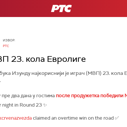
РТС
ИЗВОР:
РТС
П 23. кола Евролиге
ка Изунду најкориснији је играч (МВП) 23. кола Е
.
пре два дана у гостима
после продужетка победили 
r night in Round 23 ✨
crvenazvezda
claimed an overtime win on the road ✅