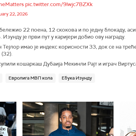
meMatters
pic.twitter.com/9lwjc7BZXk
uary 22, 2026
абележио 22 поена, 12 скокова и по једну блокаду, аси
 Изунду је први пут у каријери добио ову награду.
Тејлор имао је индекс корисности 33, док се на трећ
(32).
купили кошаркаш Дубаија Мекинли Рајт и играч Виртус
Евролига МВП кола
Ебука Изунду