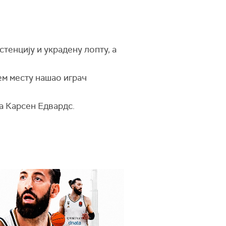
стенцију и украдену лопту, а
ем месту нашао играч
а Карсен Едвардс.