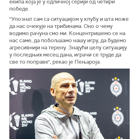
екипа која је у одличној серији од четири
победе.
"Упознат сам са ситуацијом у клубу и шта може
да нас очекује на трибинама. Оно о чему
водимо рачуна смо ми. Концентришемо се на
нас саме, да побољшамо нашу игру, да будемо
агресивнији на терену. Знајући целу ситуацију
у последњих месец дана, играчи се труде да
све то поправе", рекао је Пењароја.