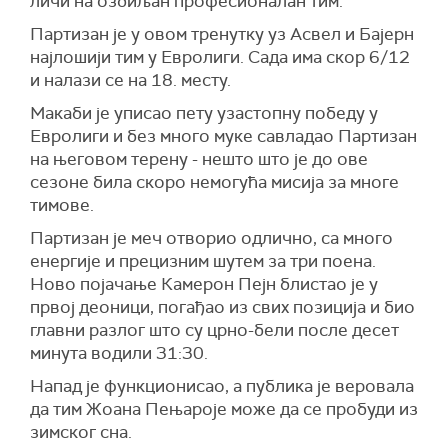
личи на озбиљан професионалан тим.
Партизан је у овом тренутку уз Асвел и Бајерн
најлошији тим у Евролиги. Сада има скор 6/12
и налази се на 18. месту.
Макаби је уписао пету узастопну победу у
Евролиги и без много муке савладао Партизан
на његовом терену - нешто што је до ове
сезоне била скоро немогућа мисија за многе
тимове.
Партизан је меч отворио одлично, са много
енергије и прецизним шутем за три поена.
Ново појачање Камерон Пејн блистао је у
првој деоници, погађао из свих позиција и био
главни разлог што су црно-бели после десет
минута водили 31:30.
Напад је функционисао, а публика је веровала
да тим Жоана Пењароје може да се пробуди из
зимског сна.