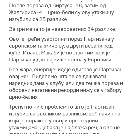
После пораза од Виртуса -18, затим од
Жалгириса -41, црно-бели су ову утакмицу
изгубили са 25 разлике.
За три меча то је невероватних 84 разлике.
Ово је трећи узастопни пораз Партизана у
европском такмичењу, а други везани код
куће. Иначе, Макаби је постао тим који је
Партизану дао највише поена у Евролиги.
Без жара, енергије, идеје одиграо је Партизан
овај меч. Видећемо шта ће се дешавати
наредних дана у клубу, али два тешка пораза и
оборени негативни рекорди нижу се у табору
црно-белих.
Тренутно није проблем то што је Партизан
изгубио са оволиком разликом, већ начин на
који је поражен у овој и претходним
утакмицама. Дебакл је најблажа реч, а ово не