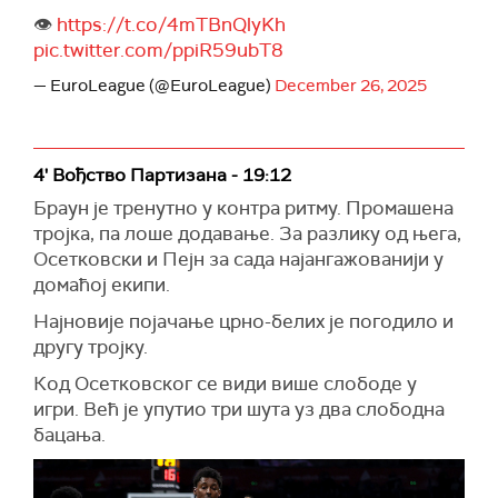
👁️
https://t.co/4mTBnQlyKh
pic.twitter.com/ppiR59ubT8
— EuroLeague (@EuroLeague)
December 26, 2025
4' Вођство Партизана - 19:12
Браун је тренутно у контра ритму. Промашена
тројка, па лоше додавање. За разлику од њега,
Осетковски и Пејн за сада најангажованији у
домаћој екипи.
Најновије појачање црно-белих је погодило и
другу тројку.
Код Осетковског се види више слободе у
игри. Већ је упутио три шута уз два слободна
бацања.