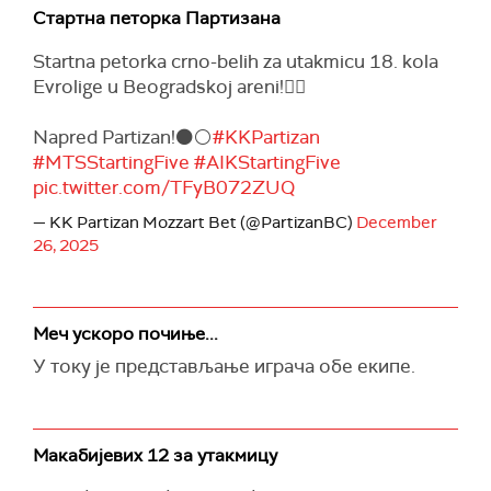
Стартна петорка Партизана
Startna petorka crno-belih za utakmicu 18. kola
Evrolige u Beogradskoj areni!✊🏽
Napred Partizan!⚫️⚪️
#KKPartizan
#MTSStartingFive
#AIKStartingFive
pic.twitter.com/TFyB072ZUQ
— KK Partizan Mozzart Bet (@PartizanBC)
December
26, 2025
Меч ускоро почиње...
У току је представљање играча обе екипе.
Макабијевих 12 за утакмицу