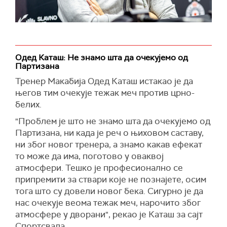
Одед Каташ: Не знамо шта да очекујемо од
Партизана
Тренер Макабија Одед Каташ истакао је да
његов тим очекује тежак меч против црно-
белих.
"Проблем је што не знамо шта да очекујемо од
Партизана, ни када је реч о њиховом саставу,
ни због новог тренера, а знамо какав ефекат
то може да има, поготово у оваквој
атмосфери. Тешко је професионално се
припремити за ствари које не познајете, осим
тога што су довели новог бека. Сигурно је да
нас очекује веома тежак меч, нарочито због
атмосфере у дворани", рекао је Каташ за сајт
Спортсвала.