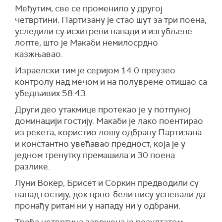
Међутим, све се променило у другој
четвртини. Партизану је стао шут за три поена,
уследили су исхитрени напади и изгубљене
лопте, што је Макаби немилосрдно
казжњавао.
Израелски тим је серијом 14:0 преузео
контролу над мечом и на полувреме отишао са
убедљивих 58:43.
Други део утакмице протекао је у потпуној
доминацији гостију. Макаби је лако поентирао
из рекета, користио лошу одбрану Партизана
и константно увећавао предност, која је у
једном тренутку премашила и 30 поена
разлике.
Луни Вокер, Брисет и Соркин предводили су
напад гостију, док црно-бели нису успевали да
пронађу ритам ни у нападу ни у одбрани.