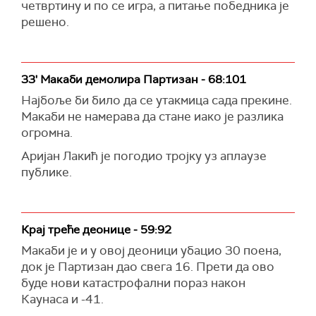
четвртину и по се игра, а питање победника је
решено.
33' Макаби демолира Партизан - 68:101
Најбоље би било да се утакмица сада прекине.
Макаби не намерава да стане иако је разлика
огромна.
Аријан Лакић је погодио тројку уз аплаузе
публике.
Крај треће деонице - 59:92
Макаби је и у овој деоници убацио 30 поена,
док је Партизан дао свега 16. Прети да ово
буде нови катастрофални пораз након
Каунаса и -41.