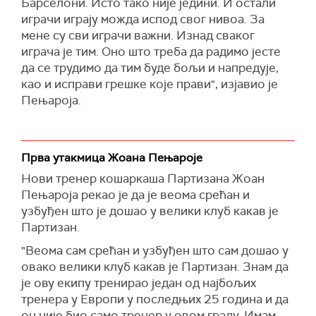
Барселони. Исто тако није једини. И остали
играчи играју можда испод свог нивоа. За
мене су сви играчи важни. Изнад сваког
играча је тим. Оно што треба да радимо јесте
да се трудимо да тим буде бољи и напредује,
као и исправи грешке које прави", изјавио је
Пењароја.
Прва утакмица Жоана Пењароје
Нови тренер кошаркаша Партизана Жоан
Пењароја рекао је да је веома срећан и
узбуђен што је дошао у велики клуб какав је
Партизан.
"Веома сам срећан и узбуђен што сам дошао у
овако велики клуб какав је Партизан. Знам да
је ову екипу тренирао један од најбољих
тренера у Европи у последњих 25 година и да
он није био само тренер у овом граду. Имам