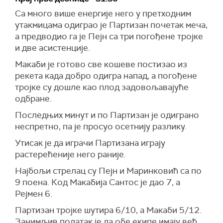
Са много више енергије него у претходним
утакмицама одиграо је Партизан почетак меча,
а предводио га је Пејн са три погођене тројке
и две асистенције.
Макаби је готово све кошеве постизао из
рекета када добро одигра напад, а погођене
тројке су дошле као плод задовољавајуће
одбране.
Последњих минут и по Партизан је одиграно
неспретно, па је просуо осетнију разлику.
Утисак је да играчи Партизана играју
растерећеније него раније.
Најбољи стрелац су Пејн и Маринковић са по
9 поена. Код Макабија Сантос је дао 7, а
Рејмен 6.
Партизан тројке шутира 6/10, а Макаби 5/12.
Занимљив податак је да обе екипе имају већ