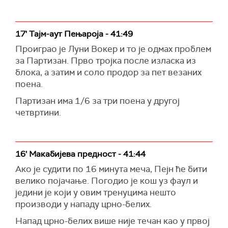
17' Тајм-аут Пењароја - 41:49
Проиграо је Луни Вокер и то је одмах проблем
за Партизан. Прво тројка после изласка из
блока, а затим и соло продор за пет везаних
поена.
Партизан има 1/6 за три поена у другој
четвртини.
16' Макабијева предност - 41:44
Ако је судити по 16 минута меча, Пејн ће бити
велико појачање. Погодио је кош уз фаул и
једини је који у овим тренуцима нешто
производи у нападу црно-белих.
Напад црно-белих више није течан као у првој