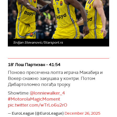
Srdjan Stevanovic/Starsport.rs
18' Лош Партизан - 41:54
Поново пресечена лопта играча Макабија и
Вокер снажно закуцава у контри. Потом
Дибартоломео погађа тројку.
Showtime
@lonniewalker_4
#MotorolaMagicMoment
pic.twitter.com/wTrLo6u2rO
— EuroLeague (@EuroLeague)
December 26, 2025