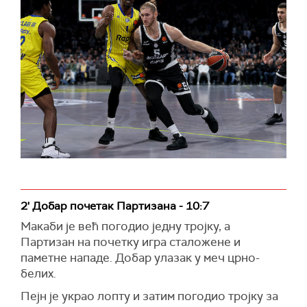
2' Добар почетак Партизана - 10:7
Макаби је већ погодио једну тројку, а
Партизан на почетку игра сталожене и
паметне нападе. Добар улазак у меч црно-
белих.
Пејн је украо лопту и затим погодио тројку за