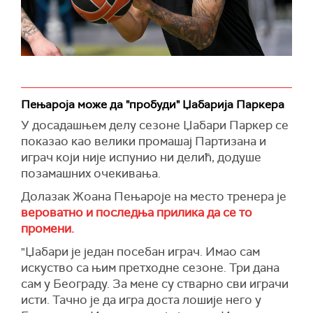
Пењароја може да "пробуди" Џабарија Паркера
У досадашњем делу сезоне Џабари Паркер се
показао као велики промашај Партизана и
играч који није испунио ни делић, додуше
позамашних очекивања.
Долазак Жоана Пењароје на место тренера је
вероватно и последња прилика да се то
промени.
"Џабари је један посебан играч. Имао сам
искуство са њим претходне сезоне. Три дана
сам у Београду. За мене су стварно сви играчи
исти. Тачно је да игра доста лошије него у