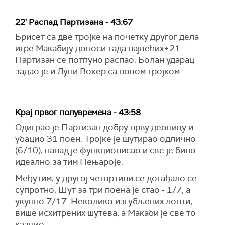
22' Распад Партизана - 43:67
Брисет са две тројке на почетку другог дела
игре Макабију доноси тада највећих+21.
Партизан се потпуно распао. Болан ударац
задао је и Луни Вокер са новом тројком.
Крај првог полувремена - 43:58
Одиграо је Партизан добру прву деоницу и
убацио 31 поен. Тројке је шутирао одлично
(6/10), напад је функционисао и све је било
идеално за тим Пењароје.
Међутим, у другој четвртини се догађало се
супротно. Шут за три поена је стао - 1/7, а
укупно 7/17. Неколико изгубљених лопти,
више исхитрених шутева, а Макаби је све то
казнио.