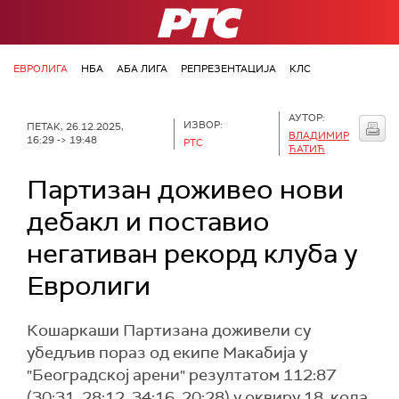
РТС
ЕВРОЛИГА
НБА
АБА ЛИГА
РЕПРЕЗЕНТАЦИЈА
КЛС
АУТОР:
ИЗВОР:
ПЕТАК, 26.12.2025,
ВЛАДИМИР
16:29 -> 19:48
РТС
ЋАТИЋ
Партизан доживео нови
дебакл и поставио
негативан рекорд клуба у
Евролиги
Кошаркаши Партизана доживели су
убедљив пораз од екипе Макабија у
"Београдској арени" резултатом 112:87
(30:31, 28:12, 34:16, 20:28) у оквиру 18. кола