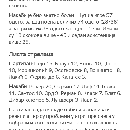
скокова.
Макаби је био знатно бољи. Шут из игре 57
одсто, за два поена великих 74 одсто (28/38),
а за три истих 39 одсто као црно-бели. Имали
су 18 скокова више - 45 и седам асистенција
више 29.
Листа стрелаца
Партизан:
Пејн 15, Браун 12, Бонга 10, Џонс
10, Маринковић 9, Осетковски 8, Вашингтон 8,
Лакић 6, Фернандо 6, Калатес 3.
Макаби:
Вокер 20, Соркин 17, Лиф 14, Брисет
11, Сантос 10, Орд 9, Рејман 8, Кларк 7, Блат 6,
Дибартоломео 5, Лундберг 3, Лави 2.
Партизан сада очекује озбиљна анализа и
реакција, јер су проблеми у игри, пре свега у
одбрани и контроли ритма, поново изашли на
видело и све слути на катастрофалну сезону.