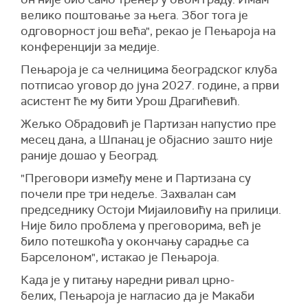
велико поштовање за њега. Због тога је
одговорност још већа", рекао је Пењароја на
конференцији за медије.
Пењароја је са челницима београдског клуба
потписао уговор до јуна 2027. године, а први
асистент ће му бити Урош Драгићевић.
Жељко Обрадовић је Партизан напустио пре
месец дана, а Шпанац је објаснио зашто није
раније дошао у Београд.
"Преговори између мене и Партизана су
почели пре три недеље. Захвалан сам
председнику Остоји Мијаиловићу на прилици.
Није било проблема у преговорима, већ је
било потешкоћа у окончању сарадње са
Барселоном", истакао је Пењароја.
Када је у питању наредни ривал црно-
белих, Пењароја је нагласио да је Макаби