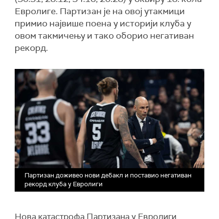
Евролиге. Партизан је на овој утакмици
примио највише поена у историји клуба у
овом такмичењу и тако оборио негативан
рекорд.
Партизан доживео нови дебакл и поставио негативан
рекорд клуба у Евролиги
Нова катастрофа Партизана у Евролиги.