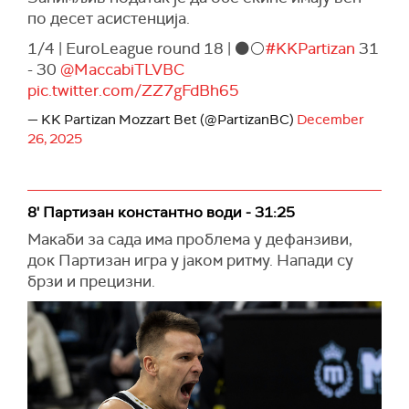
по десет асистенција.
1/4 | EuroLeague round 18 | ⚫️⚪️
#KKPartizan
31
- 30
@MaccabiTLVBC
pic.twitter.com/ZZ7gFdBh65
— KK Partizan Mozzart Bet (@PartizanBC)
December
26, 2025
8' Партизан константно води - 31:25
Макаби за сада има проблема у дефанзиви,
док Партизан игра у јаком ритму. Напади су
брзи и прецизни.