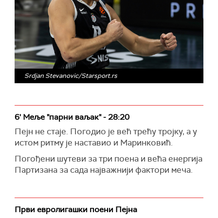
Srdjan Stevanovic/Starsport.rs
6' Меље "парни ваљак" - 28:20
Пејн не стаје. Погодио је већ трећу тројку, а у
истом ритму је наставио и Маринковић.
Погођени шутеви за три поена и већа енергија
Партизана за сада најважнији фактори меча.
Први евролигашки поени Пејна