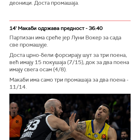
деоници. Доста промашаја.
14' Макаби одржава предност - 36:40
Партизан има среће јер Луни Вокер за сада
све промашује.
Доста црно-бели форсирају шут за три поена,
већ имају 15 покушаја (7/15), док за два поена
имају свега осам (4/8).
Макаби има само три промашаја за два поена -
11/14.