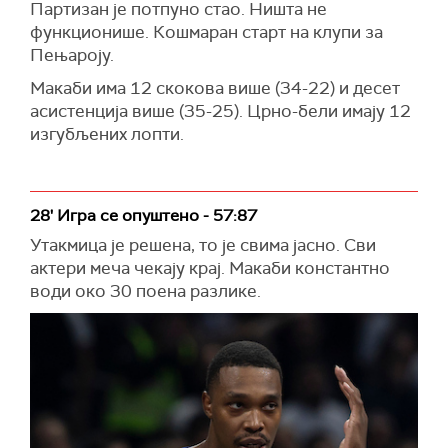
Партизан је потпуно стао. Ништа не
функционише. Кошмаран старт на клупи за
Пењароју.
Макаби има 12 скокова више (34-22) и десет
асистенција више (35-25). Црно-бели имају 12
изгубљених лопти.
28' Игра се опуштено - 57:87
Утакмица је решена, то је свима јасно. Сви
актери меча чекају крај. Макаби константно
води око 30 поена разлике.