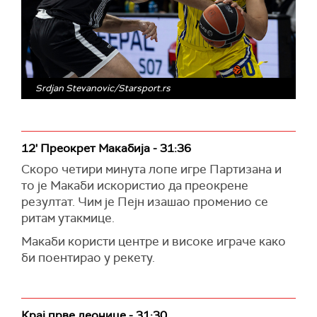
Srdjan Stevanovic/Starsport.rs
12' Преокрет Макабија - 31:36
Скоро четири минута лопе игре Партизана и
то је Макаби искористио да преокрене
резултат. Чим је Пејн изашао променио се
ритам утакмице.
Макаби користи центре и високе играче како
би поентирао у рекету.
Крај прве деонице - 31:30