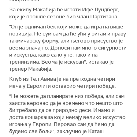
За екипу Макабија ће играти Ифе Лундберг,
који је прошле сезоне био члан Партизана.
"Он је одличан бек који може да игра на више
позиција. Не сумњам да ће ући у ритам и праву
такмичарску форму, али његово присуство је
веома значајно. Доноси нам много сигурности
и искуства, како са клупе, тако и на
тренинзима. Веома је искусан", истакао је
тренер Макабија.
Клуб из Тел Авива је на претходна четири
меча у Евролиги остварио четири победе.
"Не можете да планирате низ победа, али сам
заиста веровао да је временом то нешто што
би требало да се природно деси. Имамо и
доста кошаркаша који немају велико искуство
играња у Европи. Веровао сам да ћемо да
будемо све бољи", закључио је Каташ.