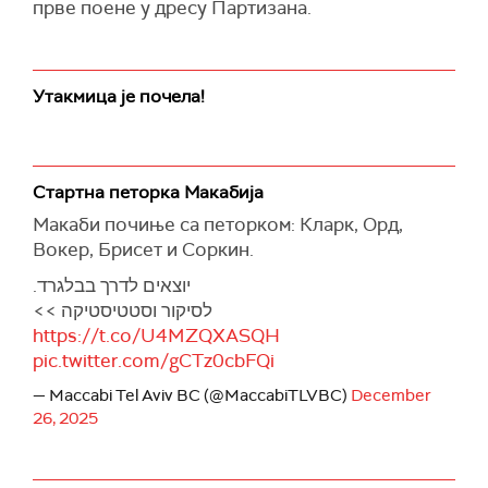
прве поене у дресу Партизана.
Утакмица је почела!
Стартна петорка Макабија
Макаби почиње са петорком: Кларк, Орд,
Вокер, Брисет и Соркин.
יוצאים לדרך בבלגרד.
לסיקור וסטטיסטיקה >>
https://t.co/U4MZQXASQH
pic.twitter.com/gCTz0cbFQi
— Maccabi Tel Aviv BC (@MaccabiTLVBC)
December
26, 2025