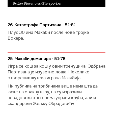
Srdjan Stevanovic/Starsport.rs
26' Катастрофа Партизана - 51:81
Плус 30 има Макаби после нове тројке
Вокера.
25' Макаби доминира - 51:78
Игра се кош за кош у овим тренуцима. Одбрана
Партизана је изузетно лоша. Неколико
отворених шутева играча Макабија.
Ни публика на трибинама више нема шта да
каже на овакву игру, па су изразили
незадовољство према управи клуба, али и
скандирали Жељку Обрадовићу.