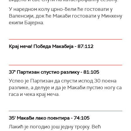
У наредном колу црно-бели ће гостовати у
Валенсији, док ће Макаби гостовати у Минхену
екипи Бајерна.
Крај меча! Победа Макабија - 87:112
37' Партизан спустио разлику - 81:105
Успео је Партизан да спусти испод 30 поена
разлике, а делује и да је Макаби пустио ногу са
гаса и чека крај меча.
35' Макаби лако поентира - 74:105
Лакић је погодио још једну тројку. Већ