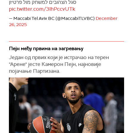
סגל הצהובים למשחק מול פרטיזן
pic.twitter.com/3IhPccvUTk
— Maccabi Tel Aviv BC (@MaccabiTLVBC)
December
26, 2025
Пејн међу првима на загревању
Један од првих који је истрачао на терен
"Арене" јесте Камерон Пејн, најновије
појачање Партизана.