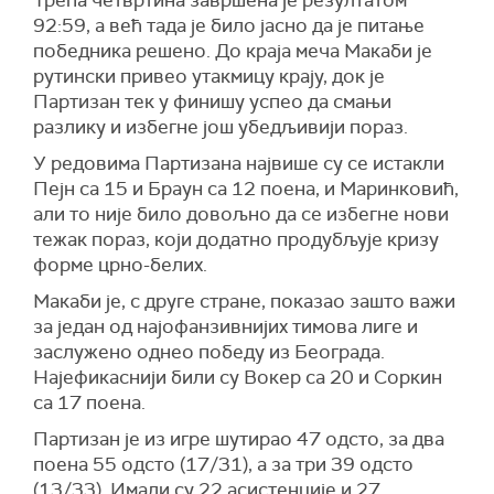
Трећа четвртина завршена је резултатом
92:59, а већ тада је било јасно да је питање
победника решено. До краја меча Макаби је
рутински привео утакмицу крају, док је
Партизан тек у финишу успео да смањи
разлику и избегне још убедљивији пораз.
У редовима Партизана највише су се истакли
Пејн са 15 и Браун са 12 поена, и Маринковић,
али то није било довољно да се избегне нови
тежак пораз, који додатно продубљује кризу
форме црно-белих.
Макаби је, с друге стране, показао зашто важи
за један од најофанзивнијих тимова лиге и
заслужено однео победу из Београда.
Најефикаснији били су Вокер са 20 и Соркин
са 17 поена.
Партизан је из игре шутирао 47 одсто, за два
поена 55 одсто (17/31), а за три 39 одсто
(13/33). Имали су 22 асистенције и 27