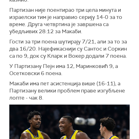
Партизан није поентирао три цела минута и
израелски тим је направио серију 14-0 за то
време. Друга четвртина је завршена са
убедљивих 28:12 за Макаби.
Гости за три поена шутирају 7/21, али за то за
два 16/20. Најефикаснији су Сантос и Соркин
са по 9, док су Кларк и Вокер додали 7 поена.
У Партизану Пејн има 12, Маринковић 9, а
Осетковски 6 поена.
Макаби има пет асистенција више (16-11), а
Партизану велики проблем праве изгубљене
лопте - чак 8.