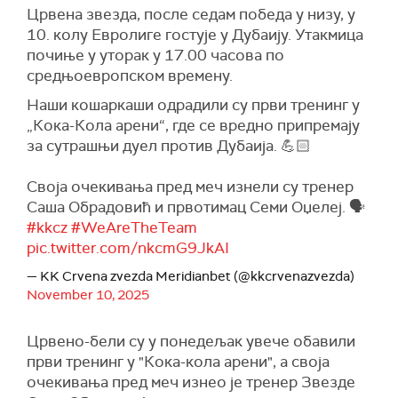
Црвена звезда, после седам победа у низу, у
10. колу Евролиге гостује у Дубаију. Утакмица
почиње у уторак у 17.00 часова по
средњоевропском времену.
Наши кошаркаши одрадили су први тренинг у
„Кока-Кола арени“, где се вредно припремају
за сутрашњи дуел против Дубаија. 💪🏻
Своја очекивања пред меч изнели су тренер
Саша Обрадовић и првотимац Семи Оџелеј. 🗣️
#kkcz
#WeAreTheTeam
pic.twitter.com/nkcmG9JkAI
— KK Crvena zvezda Meridianbet (@kkcrvenazvezda)
November 10, 2025
Црвено-бели су у понедељак увече обавили
први тренинг у "Кока-кола арени", а своја
очекивања пред меч изнео је тренер Звезде