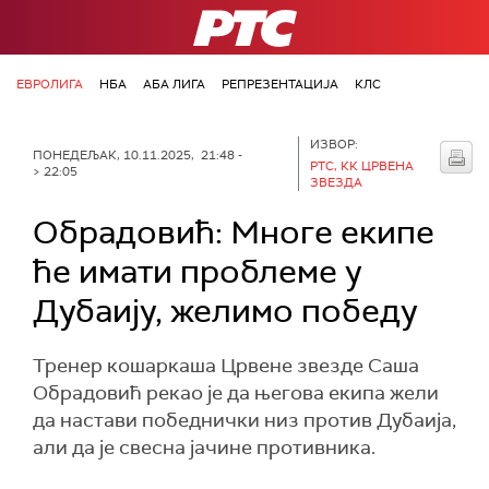
РТС
ЕВРОЛИГА
НБА
АБА ЛИГА
РЕПРЕЗЕНТАЦИЈА
КЛС
ИЗВОР:
ПОНЕДЕЉАК, 10.11.2025, 21:48 -
РТС, КК ЦРВЕНА
> 22:05
ЗВЕЗДА
Обрадовић: Многе екипе
ће имати проблеме у
Дубаију, желимо победу
Тренер кошаркаша Црвене звезде Саша
Обрадовић рекао је да његова екипа жели
да настави победнички низ против Дубаија,
али да је свесна јачине противника.