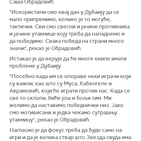
Саша Обрадовић.
"Искористили смо овај дан у Дубаију да се
мало припремимо, колико је то могуће,
тактички. Сви смо свесни и јачине противника
и јачине утакмице коју треба да нападнемо и
да победимо. Свака победа на страни много
значи", рекао је Обрадовић.
Истакао је да верује да ће многе екипе имати
проблеме у Дубаију.
"Посебно када им се опораве неки играчи који
су важни, као што су Муса, Кабенгеле и
Аврамовић, који ће играти против нас. Када се
све то склопи, биће још и бољи тим. Ми
желимо да наставимо победнички низ. Јако
смо мотивисани и једва чекамо сутрашњу
утакмицу", рекао је Обрадовић.
Нагласио је да фокус треба да буде само на
игри и да је велика ствар што Звезда свуда има