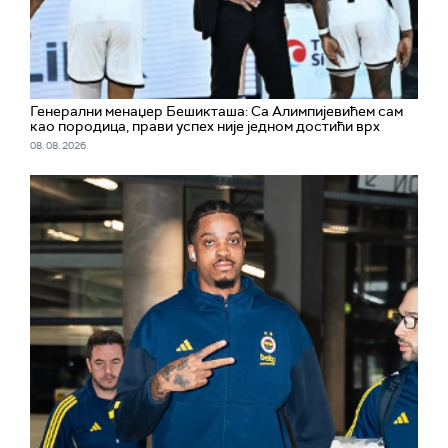
Генерални менаџер Бешикташа: Са Алимпијевићем сам
као породица, прави успех није једном достићи врх
08. 08. 2026.