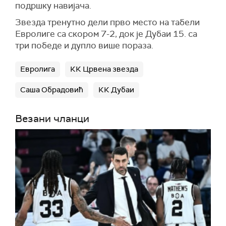
подршку навијача.
Звезда тренутно дели прво место на табели
Евролиге са скором 7-2, док је Дубаи 15. са
три победе и дупло више пораза.
Евролига
КК Црвена звезда
Саша Обрадовић
КК Дубаи
Везани чланци