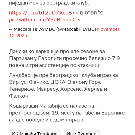
ниједан меч за београдски клуб.
https://t.co/bT2oD7AcdB
כל הפרטים >>
pic.twitter.com/Y3dBPeqnO3
— Maccabi Tel Aviv BC (@MaccabiTLVBC)
November
10, 2025
Дански кошаркаш је прошле сезоне за
Партизан у Евролиги просечно бележио 7,9
поена и три асистенције по утакмици.
Лундберг је пре београдског клуба играо за
Виртус, Феникс, ЦСКА, Зјелону Гору,
Тенерифе, Манресу, Хорсенс, Херлев и
Фалкон.
Кошаркаши Макабија се налазе на
претпоследњем, 19. месту на табели Евролиге
са две победе и седам пораза.
КК Макаби Тел Авив
Ифе Лундберг