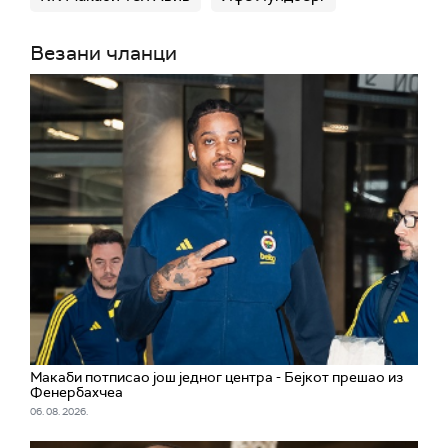
Везани чланци
Макаби потписао још једног центра - Бејкот прешао из
Фенербахчеа
06. 08. 2026.