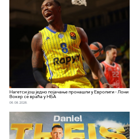
Нагетси још једно појачање пронашли у Евролиги - Лони
Вокер се враћа у НБА
06. 08. 2026.