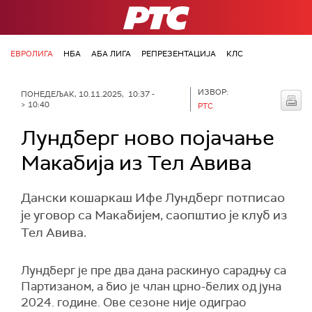
РТС
ЕВРОЛИГА
НБА
АБА ЛИГА
РЕПРЕЗЕНТАЦИЈА
КЛС
ИЗВОР:
ПОНЕДЕЉАК, 10.11.2025, 10:37 -
> 10:40
РТС
Лундберг ново појачање
Макабија из Тел Авива
Дански кошаркаш Ифе Лундберг потписао
је уговор са Макабијем, саопштио је клуб из
Тел Авива.
Лундберг је пре два дана раскинуо сарадњу са
Партизаном, а био је члан црно-белих од јуна
2024. године. Ове сезоне није одиграо