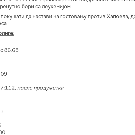
 тренутно бори са леукемијом.
покушати да настави на гостовању против Хапоела, до
са.
олиге:
с 86:68
109
07:112,
после продужетка
0
5
30