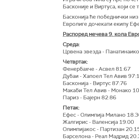
Басконије и Виртуса, који се
Басконија ће победнички низ 
Евролиге дочекати екипу Ефе
Распоред мечева 9. кола Евр
Среда:
Црвена звезда - Панатинаико
Четвртак:
Фенербахче - Асвел 81:67
Дубаи - Хапоел Тел Авив 97:
Басконија - Виртус 87:76
Макаби Тел Авив - Монако 1
Париз - Бајерн 82:86
Петак:
Ефес - Олимпија Милано 18.3
Жалгирис - Валенсија 19.00
Олимпијакос - Партизан 20.1
Барселона - Реал Мадрид 20.