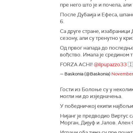
пре него што је и почела, ал
После Дубаија и Ефеса, шпанс
6.
Са друге стране, изабраници
сезону, али су тренутно у криз
Од првог напада до последње
вођство. Имала је средином т
FORZA ACHI!
@ilpupazzo33
🇮
— Baskonia (@Baskonia)
November 
Гости из Болоње су у неколи
могли ни до изједначења.
У победничкој екипи најбољи 
Нијанг је предводио Виртус с
Морган, Дијуф и Јалов. Ален 
Играчи оба тима су пре поче