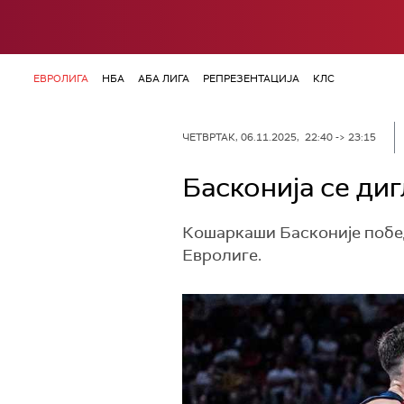
ЕВРОЛИГА
НБА
АБА ЛИГА
РЕПРЕЗЕНТАЦИЈА
КЛС
ЧЕТВРТАК, 06.11.2025, 22:40 -> 23:15
Басконија се диг
Кошаркаши Басконије побед
Евролиге.