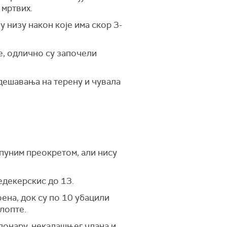
 мртвих.
у низу након које има скор 3-
е, одлично су започели
 дешавања на терену и чувала
тпуним преокретом, али нису
Седекерскис до 13.
оена, док су по 10 убацили
 лопте.
лонару, некадашњег члана и