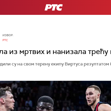
РТС
ИЗВОР:
РТС
ла из мртвих и нанизала трећу
или су на свом терену екипу Виртуса резултатом 8