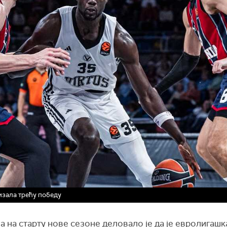
низала трећу победу
 на старту нове сезоне деловало је да је евролигашк