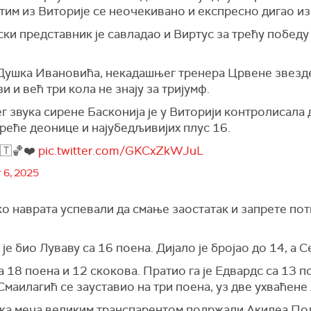
и тим из Виторије се неочекивано и експресно дигао из
ки представник је савладао и Виртус за трећу победу 
 Душка Ивановића, некадашњег тренера Црвене звезд
и и већ три кола не знају за тријумф.
г звука сирене Басконија је у Виторији контролисала
реће деонице и најубедљивијих плус 16.
🇹🏀❤️
pic.twitter.com/GKCxZkWJuL
6, 2025
ко наврата успевали да смање заостатак и запрете по
је био Луваву са 16 поена. Дијало је бројао до 14, а 
а 18 поена и 12 скокова. Пратио га је Едвардс са 13 п
Смаилагић се зауставио на три поена, уз две ухваћене
тка меча великим транспарентом подржали Акилеа По