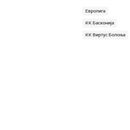
Евролига
КК Басконија
КК Виртус Болоња