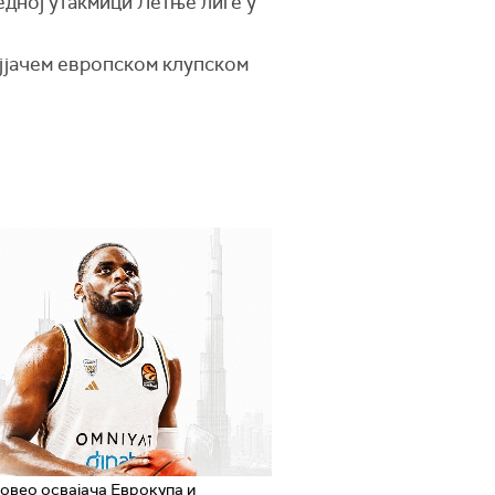
едној утакмици Летње лиге у
најјачем европском клупском
овео освајача Еврокупа и