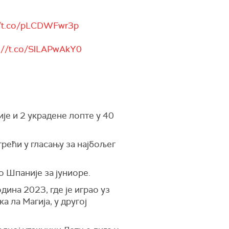
//t.co/pLCDWFwr3p
s://t.co/SlLAPwAkY0
је и 2 украдене лопте у 40
трећи у гласању за најбољег
о Шпаније за јуниоре.
ина 2023, где је играо уз
а ла Магија, у другој