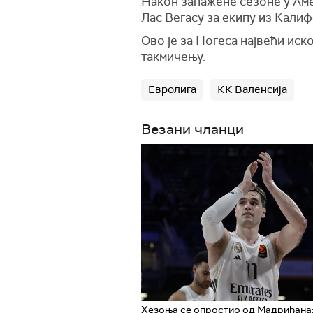
Након запажене сезоне у Амер
Лас Вегасу за екипу из Кали
Ово је за Ногеса највећи иск
такмичењу.
Евролига
КК Валенсија
Везани чланци
Хезоња се опростио од Мадриђана: