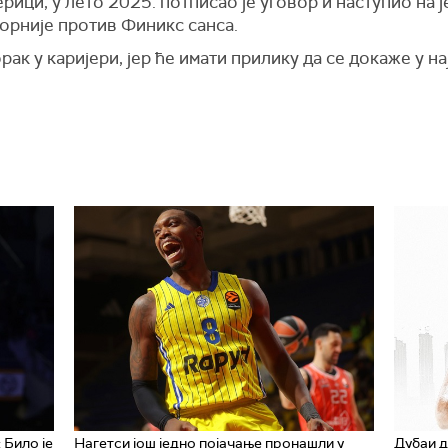
ици, у лето 2025. потписао је уговор и наступио на ј
форније против Финикс санса.
орак у каријери, јер ће имати прилику да се докаже у 
 Било је
Нагетси још једно појачање пронашли у
Дубаи д