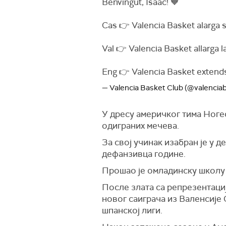
Benvingut, Isaac! 🧡
Cas 👉 Valencia Basket alarga s
Val 👉 Valencia Basket allarga l
Eng 👉 Valencia Basket extend
— Valencia Basket Club (@valencia
У дресу америчког тима Ногес
одиграних мечева.
За свој учинак изабран је у д
дефанзивца године.
Прошао је омладинску школу Х
После злата са репрезентациј
новог саиграча из Валенсије С
шпанској лиги.