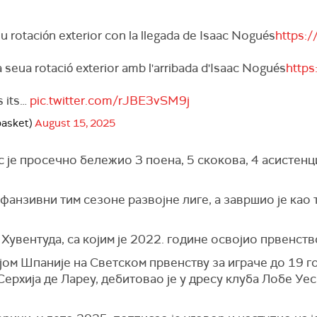
u rotación exterior con la llegada de Isaac Nogués
https:
a seua rotació exterior amb l'arribada d'Isaac Nogués
http
s its…
pic.twitter.com/rJBE3vSM9j
basket)
August 15, 2025
 је просечно бележио 3 поена, 5 скокова, 4 асистенци
ефанзивни тим сезоне развојне лиге, а завршио је као 
увентуда, са којим је 2022. године освојио првенств
ом Шпаније на Светском првенству за играче до 19 год
ерхија де Лареу, дебитовао је у дресу клуба Лобе Уеск