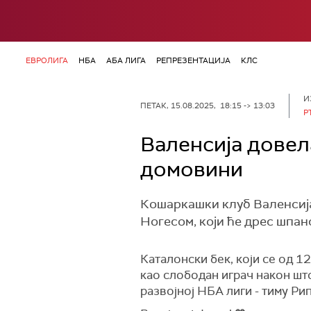
ЕВРОЛИГА
НБА
АБА ЛИГА
РЕПРЕЗЕНТАЦИЈА
КЛС
И
ПЕТАК, 15.08.2025, 18:15 -> 13:03
Р
Валенсија довел
домовини
Кошаркашки клуб Валенсиј
Ногесом, који ће дрес шпанс
Каталонски бек, који се од 1
као слободан играч након што
развојној НБА лиги - тиму Рип