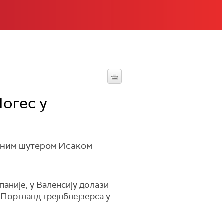
Ногес у
вним шутером Исаком
паније, у Валенсију долази
 Портланд трејлблејзерса у