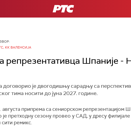
РТС
ЗВОР:
ТС, КК ВАЛЕНСИЈА
а репрезентативца Шпаније - 
а договорио је двогодишњу сарадњу са перспекти
ког тима носити до јуна 2027. године.
2. августа припрема са сениорском репрезентацијом Ш
 је претходну сезону провео у САД, у дресу филијале
 сити ремикс.