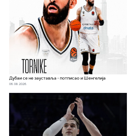
Дубаи се не зауставља - потписао и Шенгелија
06. 08. 2026.