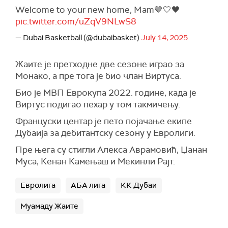
Welcome to your new home, Mam🤎🤍🖤
pic.twitter.com/uZqV9NLwS8
— Dubai Basketball (@dubaibasket)
July 14, 2025
Жаите је претходне две сезоне играо за
Монако, а пре тога је био члан Виртуса.
Био је МВП Еврокупа 2022. године, када је
Виртус подигао пехар у том такмичењу.
Француски центар је пето појачање екипе
Дубаија за дебитантску сезону у Евролиги.
Пре њега су стигли Алекса Аврамовић, Џанан
Муса, Кенан Камењаш и Мекинли Рајт.
Евролига
АБА лига
КК Дубаи
Муамаду Жаите