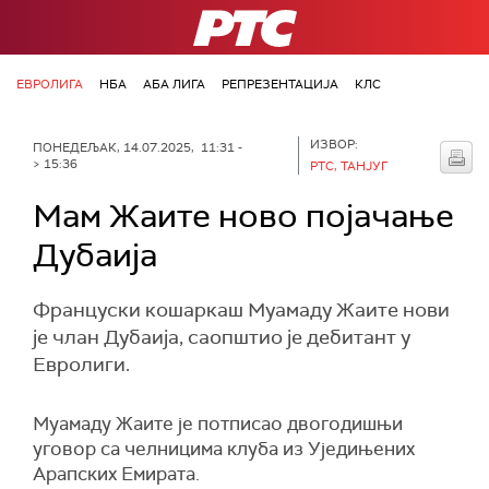
РТС
ЕВРОЛИГА
НБА
АБА ЛИГА
РЕПРЕЗЕНТАЦИЈА
КЛС
ИЗВОР:
ПОНЕДЕЉАК, 14.07.2025, 11:31 -
> 15:36
РТС, ТАНЈУГ
Мам Жаите ново појачање
Дубаија
Француски кошаркаш Муамаду Жаите нови
је члан Дубаија, саопштио је дебитант у
Евролиги.
Муамаду Жаите jе потписао двогодишњи
уговор са челницима клуба из Уједињених
Арапских Емирата.