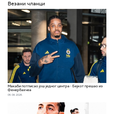
Везани чланци
Макаби потписао још једног центра - Бејкот прешао из
Фенербахчеа
06. 08. 2026.