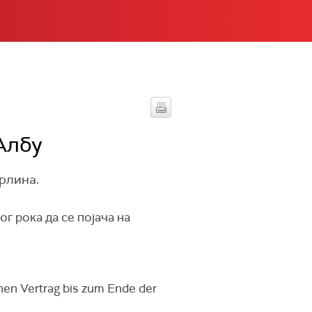
Албу
рлина.
г рока да се појача на
inen Vertrag bis zum Ende der