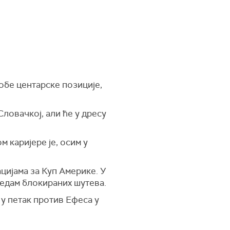
обе центарске позиције,
Словачкој, али ће у дресу
 каријере је, осим у
цијама за Куп Америке. У
седам блокираних шутева.
 у петак против Ефеса у