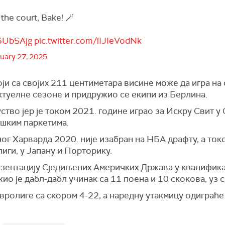
 the court, Bake! 🪄
M6UbSAjg
pic.twitter.com/iIJIeVodNk
uary 27, 2025
ји са својих 211 центиметара висине може да игра на 
актуелне сезоне и придружио се екипи из Берлина.
ство јер је током 2021. године играо за Искру Свит у 
ашким паркетима.
 Харварда 2020. није изабран на НБА драфту, а током
лиги, у Јапану и Порторику.
езентацију Сједињених Америчких Држава у квалифика
о је дабл-дабл учинак са 11 поена и 10 скокова, уз 
вролиге са скором 4-22, а наредну утакмицу одиграће