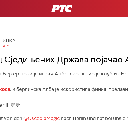
РТС
ИЗВОР:
РТС
ц Сједињених Држава појачао 
ејкер нови је играч Албе, саопштио је клуб из Бе
коса
, и берлинска Алба је искористила финиш прелазно
.
 II! 💛💙
lt von den
@OsceolaMagic
nach Berlin und hat bei uns e