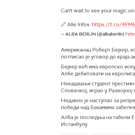
Can't wait to see your magic on
🔗 Alle Infos:
https://t.co/4F
— ALBA BERLIN (@albaberlin)
Febr
Американац Роберт Бејкер, ко
потписао је уговор до краја 
Бејкер већ има европско иску
Албе дебитовати на евролиг
Некадашњи студент престижног
Словачкој, играо у Развојној 
Недавно је наступао за репр
победи над Бахамима забележи
Алба је последња на табели Е
Истанбулу.