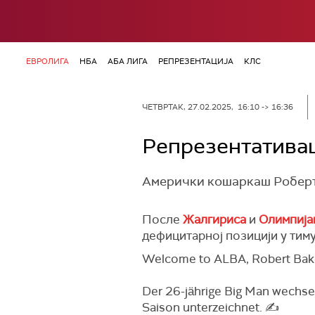
ЕВРОЛИГА
НБА
АБА ЛИГА
РЕПРЕЗЕНТАЦИЈА
КЛС
ЧЕТВРТАК, 27.02.2025, 16:10 -> 16:36
Репрезентатива
Амерички кошаркаш Роберт Б
После
Жалгириса
и
Олимпија
дефицитарној позицији у тиму
Welcome to ALBA, Robert Baker
Der 26-jährige Big Man wechse
Saison unterzeichnet. ✍️