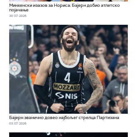
Минхенски изазов за Нориса: Бајерн добио атлетско
појачање
30. 07. 2026.
Бајерн званично довео најбољег стрелца Партизана
03. 07. 2026.