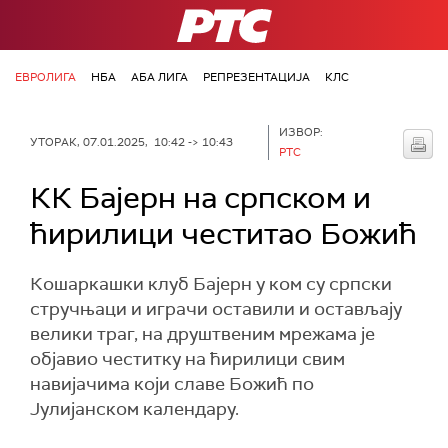
РТС
ЕВРОЛИГА
НБА
АБА ЛИГА
РЕПРЕЗЕНТАЦИЈА
КЛС
ИЗВОР:
УТОРАК, 07.01.2025, 10:42 -> 10:43
РТС
КК Бајерн на српском и
ћирилици честитао Божић
Кошаркашки клуб Бајерн у ком су српски
стручњаци и играчи оставили и остављају
велики траг, на друштвеним мрежама је
објавио честитку на ћирилици свим
навијачима који славе Божић по
Јулијанском календару.