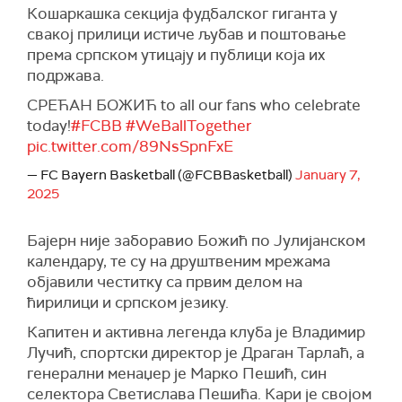
Кошаркашка секција фудбалског гиганта у
свакој прилици истиче љубав и поштовање
према српском утицају и публици која их
подржава.
СРЕЋАН БОЖИЋ to all our fans who celebrate
today!
#FCBB
#WeBallTogether
pic.twitter.com/89NsSpnFxE
— FC Bayern Basketball (@FCBBasketball)
January 7,
2025
Бајерн није заборавио Божић по Јулијанском
календару, те су на друштвеним мрежама
објавили честитку са првим делом на
ћирилици и српском језику.
Капитен и активна легенда клуба је Владимир
Лучић, спортски директор је Драган Тарлаћ, а
генерални менаџер је Марко Пешић, син
селектора Светислава Пешића. Кари је својом