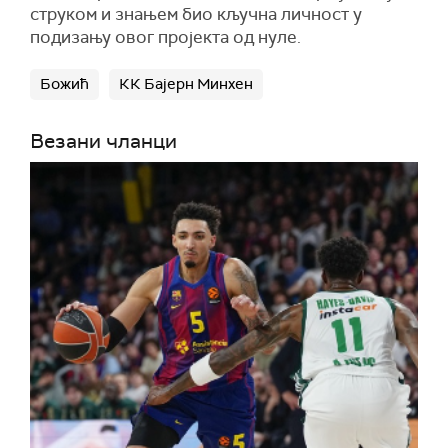
струком и знањем био кључна личност у
подизању овог пројекта од нуле.
Божић
КК Бајерн Минхен
Везани чланци