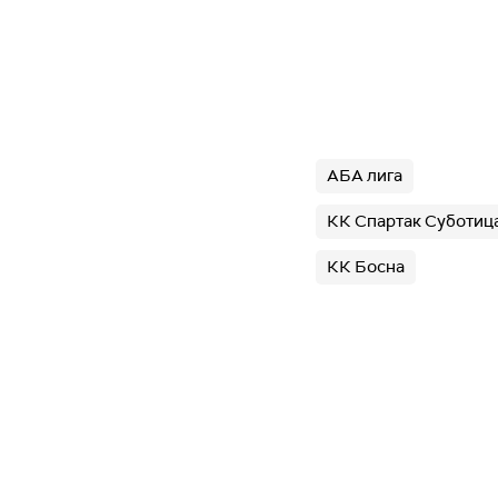
АБА лига
КК Спартак Суботиц
КК Босна