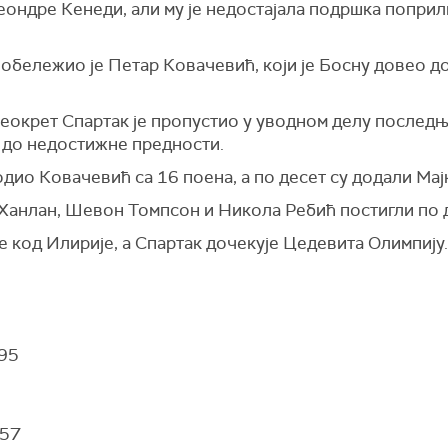
Кеондре Кенеди, али му је недостајала подршка попр
обележио је Петар Ковачевић, који је Босну довео д
еокрет Спартак је пропустио у уводном делу последње
а до недостижне предности.
дио Ковачевић са 16 поена, а по десет су додали Мајк
е Ханлан, Шевон Томпсон и Никола Ребић постигли по 
е код Илирије, а Спартак дочекује Цедевита Олимпију.
:95
:57