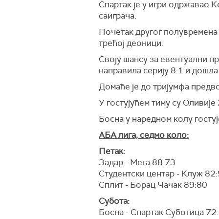
Спартак је у игри одржавао 
саиграча.
Почетак другог полувремена 
трећој деоници.
Своју шансу за евентуални пр
направила серију 8:1 и дошл
Домаће је до тријумфа предво
У гостујућем тиму су Оливиј
Босна у наредном колу гостуј
АБА лига, седмо коло:
Петак:
Задар - Мега 88:73
Студентски центар - Клуж 82
Сплит - Борац Чачак 89:80
Субота:
Босна - Спартак Суботица 72