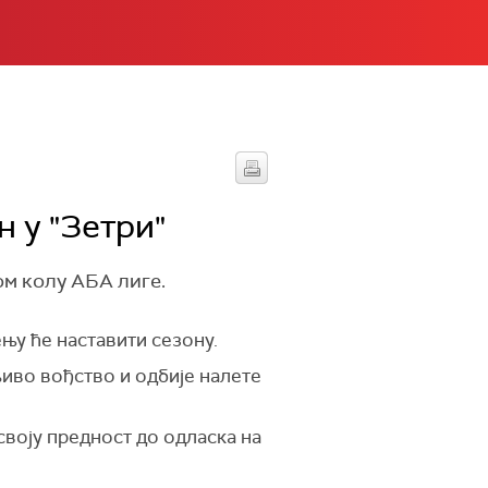
 у "Зетри"
м колу АБА лиге.
њу ће наставити сезону.
љиво вођство и одбије налете
 своју предност до одласка на