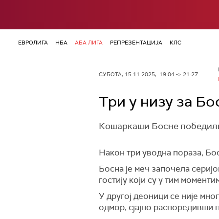
ЕВРОЛИГА
НБА
АБА ЛИГА
РЕПРЕЗЕНТАЦИЈА
КЛС
СУБОТА, 15.11.2025, 19:04 -> 21:27
Три у низу за Б
Кошаркаши Босне победили 
Након три уводна пораза, Бос
Босна је меч започела серијо
гостију који су у тим моменти
У другој деоници се није мно
одмор, сјајно распоредивши 