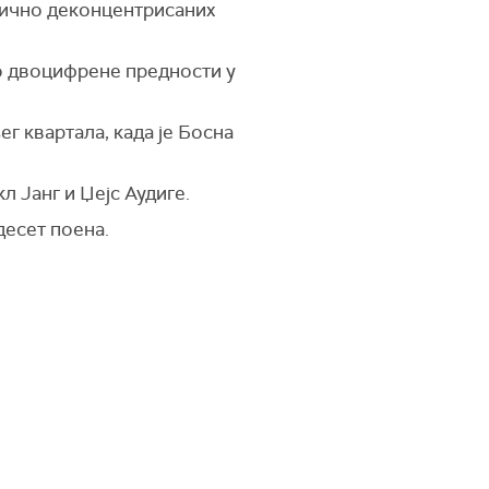
илично деконцентрисаних
о двоцифрене предности у
г квартала, када је Босна
л Јанг и Џејс Аудиге.
десет поена.