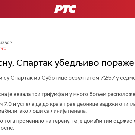
РТС
ИЗВОР:
РТС
осну, Спартак убедљиво поражен
су Спартак из Суботице резултатом 72:57 у седмо
на је везала три тријумфа и у много бољем расположе
м 7:0 и успела да до краја прве деонице задржи опип
ма били јако лоши са линије пенала.
го тога променило на терену, те је домаћи тим одржао
поене.