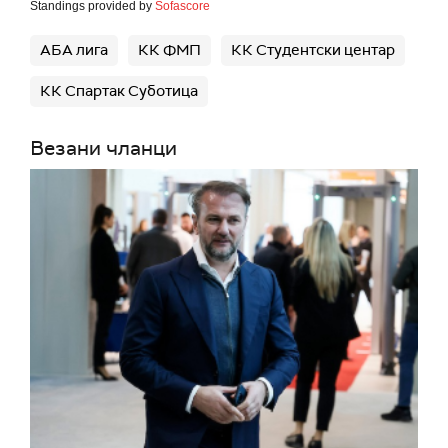
Standings provided by
Sofascore
АБА лига
КК ФМП
КК Студентски центар
КК Спартак Суботица
Везани чланци