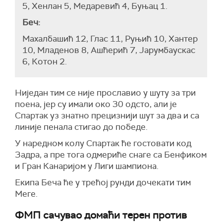
5, Хенлан 5, Медаревић 4, Буњац 1.
Беч:
Махалбашић 12, Глас 11, Руњић 10, Хантер
10, Младенов 8, Ашћерић 7, Јарумбаускас
6, Котон 2.
Ниједан тим се није прославио у шуту за три
поена, јер су имали око 30 одсто, али је
Спартак уз знатно прецизнији шут за два и са
линије пенала стигао до победе.
У наредном колу Спартак ће гостовати код
Задра, а пре тога одмериће снаге са Бенфиком
и Гран Канаријом у Лиги шампиона.
Екипа Беча ће у трећој рунди дочекати тим
Меге.
ФМП сачувао домаћи терен против