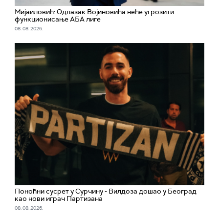
Мијаиловић: Одлазак Војиновића неће угрозити
функционисање АБА лиге
08. 08. 2026.
Поноћни сусрет у Сурчину - Вилдоза дошао у Београд
као нови играч Партизана
08. 08. 2026.