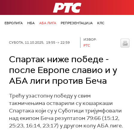
РТС
ЕВРОЛИГА
НБА
АБА ЛИГА
РЕПРЕЗЕНТАЦИЈА
КЛС
ИЗВОР:
СУБОТА, 11.10.2025, 19:55 -> 22:59
РТС
Спартак ниже победе -
после Европе славио и у
АБА лиги против Беча
Трећу узастопну победу у свим
такмичењима остварили су кошаркаши
Спартака који су у Суботици тријумфовали
над екипом Беча резултатом 79:66 (15:12,
25:23, 16:14, 23:17) у другом колу АБА лиге.