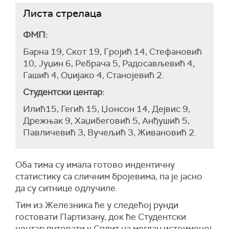
Листа стрелаца
ФМП:
Барна 19, Скот 19, Гројић 14, Стефановић
10, Јуџин 6, Ребрача 5, Радосављевић 4,
Гашић 4, Оџијако 4, Станојевић 2.
Студентски центар:
Илић15, Гегић 15, Џонсон 14, Дејвис 9,
Дрежњак 9, Хаџибеговић 5, Анђушић 5,
Павличевић 3, Вучељић 3, Живановић 2.
Оба тима су имала готово индентичну
статистику са сличним бројевима, па је јасно
да су ситнице одлучиле.
Тим из Железника ће у следећој рунди
гостовати Партизану, док ће Студентски
центар путовати у Сплит на мегдан истоименој