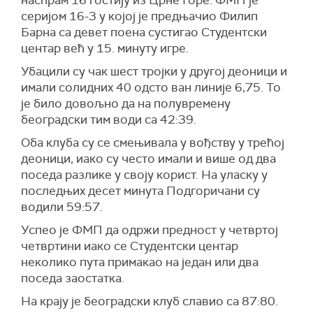
наспрам 16 гостију из Црне Горе. ФМП је
серијом 16-3 у којој је предњачио Филип
Барна са девет поена сустигао Студентски
центар већ у 15. минуту игре.
Убацили су чак шест тројки у другој деоници и
имали солидних 40 одсто ван линије 6,75. То
је било довољно да на полувремену
београдски тим води са 42:39.
Оба клуба су се смењивала у вођству у трећој
деоници, иако су често имали и више од два
поседа разлике у своју корист. На уласку у
последњих десет минута Подгоричани су
водили 59:57.
Успео је ФМП да одржи предност у четвртој
четвртини иако се Студентски центар
неколико пута примакао на један или два
поседа заостатка.
На крају је београдски клуб славио са 87:80.