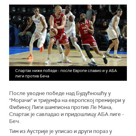
Спартак ниже победе - после Европе славио и у АБА
лиги против Беча
После уводне победе над Будућношћу у
"Морачи" и тријумфа на европској премијери у
Фибиној Лиги шампиона против Ле Мана,
Спартак је савладао и придошлицу АБА лиге -
Беч.
Тим из Аустрије је уписао и други пораз у