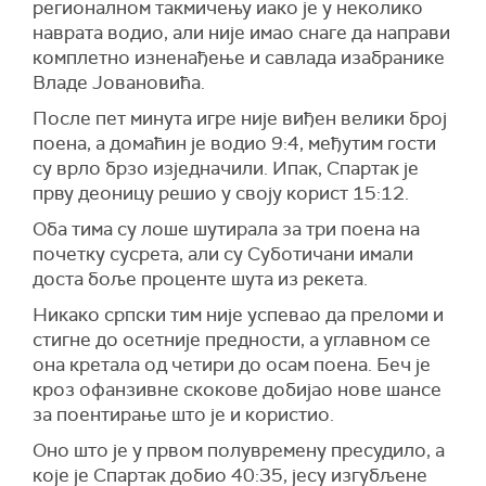
регионалном такмичењу иако је у неколико
наврата водио, али није имао снаге да направи
комплетно изненађење и савлада изабранике
Владе Јовановића.
После пет минута игре није виђен велики број
поена, а домаћин је водио 9:4, међутим гости
су врло брзо изједначили. Ипак, Спартак је
прву деоницу решио у своју корист 15:12.
Оба тима су лоше шутирала за три поена на
почетку сусрета, али су Суботичани имали
доста боље проценте шута из рекета.
Никако српски тим није успевао да преломи и
стигне до осетније предности, а углавном се
она кретала од четири до осам поена. Беч је
кроз офанзивне скокове добијао нове шансе
за поентирање што је и користио.
Оно што је у првом полувремену пресудило, а
које је Спартак добио 40:35, јесу изгубљене