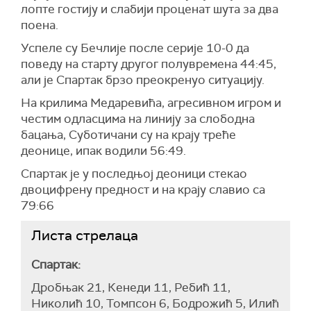
лопте гостију и слабији проценат шута за два
поена.
Успеле су Бечлије после серије 10-0 да
поведу на старту другог полувремена 44:45,
али је Спартак брзо преокренуо ситуацију.
На крилима Медаревића, агресивном игром и
честим одласцима на линију за слободна
бацања, Суботичани су на крају треће
деонице, ипак водили 56:49.
Спартак је у последњој деоници стекао
двоцифрену предност и на крају славио са
79:66
Листа стрелаца
Спартак:
Дробњак 21, Кенеди 11, Ребић 11,
Николић 10, Томпсон 6, Бодрожић 5, Илић