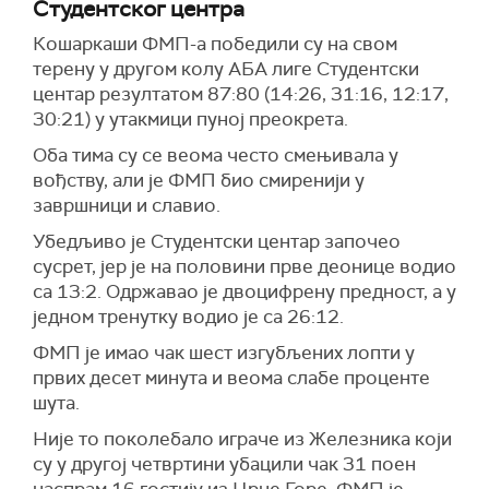
Студентског центра
Кошаркаши ФМП-а победили су на свом
терену у другом колу АБА лиге Студентски
центар резултатом 87:80 (14:26, 31:16, 12:17,
30:21) у утакмици пуној преокрета.
Оба тима су се веома често смењивала у
вођству, али је ФМП био смиренији у
завршници и славио.
Убедљиво је Студентски центар започео
сусрет, јер је на половини прве деонице водио
са 13:2. Одржавао је двоцифрену предност, а у
једном тренутку водио је са 26:12.
ФМП је имао чак шест изгубљених лопти у
првих десет минута и веома слабе проценте
шута.
Није то поколебало играче из Железника који
су у другој четвртини убацили чак 31 поен