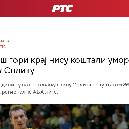
РТС
ИЗВОР:
РТС
ош гори крај нису коштали умо
у Сплиту
ли су на гостовању екипу Сплита резултатом 86:81
 А регионалне АБА лиге.