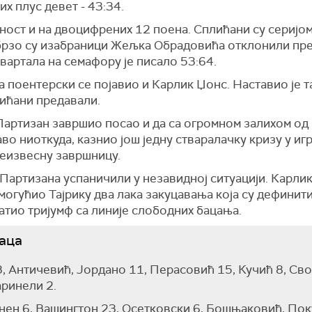
их плус девет - 43:34.
ост и на двоцифрених 12 поена. Сплићани су серијом 
 брзо су изабраници Жељка Обрадовића отклонили пр
вартала на семафору је писало 53:64.
поентерски се појавио и Карлик Џонс. Наставио је та
лићани предавали.
 Партизан завршио посао и да са огромном залихом од
аво ниоткуда, казнио још једну стваралачку кризу у и
 неизвесну завршницу.
 Партизана успаничили у незавидној ситуацији. Карли
могућио Тајрику два лака закуцавања која су дефинит
чатио тријумф са линије слободних бацања.
аца
, Античевић, Јордано 11, Перасовић 15, Кучић 8, Сво
аринели 2.
нен 6, Вашингтон 23, Осетковски 6, Бошњаковић, Пок