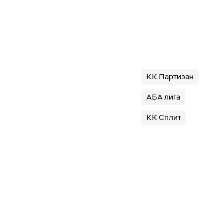
КК Партизан
АБА лига
КК Сплит