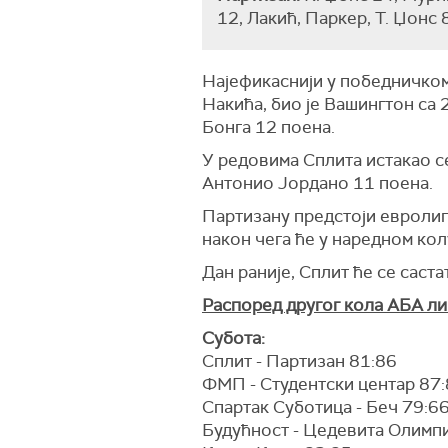
12, Лакић, Паркер, Т. Џонс 8
Најефикаснији у победничком
Накића, био је Вашингтон са 2
Бонга 12 поена.
У редовима Сплита истакао се
Антонио Јордано 11 поена.
Партизану предстоји евролига
након чега ће у наредном ко
Дан раније, Сплит ће се саст
Распоред другог кола АБА ли
Субота:
Сплит - Партизан 81:86
ФМП - Студентски центар 87
Спартак Суботица - Беч 79:6
Будућност - Цедевита Олимпи