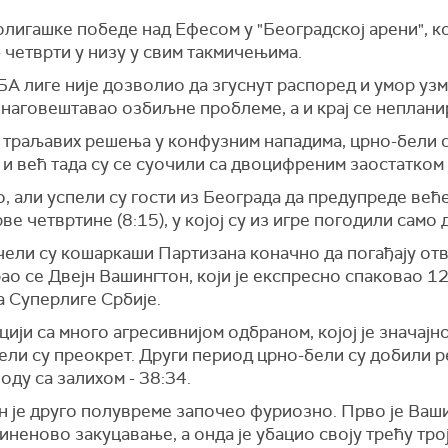
олигашке победе над Ефесом у "Београдској арени", 
 четврти у низу у свим такмичењима.
 лиге није дозволио да згуснут распоред и умор узму
 наговештавао озбиљне проблеме, а и крај се неплан
 траљавих решења у конфузним нападима, црно-бели с
 и већ тада су се суочили са двоцифреним заостатком -
о, али успели су гости из Београда да предупреде ве
е четвртине (8:15), у којој су из игре погодили само 
ели су кошаркаши Партизана коначно да погађају от
ао се Двејн Вашингтон, који је експресно спаковао 12
а Суперлиге Србије.
цији са много агресивнијом одбраном, којој је знача
ли су преокрет. Други период црно-бели су добили ре
ду са залихом - 38:34.
ан је друго полувреме започео фуриозно. Прво је Ваш
иненово закуцавање, а онда је убацио своју трећу тро