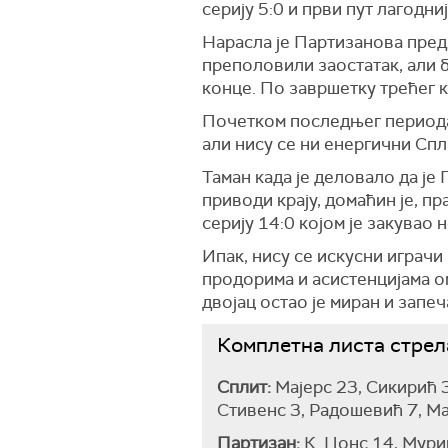
серију 5:0 и први пут лагодниј
Нарасла је Партизанова предн
преполовили заостатак, али
конце. По завршетку трећег к
Почетком последњег периода 
али нису се ни енергични Сп
Таман када је деловало да је
приводи крају, домаћин је, пр
серију 14:0 којом је закувао
Ипак, нису се искусни играчи
продорима и асистенцијама о
двојац остао је миран и запе
Комплетна листа стрел
Сплит:
Мајерс 23, Сикирић 3
Стивенс 3, Радошевић 7, М
Партизан:
К. Џонс 14, Мури