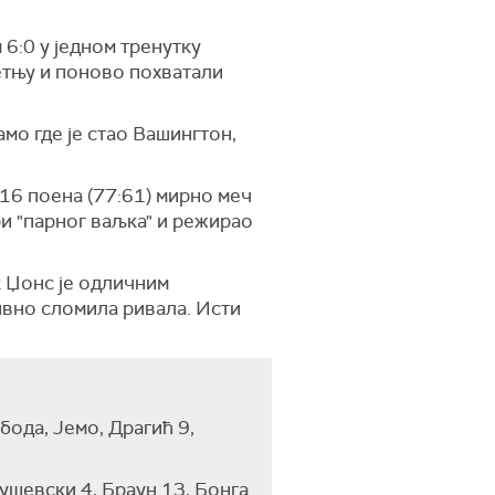
6:0 у једном тренутку
етњу и поново похватали
мо где је стао Вашингтон,
 16 поена (77:61) мирно меч
гри "парног ваљка" и режирао
к Џонс је одличним
ивно сломила ривала. Исти
бода, Јемо, Драгић 9,
ушевски 4, Браун 13, Бонга