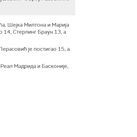
ћа, Шејка Милтона и Марија
о 14, Стерлинг Браун 13, а
Перасовић је постигао 15, а
 Реал Мадрида и Басконије,