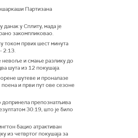
кошаркаши Партизана
 данак у Сплиту, мада је
ирано закомпликовао.
у током првих шест минута
 2:13.
ће невоље и смање разлику до
два шута из 12 покушаја.
ворене шутеве и проналазе
 поена и први пут ове сезоне
јно допринела препознатљива
зултатом 30:19, што је било
ингтон бацио атрактиван
јку из четвртог покушаја за