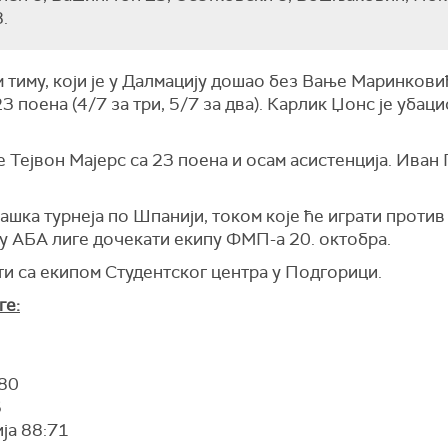
.
 тиму, који је у Далмацију дошао без Вање Маринкови
3 поена (4/7 за три, 5/7 за два). Карлик Џонс је убаци
 Тејвон Мајерс са 23 поена и осам асистенција. Иван 
шка турнеја по Шпанији, током које ће играти против
лу АБА лиге дочекати екипу ФМП-а 20. октобра.
ати са екипом Студентског центра у Подгорици.
ге:
:80
6
ја 88:71