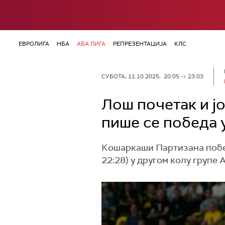
ЕВРОЛИГА
НБА
АБА ЛИГА
РЕПРЕЗЕНТАЦИЈА
КЛС
СУБОТА, 11.10.2025, 20:05 -> 23:03
Лош почетак и ј
пише се победа 
Кошаркаши Партизана победи
22:28) у другом колу групе