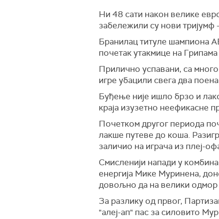
Ни 48 сати након велике евр
забележили су нови тријумф -
Бранилац титуле шампиона АБА
почетак утакмице на Грипама
Прилично успавани, са много
игре убацили свега два поена
Буђење није ишло брзо и лак
краја изузетно неефикасне прв
Почетком другог периода поч
лакше путеве до коша. Разигр
заличио на играча из плеј-оф
Смисленији напади у комбина
енергија Мике Муринена, доне
довољно да на велики одмор о
За разлику од првог, Партиз
"алеј-ап" пас за силовито Мур