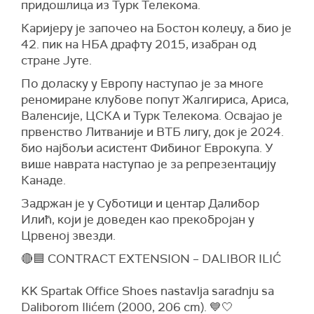
придошлица из Турк Телекома.
Каријеру је започео на Бостон колеџу, а био је
42. пик на НБА драфту 2015, изабран од
стране Јуте.
По доласку у Европу наступао је за многе
реномиране клубове попут Жалгириса, Ариса,
Валенсије, ЦСКА и Турк Телекома. Освајао је
првенство Литваније и ВТБ лигу, док је 2024.
био најбољи асистент Фибиног Еврокупа. У
више наврата наступао је за репрезентацију
Канаде.
Задржан је у Суботици и центар Далибор
Илић, који је доведен као прекобројан у
Црвеној звезди.
🔴🟦 CONTRACT EXTENSION – DALIBOR ILIĆ
KK Spartak Office Shoes nastavlja saradnju sa
Daliborom Ilićem (2000, 206 cm). 💙🤍