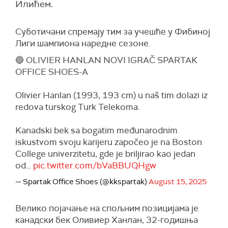
Илићем.
Суботичани спремају тим за учешће у Фибиној
Лиги шампиона наредне сезоне.
🔵 OLIVIER HANLAN NOVI IGRAČ SPARTAK
OFFICE SHOES-A
Olivier Hanlan (1993, 193 cm) u naš tim dolazi iz
redova turskog Turk Telekoma.
Kanadski bek sa bogatim međunarodnim
iskustvom svoju karijeru započeo je na Boston
College univerzitetu, gde je briljirao kao jedan
od…
pic.twitter.com/bVaBBUQHgw
— Spartak Office Shoes (@kkspartak)
August 15, 2025
Велико појачање на спољним позицијама је
канадски бек Оливиер Ханлан, 32-годишња