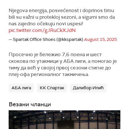
Njegova energija, posvećenost i doprinos timu
bili su važni u protekloj sezoni, a sigurni smo da
nas zajedno očekuju novi uspesi!
pic.twitter.com/gJRuCkXJdN
— Spartak Office Shoes (@kkspartak)
August 15, 2025
Просечно је бележио 7,6 поена и шест
скокова по утакмици у АБА лиги, а помогао је
тиму да већ у својој првој сезони стигне до
плеј-офа регионалног такмичења.
АБА лига
КК Спартак
Далибор Илић
Везани чланци