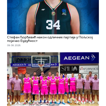
Стефан Ђорђевић након одличних партија у Пољској
појачао Будућност
09. 08. 2026.