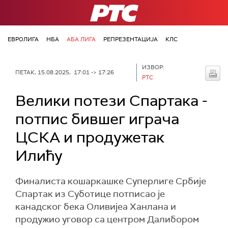
РТС
ЕВРОЛИГА
НБА
АБА ЛИГА
РЕПРЕЗЕНТАЦИЈА
КЛС
ИЗВОР:
ПЕТАК, 15.08.2025, 17:01 -> 17:26
РТС
Велики потези Спартака -
потпис бившег играча
ЦСКА и продужетак
Илићу
Финалиста кошаркашке Суперлиге Србије
Спартак из Суботице потписао је
канадског бека Оливијеа Ханлана и
продужио уговор са центром Далибором