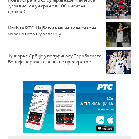
Нова истрага око суперзвезде Клиперса -
"уградио" се у екран од 100 милиона
долара?
Илић за РТС: Најбољи наш меч ове сезоне,
морамо исто и у реваншу
Јуниорке Србије у полуфиналу Евробаскета,
Белгија поражена великим преокретом