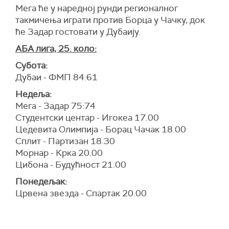
Мега ће у наредној рунди регионалног
такмичења играти против Борца у Чачку, док
ће Задар гостовати у Дубаију.
АБА лига, 25. коло:
Субота:
Дубаи - ФМП 84:61
Недеља:
Мега - Задар 75:74
Студентски центар - Игокеа 17.00
Цедевита Олимпија - Борац Чачак 18.00
Сплит - Партизан 18.30
Морнар - Крка 20.00
Цибона - Будућност 21.00
Понедељак:
Црвена звезда - Спартак 20.00