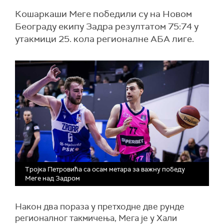
Кошаркаши Меге победили су на Новом
Београду екипу Задра резултатом 75:74 у
утакмици 25. кола регионалне АБА лиге.
Тројка Петровића са осам метара за важну победу
Меге над Задром
Након два пораза у претходне две рунде
регионалног такмичења, Мега је у Хали