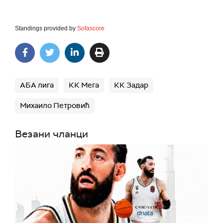
Standings provided by
Sofascore
АБА лига
КК Мега
КК Задар
Михаило Петровић
Везани чланци