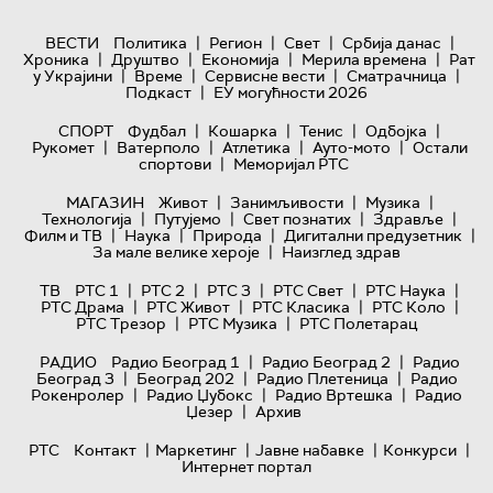
|
|
|
|
ВЕСТИ
Политика
Регион
Свет
Србија данас
|
|
|
|
Хроника
Друштво
Економија
Мерила времена
Рат
|
|
|
|
у Украјини
Време
Сервисне вести
Сматрачница
|
Подкаст
ЕУ могућности 2026
|
|
|
|
СПОРТ
Фудбал
Кошарка
Тенис
Одбојка
|
|
|
|
Рукомет
Ватерполо
Атлетика
Ауто-мото
Остали
|
спортови
Меморијал РТС
|
|
|
МАГАЗИН
Живот
Занимљивости
Музика
|
|
|
|
Технологијa
Путујемо
Свет познатих
Здравље
|
|
|
|
Филм и ТВ
Наука
Природа
Дигитални предузетник
|
За мале велике хероје
Наизглед здрав
|
|
|
|
|
ТВ
РТС 1
РТС 2
РТС 3
РТС Свет
РТС Наука
|
|
|
|
РТС Драма
РТС Живот
РТС Класика
РТС Коло
|
|
РТС Трезор
РТС Музика
РТС Полетарац
|
|
РАДИО
Радио Београд 1
Радио Београд 2
Радио
|
|
|
Београд 3
Београд 202
Радио Плетеница
Радио
|
|
|
Рокенролер
Радио Џубокс
Радио Вртешка
Радио
|
Џезер
Архив
|
|
|
|
РТС
Контакт
Маркетинг
Јавне набавке
Конкурси
Интернет портал