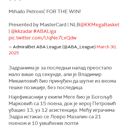
Mihailo Petrović FOR THE WIN!
Presented by MasterCard | NLB
@KKMegaBasket
|
@kkzadar
#ABALiga
pic.twitter.com/UqNe7LvQdw
— AdmiralBet ABA League (@ABA_League)
March 30,
2025
Задранима је за последњи напад преостало
мало више од секунде, али је Владимир
Михаиловић био принуђен да шутне из веома
тешке позиције, без последица.
Најефикаснији у екипи Меге био је Богољуб
Марковић са 15 поена, док је херој Петровић
убацио 13, уз 12 асистенција. Међу играчима
Задра истакао се Ловро Мазалин са 21
поеном и 10 ухваћених лопти.