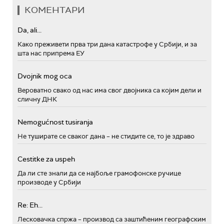
КОМЕНТАРИ
Da, ali...
Како преживети прва три дана катастрофе у Србији, и за
шта нас припрема ЕУ
Dvojnik mog oca
Вероватно свако од нас има свог двојника са којим дели и
сличну ДНК
Nemogućnost tusiranja
Не туширате се сваког дана – не стидите се, то је здраво
Cestitke za uspeh
Да ли сте знали да се најбоље грамофонске ручице
производе у Србији
Re: Eh...
Лесковачка спржа – производ са заштићеним географским