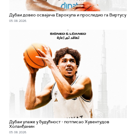
Дубаи довео освајача Еврокупа и проследио га Виртусу
05. 08. 2026.
Дубаи улаже у будућност - потписао Хувентудов
Холанђанин
05. 08. 2026.