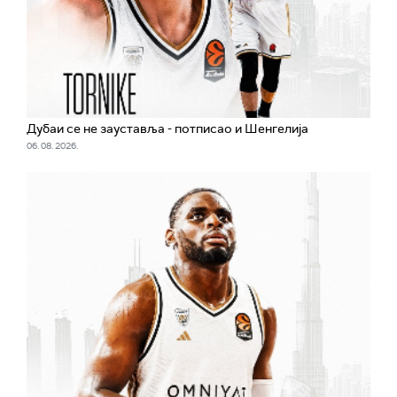
Дубаи се не зауставља - потписао и Шенгелија
06. 08. 2026.