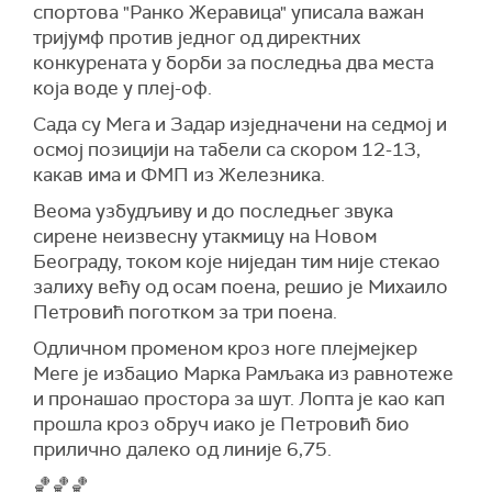
спортова "Ранко Жеравица" уписала важан
тријумф против једног од директних
конкурената у борби за последња два места
која воде у плеј-оф.
Сада су Мега и Задар изједначени на седмој и
осмој позицији на табели са скором 12-13,
какав има и ФМП из Железника.
Веома узбудљиву и до последњег звука
сирене неизвесну утакмицу на Новом
Београду, током које ниједан тим није стекао
залиху већу од осам поена, решио је Михаило
Петровић поготком за три поена.
Одличном променом кроз ноге плејмејкер
Меге је избацио Марка Рамљака из равнотеже
и пронашао простора за шут. Лопта је као кап
прошла кроз обруч иако је Петровић био
прилично далеко од линије 6,75.
🏀🏀🏀