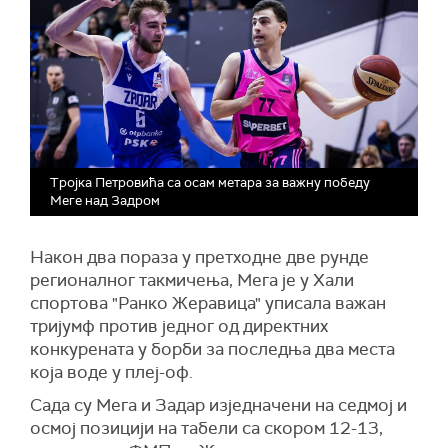
Тројка Петровића са осам метара за важну победу
Меге над Задром
Након два пораза у претходне две рунде
регионалног такмичења, Мега је у Хали
спортова "Ранко Жеравица" уписала важан
тријумф против једног од директних
конкурената у борби за последња два места
која воде у плеј-оф.
Сада су Мега и Задар изједначени на седмој и
осмој позицији на табели са скором 12-13,