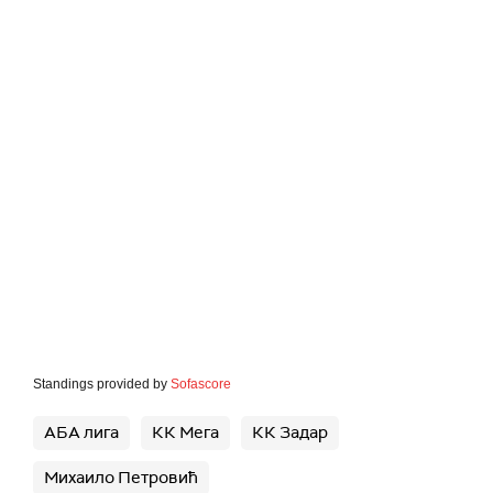
Standings provided by
Sofascore
АБА лига
КК Мега
КК Задар
Михаило Петровић