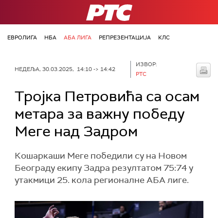
РТС
ЕВРОЛИГА
НБА
АБА ЛИГА
РЕПРЕЗЕНТАЦИЈА
КЛС
ИЗВОР:
НЕДЕЉА, 30.03.2025, 14:10 -> 14:42
РТС
Тројка Петровића са осам
метара за важну победу
Меге над Задром
Кошаркаши Меге победили су на Новом
Београду екипу Задра резултатом 75:74 у
утакмици 25. кола регионалне АБА лиге.