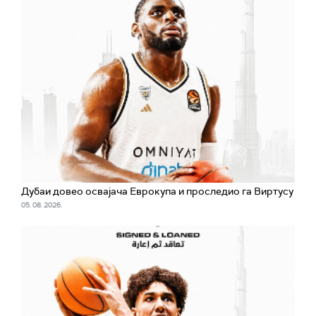
Дубаи довео освајача Еврокупа и проследио га Виртусу
05. 08. 2026.