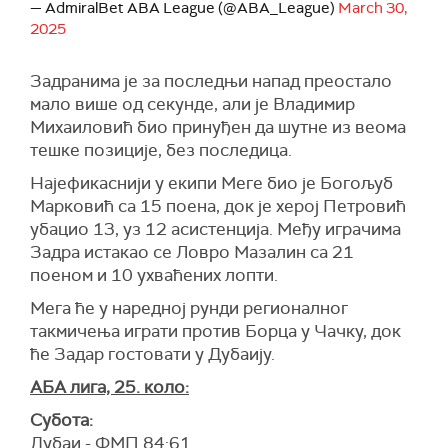
— AdmiralBet ABA League (@ABA_League)
March 30,
2025
Задранима је за последњи напад преостало
мало више од секунде, али је Владимир
Михаиловић био принуђен да шутне из веома
тешке позиције, без последица.
Најефикаснији у екипи Меге био је Богољуб
Марковић са 15 поена, док је херој Петровић
убацио 13, уз 12 асистенција. Међу играчима
Задра истакао се Ловро Мазалин са 21
поеном и 10 ухваћених лопти.
Мега ће у наредној рунди регионалног
такмичења играти против Борца у Чачку, док
ће Задар гостовати у Дубаију.
АБА лига, 25. коло:
Субота:
Дубаи - ФМП 84:61