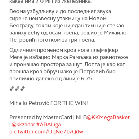
какав има и ФМП из Железника.
Веома узбудљиву и до последњег звука
сирене неизвесну утакмицу на Новом
Београду, током које ниједан тим није стекао
залиху већу од осам поена, решио је Михаило
Петровић поготком за три поена.
Одличном променом кроз ноге плејмејкер
Меге је избацио Марка Рамљака из равнотеже
и пронашао простора за шут. Лопта је као кап
прошла кроз обруч иако је Петровић био
прилично далеко од линије 6,75.
🏀🏀🏀
Mihailo Petrović FOR THE WIN!
Presented by MasterCard | NLB
@KKMegaBasket
|
@kkzadar
#ABALiga
pic.twitter.com/UqNe7LvQdw