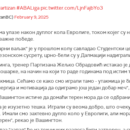
rtizan
#ABALiga
pic.twitter.com/LjnFajbYo3
izanBC)
February 9, 2025
а улазе након дуплог кола Евролиге, током којег су 
важне победе.
рни ваљак" је у прошлом колу савладао Студентски це
езонском сусрету, црно-бели су у Далмацији надиграл
нга, тренер Партизана Жељко Обрадовић истакао је д
ошарке, на начин на који то раде годинама под истим 
кмица. Сећамо се како смо играли тамо - утакмица је б
ергија и мотивација да одиграмо још један добар меч"
ашингтон истиче да домаћи терен мора да се одбрани
а је изузетно тешка. Играли су веома добро, што очеку
. Имали смо захтевно дупло коло у Евролиги, али мор
рен", рекао је Вашингтон.
лаз "запад" ће из техничких разлога бити затворен, а 