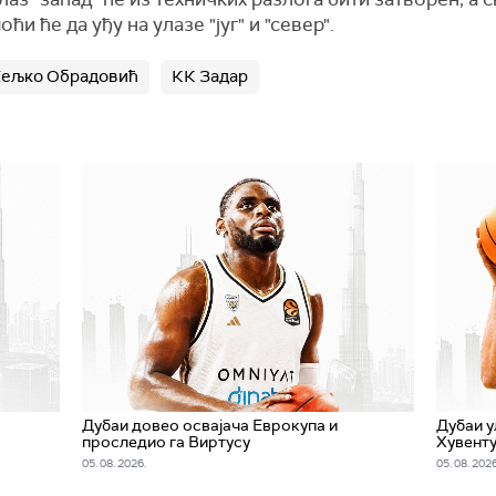
и ће да уђу на улазе "југ" и "север".
ељко Обрадовић
КК Задар
Дубаи довео освајача Еврокупа и
Дубаи у
проследио га Виртусу
Хувент
05. 08. 2026.
05. 08. 2026