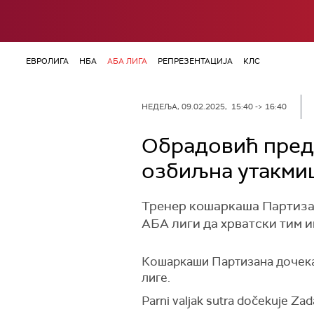
ЕВРОЛИГА
НБА
АБА ЛИГА
РЕПРЕЗЕНТАЦИЈА
КЛС
НЕДЕЉА, 09.02.2025, 15:40 -> 16:40
Обрадовић пред 
озбиљна утакми
Тренер кошаркаша Партизан
АБА лиги да хрватски тим и
Кошаркаши Партизана дочекаћ
лиге.
Parni valjak sutra dočekuje Zada