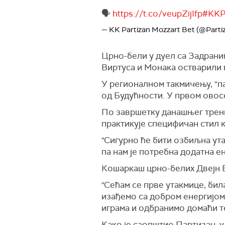
🗣️
https://t.co/veupZijIfp
#KKPa
— KK Partizan Mozzart Bet (@Part
Црно-бели у дуел са Задраним
Виртуса и Монака остварили 
У регионалном такмичењу, "па
од Будућности. У првом овос
По завршетку данашњег трени
практикује специфичан стил к
"Сигурно ће бити озбиљна ута
па нам је потребна додатна ен
Кошаркаш црно-белих Двејн В
"Сећам се прве утакмице, бил
изађемо са добром енергијом
играма и одбранимо домаћи те
Како је саопштио Партизан, у