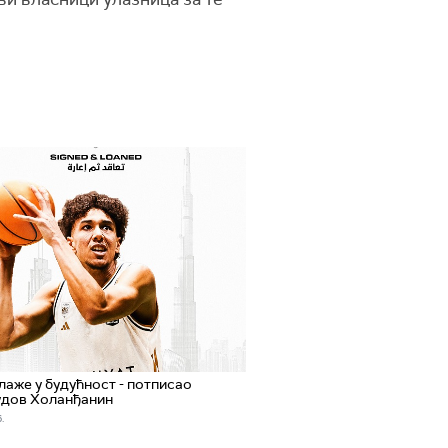
лаже у будућност - потписао
удов Холанђанин
.