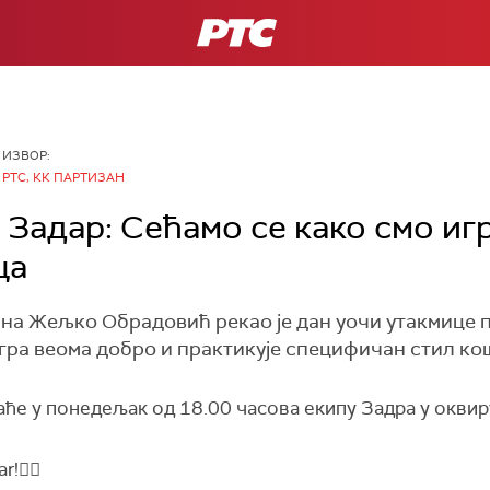
РТС
ИЗВОР:
РТС, КК ПАРТИЗАН
Задар: Сећамо се како смо игр
ца
а Жељко Обрадовић рекао је дан уочи утакмице п
гра веома добро и практикује специфичан стил ко
е у понедељак од 18.00 часова екипу Задра у оквир
r!✊🏽