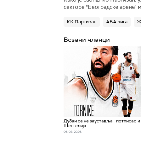
секторе "Београдске арене" моћ
КК Партизан
АБА лига
Ж
Везани чланци
Дубаи се не зауставља - потписао и
Шенгелија
06. 08. 2026.