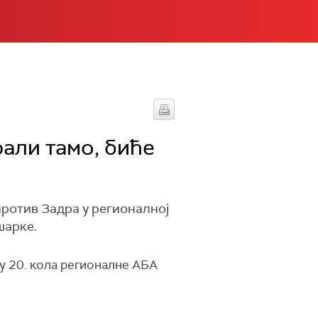
али тамо, биће
ротив Задра у регионалној
шарке.
у 20. кола регионалне АБА