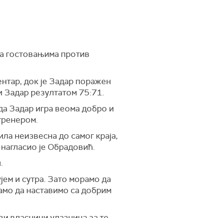
на гостовањима против
нтар, док је Задар поражен
и Задар резултатом 75:71.
а Задар игра веома добро и
тренером.
ила неизвесна до самог краја,
, нагласио је Обрадовић.
.
јем и сутра. Зато морамо да
амо да наставимо са добрим
сви власници улазница за те