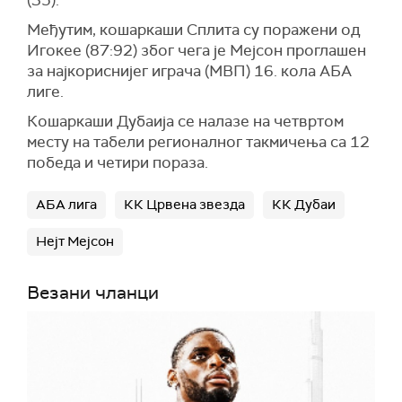
(35).
Међутим, кошаркаши Сплита су поражени од
Игокее (87:92) због чега је Мејсон проглашен
за најкориснијег играча (МВП) 16. кола АБА
лиге.
Кошаркаши Дубаија се налазе на четвртом
месту на табели регионалног такмичења са 12
победа и четири пораза.
АБА лига
КК Црвена звезда
КК Дубаи
Нејт Мејсон
Везани чланци