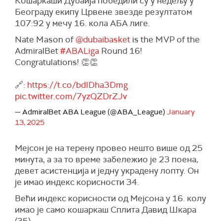
Кошаркаши Дубаија победили су у недељу у
Београду екипу Црвене звезде резултатом
107:92 у мечу 16. кола АБА лиге.
Nate Mason of
@dubaibasket
is the MVP of the
AdmiralBet
#ABALiga
Round 16!
Congratulations! 👏👏
🔗:
https://t.co/bdIDha3Dmg
pic.twitter.com/7yzQZDrZJv
— AdmiralBet ABA League (@ABA_League)
January
13, 2025
Мејсон је на терену провео нешто више од 25
минута, а за то време забележио је 23 поена,
девет асистенција и једну украдену лопту. Он
је имао индекс корисности 34.
Већи индекс корисности од Мејсона у 16. колу
имао је само кошаркаш Сплита Давид Шкара