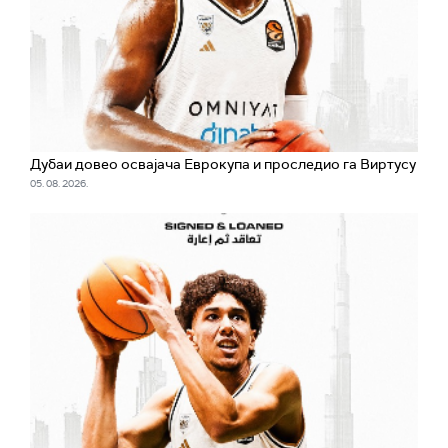
Дубаи довео освајача Еврокупа и проследио га Виртусу
05. 08. 2026.