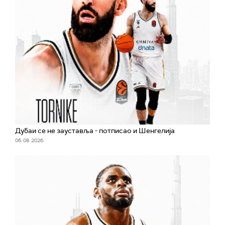
Дубаи се не зауставља - потписао и Шенгелија
06. 08. 2026.