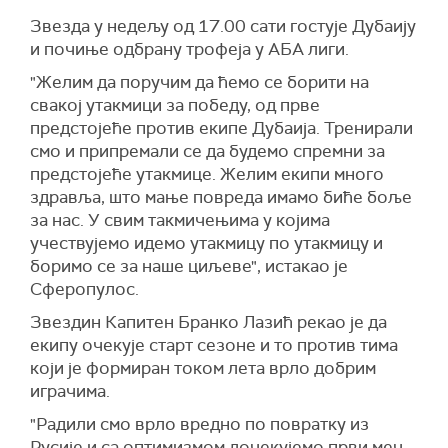
Звезда у недељу од 17.00 сати гостује Дубаију
и почиње одбрану трофеја у АБА лиги.
"Желим да поручим да ћемо се борити на
свакој утакмици за победу, од прве
предстојеће против екипе Дубаија. Тренирали
смо и припремали се да будемо спремни за
предстојеће утакмице. Желим екипи много
здравља, што мање повреда имамо биће боље
за нас. У свим такмичењима у којима
учествујемо идемо утакмицу по утакмицу и
боримо се за наше циљеве", истакао је
Сферопулос.
Звездин Капитен Бранко Лазић рекао је да
екипу очекује старт сезоне и то против тима
који је формиран током лета врло добрим
играчима.
"Радили смо врло вредно по повратку из
Русије и са оптимизмом дочекујемо први меч.