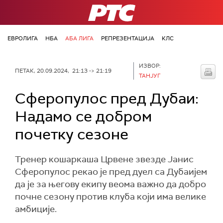
РТС
ЕВРОЛИГА
НБА
АБА ЛИГА
РЕПРЕЗЕНТАЦИЈА
КЛС
ИЗВОР:
ПЕТАК, 20.09.2024, 21:13 -> 21:19
ТАНЈУГ
Сферопулос пред Дубаи:
Надамо се добром
почетку сезоне
Тренер кошаркаша Црвене звезде Јанис
Сферопулос рекао је пред дуел са Дубаијем
да је за његову екипу веома важно да добро
почне сезону против клуба који има велике
амбиције.