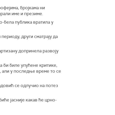
офејима, бројкама ни
ирали име и презиме.
о-бела публика вратила у
 периоду, други сматрају да
Партизану допринела развоју
да би биле упућене критике,
, али у последње време то се
радовић се одлучио на потез
биће јасније какав ће црно-