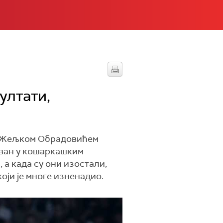
ултати,
под Жељком Обрадовићем
аван у кошаркашким
 а када су они изостали,
који је многе изненадио.