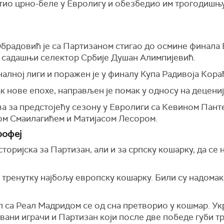
атио црно-беле у Евролигу и обезбедио им трогодишњу
Обрадовић је са Партизаном стигао до осмине финала 
ио садашњи селектор Србије Душан Алимпијевић.
налној лиги и поражен је у финалу Купа Радивоја Кора
ак нове епохе, направљен је помак у односу на децениј
ва за предстојећу сезону у Евролиги са Кевином Пант
м Смаилагићем и Матијасом Лесором.
рофеј
сторијска за Партизан, али и за српску кошарку, да се
м тренутку најбољу европску кошарку. Били су надома
 са Реал Мадридом се од сна претворио у кошмар. Ук
вани играчи и Партизан који после две победе губи тр