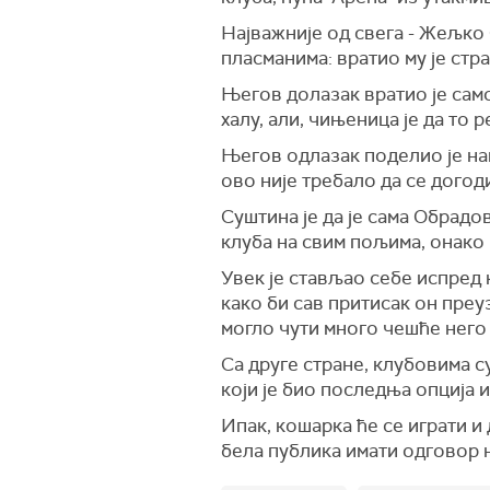
Најважније од свега - Жељко 
пласманима: вратио му је стра
Његов долазак вратио је само
халу, али, чињеница је да то 
Његов одлазак поделио је нав
ово није требало да се догод
Суштина је да је сама Обрадо
клуба на свим пољима, онако к
Увек је стављао себе испред 
како би сав притисак он преу
могло чути много чешће него 
Са друге стране, клубовима с
који је био последња опција и
Ипак, кошарка ће се играти и 
бела публика имати одговор 