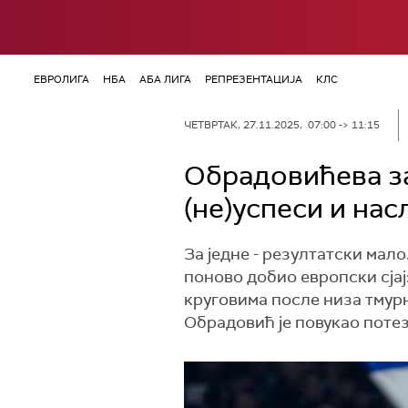
ЕВРОЛИГА
НБА
АБА ЛИГА
РЕПРЕЗЕНТАЦИЈА
КЛС
ЧЕТВРТАК, 27.11.2025, 07:00 -> 11:15
Обрадовићева за
(не)успеси и на
За једне - резултатски мал
поново добио европски сја
круговима после низа тмурни
Обрадовић је повукао потез 