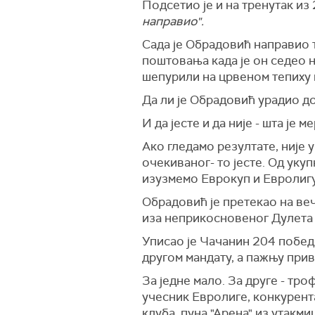
Подсетио је и на тренутак из 
направио".
Сада је Обрадовић направио 
поштовања када је он седео 
шепурили на црвеном тепиху 
Да ли је Обрадовић урадио д
И да јесте и да није - шта је 
Ако гледамо резултате, није 
очекиваног- то јесте. Од уку
изузмемо Еврокуп и Евролигу,
Обрадовић је претекао на веч
иза неприкосновеног Дулета 
Уписао је Чачанин 204 побед
другом мандату, а пажњу прив
За једне мало. За друге - тро
учесник Евролиге, конкурент
клуба, пуна "Арена" из утакми