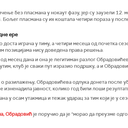
ење без пласмана у нокаут фазу, јер су заузели 12. 
. Бољег пласмана су их коштала четири пораза у посл
дне ере
доста играча у тиму, а четири месеца од почетка сезо
ким позицијама нису доведена права решења.
 од месец дана и она је легитиман разлог Обрадовиће
утим, клуб је сваки пут изразио подршку, а и Обрадови
 о разилажењу, Обрадовићева одлука донета после у
је изненадила јавност, колико год били лоши резултат
ана у осам утакмица и тежак ударац за тим који је у с
ма, Обрадовић
је поручио да је "морао да преузме одг