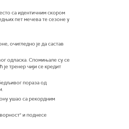
место са идентичним скором
едњих пет мечева те сезоне у
не, очигледно је да састав
вог одласка. Спомињале су се
ћ је тренер чији се кредит
бедљивог пораза од
и.
езону ушао са рекордним
оворност" и поднесе