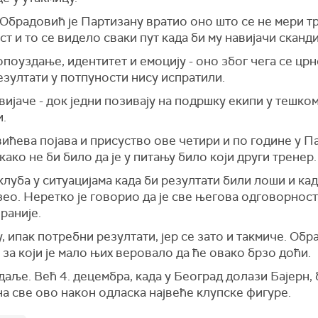
Обрадовић је Партизану вратио оно што се не мери тр
ст и то се видело сваки пут када би му навијачи сканд
поуздање, идентитет и емоцију - оно због чега се црн
резултати у потпуности нису испратили.
ијаче - док једни позивају на подршку екипи у тешком
и.
вићева појава и присуство ове четири и по године у 
ако не би било да је у питању било који други тренер.
клуба у ситуацијама када би резултати били лоши и ка
зео. Неретко је говорио да је све његова одговорност
раније.
у, ипак потребни резултати, јер се зато и такмиче. Об
 за који је мало њих веровало да ће овако брзо доћи.
даље. Већ 4. децембра, када у Београд долази Бајерн, 
на све ово након одласка највеће клупске фигуре.