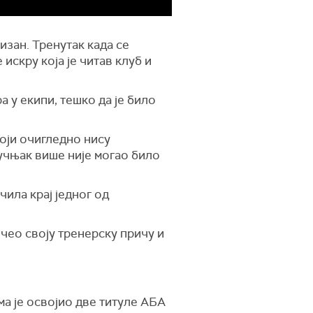
изан. Тренутак када се
искру која је читав клуб и
 у екипи, тешко да је било
који очигледно нису
ручњак више није могао било
чила крај једног од
очео своју тренерску причу и
ма је освојио две титуле АБА