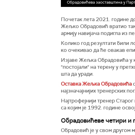
Обрадовићева заоставштина у Парти
Почетак лета 2021. године д
Жељко Обрадовић вратио тамо 
армију навијача подигла из пе
Колико год резултати били ло
ко очекивао да ће овакав епи
Изјаве Жељка Обрадовића у ко
"постојали" на терену у прет
шта да уради.
Оставка Жељка Обрадовића
о
најзначајнијих тренерских по
Најтрофејнији тренер Старог 
са којим је 1992. године осв
Обрадовићеве четири и 
Обрадовић је у свом другом м