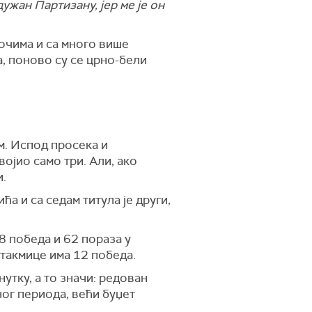
дужан Партизану, јер ме је он
 очима и са много више
а, поново су се црно-бели
м. Испод просека и
војио само три. Али, ако
и.
а и са седам титула је други,
8 победа и 62 пораза у
утакмице има 12 победа.
нутку, а то значи: редован
ог периода, већи буџет