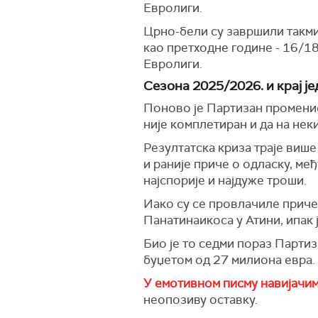
Евролиги.
Црно-бели су завршили такмич
као претходне године - 16/18
Евролиги.
Сезона 2025/2026. и крај је
Поново је Партизан променио 
није комплетиран и да на не
Резултатска криза траје више
и раније приче о одласку, међ
најспорије и најдуже троши.
Иако су се провлачиле приче
Панатинаикоса у Атини, ипак 
Био је то седми пораз Партиз
буџетом од 27 милиона евра.
У емотивном писму навијачи
неопозиву оставку.