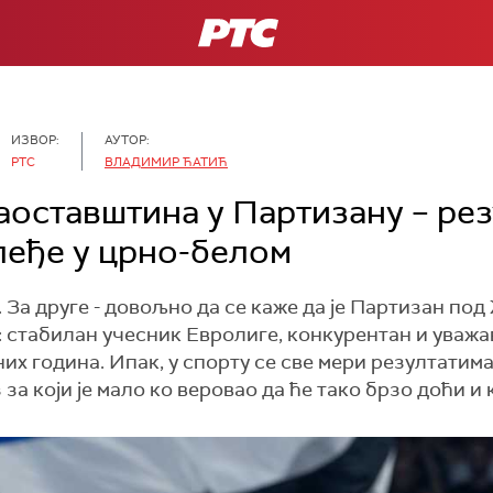
РТС
ИЗВОР:
АУТОР:
РТС
ВЛАДИМИР ЋАТИЋ
оставштина у Партизану – рез
слеђе у црно-белом
о. За друге - довољно да се каже да је Партизан 
ј: стабилан учесник Евролиге, конкурентан и уваж
х година. Ипак, у спорту се све мери резултатима,
за који је малo ко веровао да ће тако брзо доћи и 