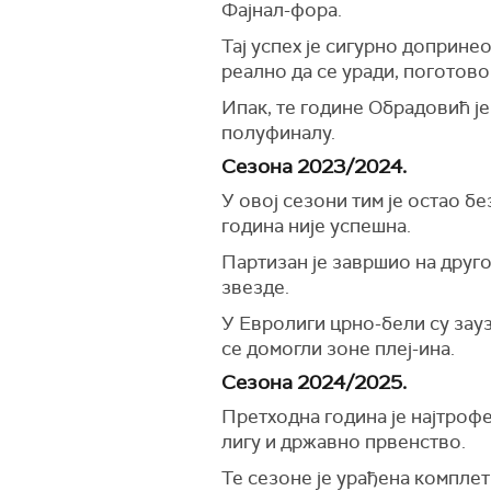
Фајнал-фора.
Тај успех је сигурно доприне
реално да се уради, поготово
Ипак, те године Обрадовић је 
полуфиналу.
Сезона 2023/2024.
У овој сезони тим је остао бе
година није успешна.
Партизан је завршио на друг
звезде.
У Евролиги црно-бели су зауз
се домогли зоне плеј-ина.
Сезона 2024/2025.
Претходна година је најтрофе
лигу и државно првенство.
Те сезоне је урађена комплет