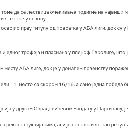
о томе да се лествица очекивања подигне на највиши м
 из сезоне у сезону.
освојио прву титулу од повратка у АБА лиги, док су у 
з иједног трофеја и пласмана у плеј-оф Евролиге, што 
ом месту АБА лиге, док је у домаћем првенству пораж
ели 11. место са скором 16/18, а само једна победа б
јнија у другом Обрадовићевом мандату у Партизану, је
на реконструкција тима, али је поново изостао резулт