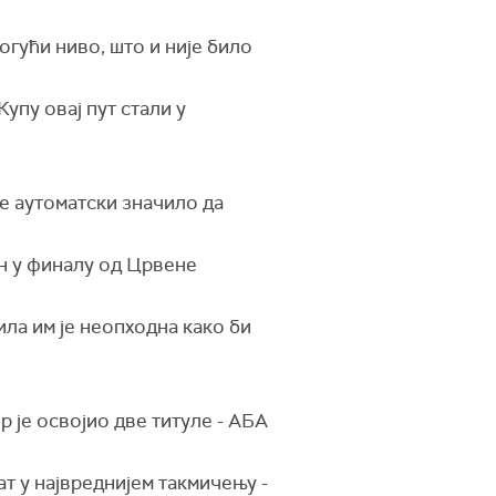
огући ниво, што и није било
Купу овај пут стали у
је аутоматски значило да
ен у финалу од Црвене
ила им је неопходна како би
р је освојио две титуле - АБА
ат у највреднијем такмичењу -