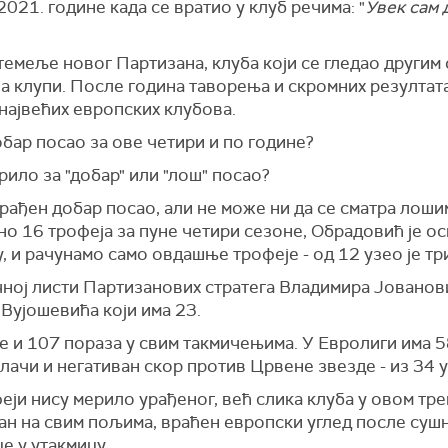
2021. године када се вратио у клуб речима: "
Увек сам 
темеље новог Партизана, клуба који се гледао другим
на клупи. После година таворења и скромних резултат
највећих европских клубова.
обар посао за ове четири и по године?
мерило за "добар" или "лош" посао?
урађен добар посао, али не може ни да се сматра лоши
пно 16 трофеја за пуне четири сезоне, Обрадовић је ос
 и рачунамо само овдашње трофеје - од 12 узео је тр
ној листи Партизанових стратега Владимира Јовановић
Вујошевића који има 23.
е и 107 пораза у свим такмичењима. У Евролиги има 5
лачи и негативан скор против Црвене звезде - из 34 
феји нису мерило урађеног, већ слика клуба у овом тре
ан на свим пољима, враћен европски углед после сушн
це у утакмицу.