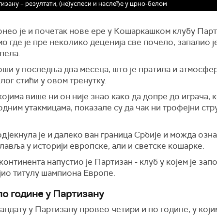
зану – резултати, (не)успеси и наслеђе у црно-белом
онео је и почетак нове ере у Кошаркашком клубу Парт
где је пре неколико деценија све почело, запалио је 
пела.
ши у последња два месеца, што је пратила и атмосфера
лог стићи у овом тренутку.
јима више ни он није знао како да допре до играча, 
ходним утакмицама, показале су да чак ни трофејни ст
дјекнула је и далеко ван граница Србије и можда озна
главља у историји европске, али и светске кошарке.
континента напустио је Партизан - клуб у којем је зап
ојио титулу шампиона Европе.
по године у Партизану
андату у Партизану провео четири и по године, у који