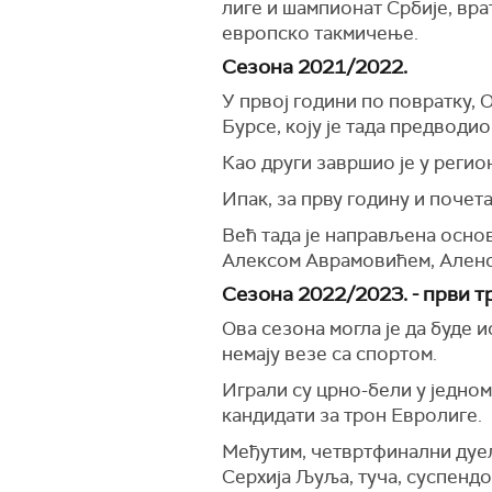
лиге и шампионат Србије, вр
европско такмичење.
Сезона 2021/2022.
У првој години по повратку, 
Бурсе, коју је тада предвод
Као други завршио је у регио
Ипак, за прву годину и почет
Већ тада је направљена осно
Алексом Аврамовићем, Алено
Сезона 2022/2023. - први т
Ова сезона могла је да буде и
немају везе са спортом.
Играли су црно-бели у једно
кандидати за трон Евролиге.
Међутим, четвртфинални дуел
Серхија Љуља, туча, суспендо