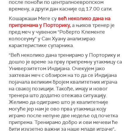
после поноћи по централноевропском
времену, а други дан касније од 17.00 сати.
Кошаркаши Меге су
већ неколико дана на
припремама у Порторику,
а њихов тренер је
пред меч у чувеном "Роберто Клементе
колосеуму" у Сан Хуану анализирао
карактеристике супарника.
"Већ неколико дана тренирамо у Порторику и
дошло је време за прву припремну утакмицу са
Универзитетом Индијана. Очекујем јако
захтеван меч с обзиром на то да се Индијана
појачала великим бројем квалитетних играча
на свакој позицији. Такође, имају и новог
тренера што додатно отежава ситуацију.
Желимо да одиграмо што је квалитетније
могуће јер нам је ово прва утакмица коју
играмо после непуне две недеље од почетка
припрема. Тренирамо добро и ови мечеви ће
бити изузетно важни за наше младе играче",