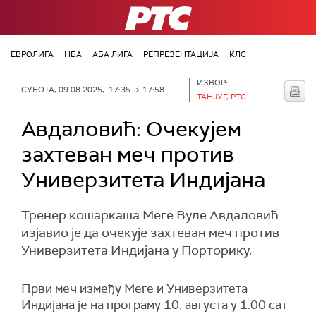
РТС
ЕВРОЛИГА
НБА
АБА ЛИГА
РЕПРЕЗЕНТАЦИЈА
КЛС
ИЗВОР:
СУБОТА, 09.08.2025, 17:35 -> 17:58
ТАНЈУГ, РТС
Авдаловић: Очекујем
захтеван меч против
Универзитета Индијана
Тренер кошаркаша Меге Вуле Авдаловић
изјавио је да очекује захтеван меч против
Универзитета Индијана у Порторику.
Први меч између Меге и Универзитета
Индијана је на програму 10. августа у 1.00 сат