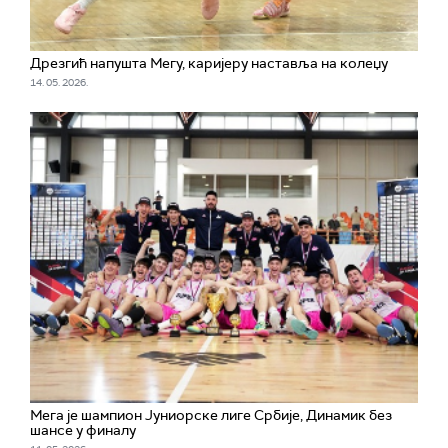
Дрезгић напушта Мегу, каријеру наставља на колеџу
14. 05. 2026.
Мега је шампион Јуниорске лиге Србије, Динамик без
шансе у финалу