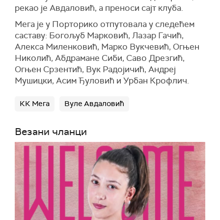
рекао је Авдаловић, а преноси сајт клуба.
Мега је у Порторико отпутовала у следећем
саставу: Богољуб Марковић, Лазар Гачић,
Алекса Миленковић, Марко Вукчевић, Огњен
Николић, Абдрамане Сиби, Саво Дрезгић,
Огњен Срзентић, Вук Радојичић, Андреј
Мушицки, Асим Ђуловић и Урбан Крофлич.
КК Мега
Вуле Авдаловић
Везани чланци