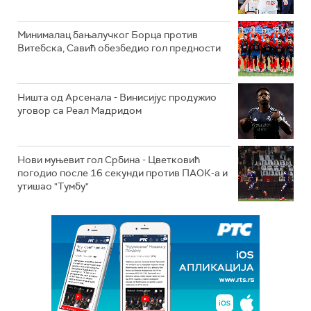
Минималац бањалучког Борца против
Витебска, Савић обезбедио гол предности
Ништа од Арсенала - Винисијус продужио
уговор са Реал Мадридом
Нови муњевит гол Србина - Цветковић
погодио после 16 секунди против ПАОК-а и
утишао "Тумбу"