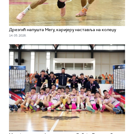
Дрезгић напушта Мегу, каријеру наставља на колеџу
14. 05. 2026.