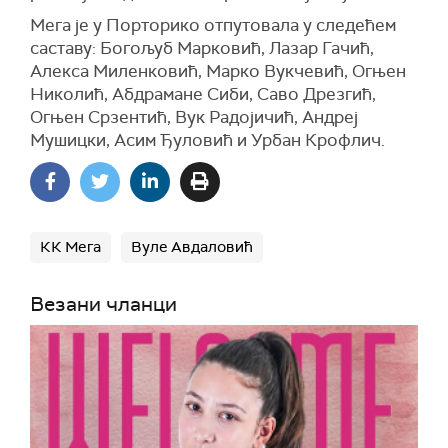
Мега је у Порторико отпутовала у следећем
саставу: Богољуб Марковић, Лазар Гачић,
Алекса Миленковић, Марко Вукчевић, Огњен
Николић, Абдрамане Сиби, Саво Дрезгић,
Огњен Срзентић, Вук Радојичић, Андреј
Мушицки, Асим Ђуловић и Урбан Крофлич.
КК Мега
Вуле Авдаловић
Везани чланци