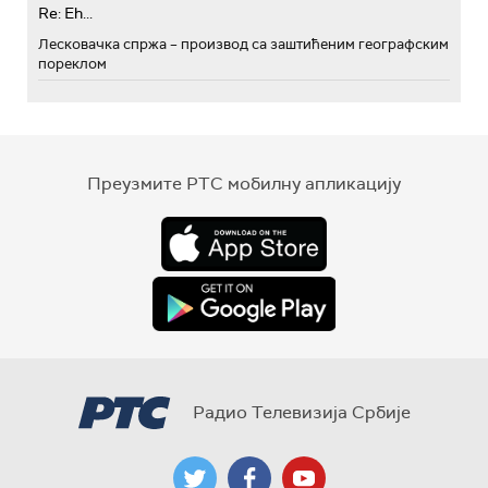
Re: Eh...
Лесковачка спржа – производ са заштићеним географским
пореклом
Преузмите РТС мобилну апликацију
Радио Телевизија Србије