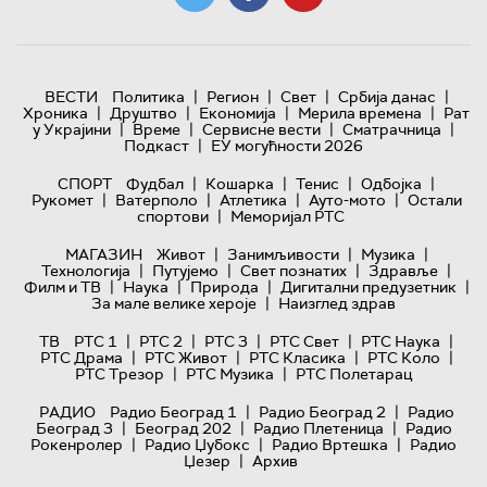
|
|
|
|
ВЕСТИ
Политика
Регион
Свет
Србија данас
|
|
|
|
Хроника
Друштво
Економија
Мерила времена
Рат
|
|
|
|
у Украјини
Време
Сервисне вести
Сматрачница
|
Подкаст
ЕУ могућности 2026
|
|
|
|
СПОРТ
Фудбал
Кошарка
Тенис
Одбојка
|
|
|
|
Рукомет
Ватерполо
Атлетика
Ауто-мото
Остали
|
спортови
Меморијал РТС
|
|
|
МАГАЗИН
Живот
Занимљивости
Музика
|
|
|
|
Технологијa
Путујемо
Свет познатих
Здравље
|
|
|
|
Филм и ТВ
Наука
Природа
Дигитални предузетник
|
За мале велике хероје
Наизглед здрав
|
|
|
|
|
ТВ
РТС 1
РТС 2
РТС 3
РТС Свет
РТС Наука
|
|
|
|
РТС Драма
РТС Живот
РТС Класика
РТС Коло
|
|
РТС Трезор
РТС Музика
РТС Полетарац
|
|
РАДИО
Радио Београд 1
Радио Београд 2
Радио
|
|
|
Београд 3
Београд 202
Радио Плетеница
Радио
|
|
|
Рокенролер
Радио Џубокс
Радио Вртешка
Радио
|
Џезер
Архив