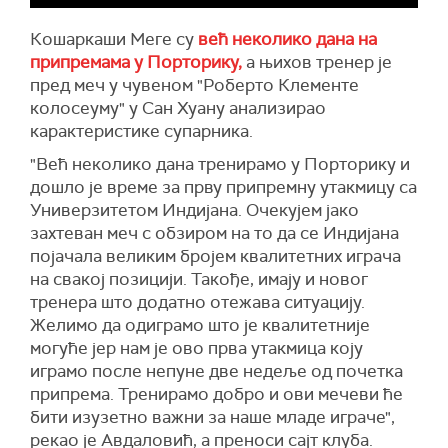
Кошаркаши Меге су
већ неколико дана на
припремама у Порторику,
а њихов тренер је
пред меч у чувеном "Роберто Клементе
колосеуму" у Сан Хуану анализирао
карактеристике супарника.
"Већ неколико дана тренирамо у Порторику и
дошло је време за прву припремну утакмицу са
Универзитетом Индијана. Очекујем јако
захтеван меч с обзиром на то да се Индијана
појачала великим бројем квалитетних играча
на свакој позицији. Такође, имају и новог
тренера што додатно отежава ситуацију.
Желимо да одиграмо што је квалитетније
могуће јер нам је ово прва утакмица коју
играмо после непуне две недеље од почетка
припрема. Тренирамо добро и ови мечеви ће
бити изузетно важни за наше младе играче",
рекао је Авдаловић, а преноси сајт клуба.