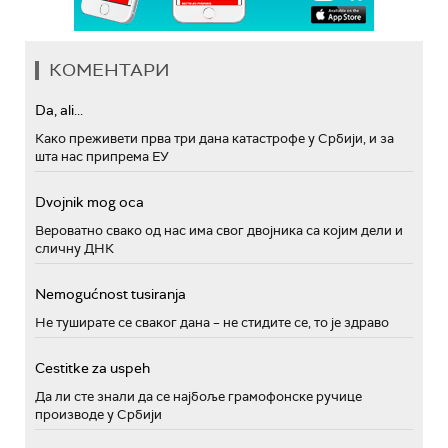
КОМЕНТАРИ
Da, ali...
Како преживети прва три дана катастрофе у Србији, и за
шта нас припрема ЕУ
Dvojnik mog oca
Вероватно свако од нас има свог двојника са којим дели и
сличну ДНК
Nemogućnost tusiranja
Не туширате се сваког дана – не стидите се, то је здраво
Cestitke za uspeh
Да ли сте знали да се најбоље грамофонске ручице
производе у Србији