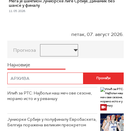
Мега је шампион Јуниорске лиге Србије, Динамик без
шансе у финалу
11. 05. 2026.
петак, 07. август 2026.
Прогноза
Најновије
Илић за РТС: Најбољи наш меч ове сезоне,
морамо исто и у реваншу
Јуниорке Србије у полуфиналу Евробаскета,
Белгија поражена великим преокретом