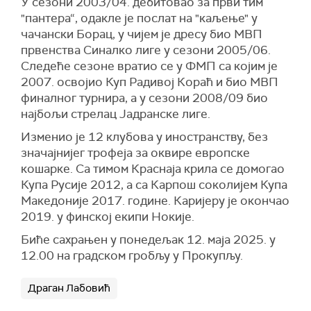
У сезони 2003/04. дебитовао за први тим
"пантера“, одакле је послат на "каљење" у
чачански Борац, у чијем је дресу био МВП
првенства Синалко лиге у сезони 2005/06.
Следеће сезоне вратио се у ФМП са којим је
2007. освојио Куп Радивој Кораћ и био МВП
финалног турнира, а у сезони 2008/09 био
најбољи стрелац Јадранске лиге.
Изменио је 12 клубова у иностранству, без
значајнијег трофеја за оквире европске
кошарке. Са тимом Краснаја крила се домогао
Купа Русије 2012, а са Карпош соколијем Купа
Македоније 2017. године. Каријеру је окончао
2019. у финској екипи Нокије.
Биће сахрањен у понедељак 12. маја 2025. у
12.00 на градском гробљу у Прокупљу.
Драган Лабовић