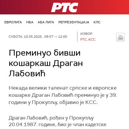
РТС
ЕВРОЛИГА
НБА
АБА ЛИГА
РЕПРЕЗЕНТАЦИЈА
КЛС
ИЗВОР:
СУБОТА, 10.05.2025, 09:57 -> 12:00
РТС, КСС
Преминуо бивши
кошаркаш Драган
Лабовић
Некада велики таленат српске и европске
кошарке Драган Лабовић преминуо је у 39.
години у Прокупљу, објавио је КСС.
Драган Лабовић, рођен у Прокупљу
20.04.1987. године, био је члан кадетске