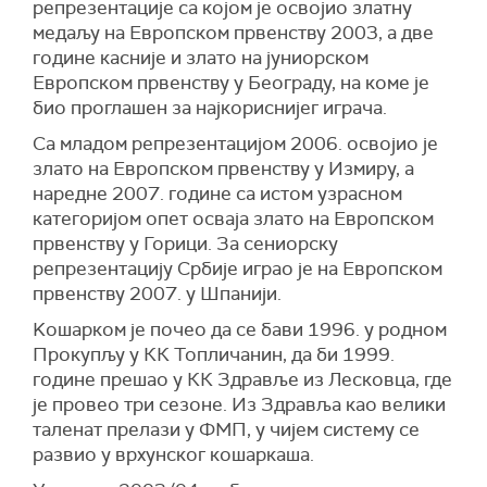
репрезентације са којом је освојио златну
медаљу на Европском првенству 2003, а две
године касније и злато на јуниорском
Европском првенству у Београду, на коме је
био проглашен за најкориснијег играча.
Са младом репрезентацијом 2006. освојио је
злато на Европском првенству у Измиру, а
наредне 2007. године са истом узрасном
категоријом опет осваја злато на Европском
првенству у Горици. За сениорску
репрезентацију Србије играо је на Европском
првенству 2007. у Шпанији.
Kошарком je почео да се бави 1996. у родном
Прокупљу у КК Топличанин, да би 1999.
године прешао у КК Здравље из Лесковца, где
је провео три сезоне. Из Здравља као велики
таленат прелази у ФМП, у чијем систему се
развио у врхунског кошаркаша.