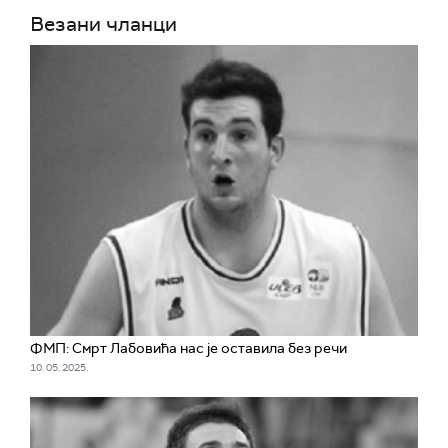
Везани чланци
ФМП: Смрт Лабовића нас је оставила без речи
10. 05. 2025.