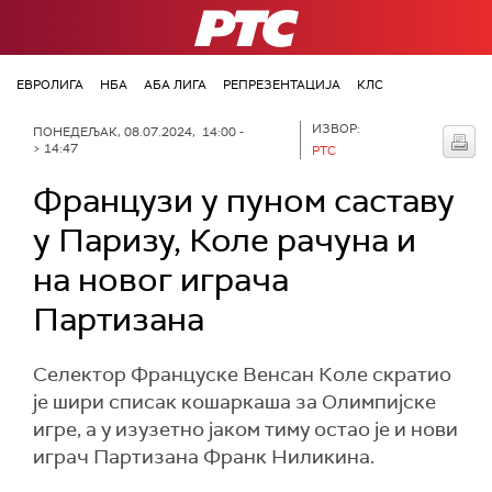
РТС
ЕВРОЛИГА
НБА
АБА ЛИГА
РЕПРЕЗЕНТАЦИЈА
КЛС
ИЗВОР:
ПОНЕДЕЉАК, 08.07.2024, 14:00 -
> 14:47
РТС
Французи у пуном саставу
у Паризу, Коле рачуна и
на новог играча
Партизана
Селектор Француске Венсан Коле скратио
је шири списак кошаркаша за Олимпијске
игре, а у изузетно јаком тиму остао је и нови
играч Партизана Франк Ниликина.