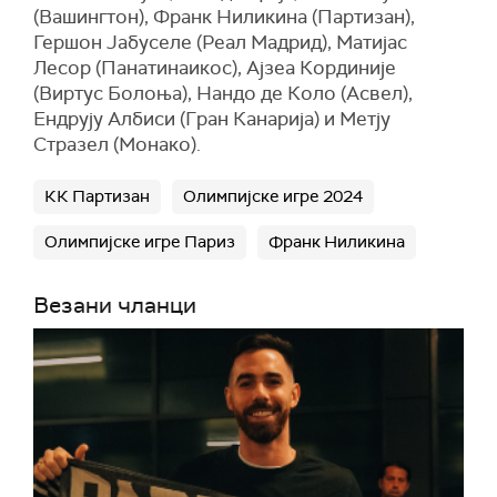
(Вашингтон), Франк Ниликина (Партизан),
Гершон Јабуселе (Реал Мадрид), Матијас
Лесор (Панатинаикос), Ајзеа Кординије
(Виртус Болоња), Нандо де Коло (Асвел),
Ендрују Албиси (Гран Канарија) и Метју
Стразел (Монако).
КК Партизан
Олимпијске игре 2024
Олимпијске игре Париз
Франк Ниликина
Везани чланци