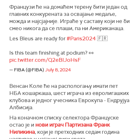
Французи ће на домаћем терену бити један од
главних конкурената за освајање медаље,
можда и најсјајније. Играће у саставу који не би
смео никога да се плаши, па ни Американаца.
Les Bleus are ready for
#Paris2024
🇫🇷
Is this team finishing at podium? 👀
pic.twitter.com/Q2eBIJoHsF
— FIBA (@FIBA)
July 8, 2024
Венсан Коле ће на распологању имати пет
НБА кошаркаша, шест играча из евролигашких
клубова и једног учесника Еврокупа - Ендрујуа
Албисија.
На коначном списку селектора Француске
остао је и
нови играч Партизана Франк
Ниликина
, који је претходних седам година