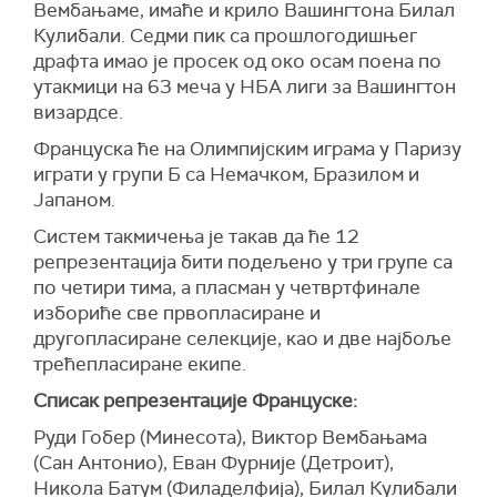
Вембањаме, имаће и крило Вашингтона Билал
Кулибали. Седми пик са прошлогодишњег
драфта имао је просек од око осам поена по
утакмици на 63 меча у НБА лиги за Вашингтон
визардсе.
Француска ће на Олимпијским играма у Паризу
играти у групи Б са Немачком, Бразилом и
Јапаном.
Систем такмичења је такав да ће 12
репрезентација бити подељено у три групе са
по четири тима, а пласман у четвртфинале
избориће све првопласиране и
другопласиране селекције, као и две најбоље
трећепласиране екипе.
Списак репрезентације Француске:
Руди Гобер (Минесота), Виктор Вембањама
(Сан Антонио), Еван Фурније (Детроит),
Никола Батум (Филаделфија), Билал Кулибали