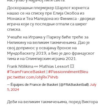
наступао у најјачој лиги света.
Доскорашњи плејмејкер Шарлот хорнетса
нашао се на списку пре Елија Окобоа из
Монака и Теа Маледона из Финикса - двојице
играча који су последњи отпали са ширег
списка.
Учешће на Играма у Паризу биће треће за
Ниликину на великим такмичењима. Дао је
свој допринос у освајању бронзе на
Мундобаскету 2019, а био је део француског
тима и на Олимпијским играма 2021.
Frank Ntilikina 👀 Mathias Lessort 💥
#TeamFranceBasket
|
#PassionnémentBleu
pic.twitter.com/ohjRv7Vrvb
— Équipes de France de Basket (@FRABasketball)
July
5, 2024
Деби на великим такмичењима, поред Виктора