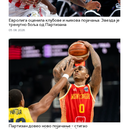
Евролига оценила клубове и њихова појачања: Звезда је
тренутно боља од Партизана
05. 08. 2026.
Партизан довео ново појачање – стигао