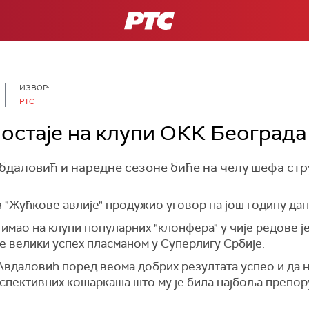
РТС
ИЗВОР:
РТС
остаје на клупи ОКК Београда
даловић и наредне сезоне биће на челу шефа стр
з "Жућкове авлије" продужио уговор на још годину да
имао на клупи популарних "клонфера" у чије редове је 
је велики успех пласманом у Суперлигу Србије.
 Авдаловић поред веома добрих резултата успео и да 
спективних кошаркаша што му је била најбоља препор