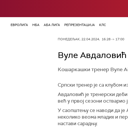
ЕВРОЛИГА
НБА
АБА ЛИГА
РЕПРЕЗЕНТАЦИЈА
КЛС
ПОНЕДЕЉАК, 22.04.2024, 16:28 -> 17:00
Вуле Авдаловић 
Кошаркашки тренер Вуле Аб
Српски тренер је са клубом и
Авдаловић је тренерски деби 
већ у првој сезони остварио 
У саопштењу се наводи да је
неколико веома младих и пер
настави сарадњу.