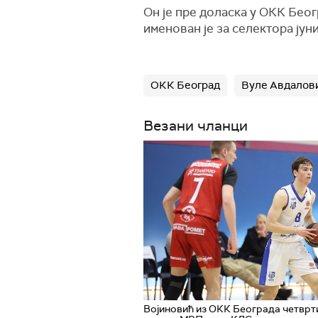
Он је пре доласка у ОКК Беог
именован је за селектора јун
ОКК Београд
Вуле Авдалов
Везани чланци
Војиновић из ОКК Београда четврти