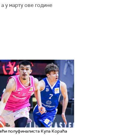
а у марту ове године
ећи полуфиналиста Купа Кораћа