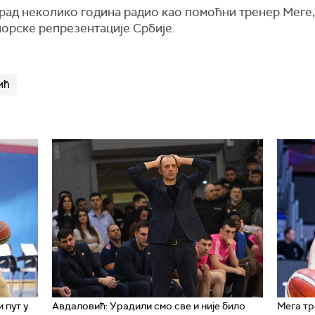
рад неколико година радио као помоћни тренер Меге, 
иорске репрезентације Србије.
ић
 пут у
Авдаловић: Урадили смо све и није било
Мега тр