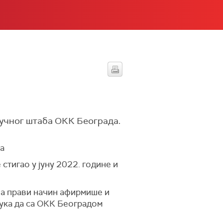
учног штаба ОКК Београда.
на
стигао у јуну 2022. године и
на прави начин афирмише и
ука да са ОКК Београдом