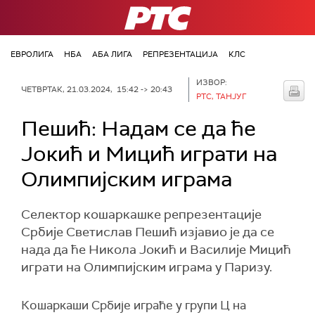
РТС
ЕВРОЛИГА
НБА
АБА ЛИГА
РЕПРЕЗЕНТАЦИЈА
КЛС
ИЗВОР:
ЧЕТВРТАК, 21.03.2024, 15:42 -> 20:43
РТС, ТАНЈУГ
Пешић: Надам се да ће
Јокић и Мицић играти на
Олимпијским играма
Селектор кошаркашке репрезентације
Србије Светислав Пешић изјавио је да се
нада да ће Никола Јокић и Василије Мицић
играти на Олимпијским играма у Паризу.
Кошаркаши Србије играће у групи Ц на