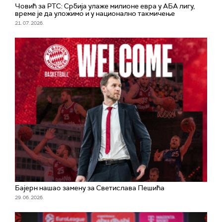
Човић за РТС: Србија улаже милионе евра у АБА лигу,
време је да уложимо и у национално такмичење
21. 07. 2026.
Бајерн нашао замену за Светислава Пешића
29. 06. 2026.