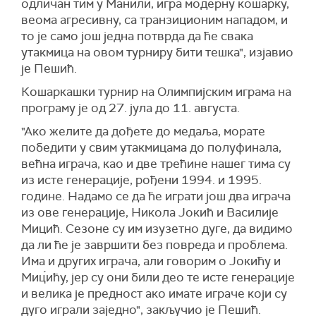
одличан тим у Манили, игра модерну кошарку,
веома агресивну, са транзиционим нападом, и
то је само још једна потврда да ће свака
утакмица на овом турниру бити тешка", изјавио
је Пешић.
Кошаркашки турнир на Олимпијским играма на
програму је од 27. јула до 11. августа.
"Ако желите да дођете до медаља, морате
победити у свим утакмицама до полуфинала,
већна играча, као и две трећине нашег тима су
из исте генерације, рођени 1994. и 1995.
године. Надамо се да ће играти још два играча
из ове генерације, Никола Јокић и Василије
Мици
ћ
. Сезоне су им изузетно дуге, да видимо
да ли ће је завршити без повреда и проблема.
Има и других играча, али говорим о Јокићу и
Миц́ићу, јер су они били део те исте генерације
и велика је предност ако имате играче који су
дуго играли заједно", закључио је Пешић.