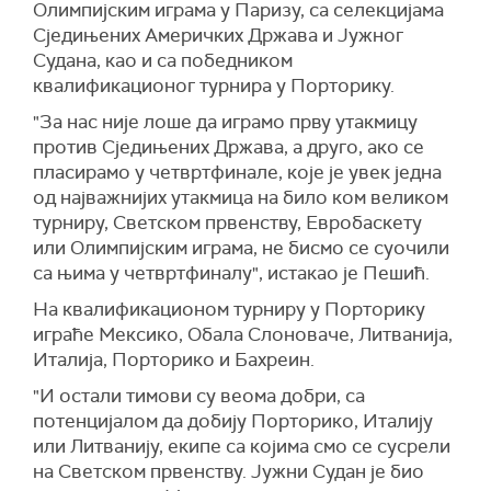
Олимпијским играма у Паризу, са селекцијама
Сједињених Америчких Држава и Јужног
Судана, као и са победником
квалификационог турнира у Порторику.
"За нас није лоше да играмо прву утакмицу
против Сједињених Држава, а друго, ако се
пласирамо у четвртфинале, које је увек једна
од најважнијих утакмица на било ком великом
турниру, Светском првенству, Евробаскету
или Олимпијским играма, не бисмо се суочили
са њима у четвртфиналу", истакао је Пешић.
На квалификационом турниру у Порторику
играће Мексико, Обала Слоноваче, Литванија,
Италија, Порторико и Бахреин.
"И остали тимови су веома добри, са
потенцијалом да добију Порторико, Италију
или Литванију, екипе са којима смо се сусрели
на Светском првенству. Јужни Судан је био