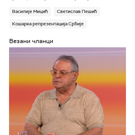
Василије Мицић
Светислав Пешић
Кошарка репрезентација Србије
Везани чланци