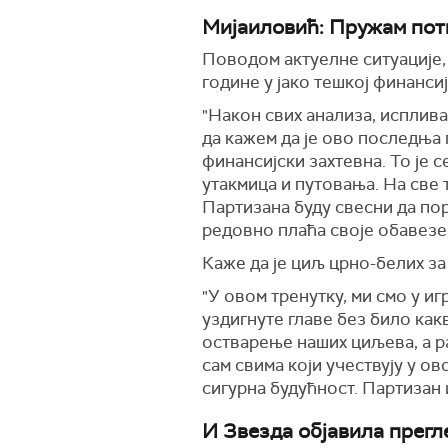
Мијаиловић: Пружам пот
Поводом актуелне ситуације,
године у јако тешкој финансиј
"Након свих анализа, исплива
да кажем да је ово последња 
финансијски захтевна. То је 
утакмица и путовања. На све 
Партизана буду свесни да по
редовно плаћа своје обавезе,
Каже да је циљ црно-белих за
"У овом тренутку, ми смо у и
уздигнуте главе без било как
остварење наших циљева, а р
сам свима који учествују у ов
сигурна будућност. Партизан 
И Звезда објавила прегл