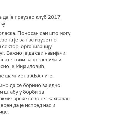
 да је преузео клуб 2017.
њу.
доласка. Поносан сам што могу
зона је за нас изузетно
и сектор, организацију
г. Важно је да сви навијачи
плате свим запосленима и
сио је Мијаиловић.
уле шампиона АБА лиге.
имо да се боримо заједно,
м штабу у борби за
такмичарске сезоне. Захвалан
ерен да је испред нас и
ице.