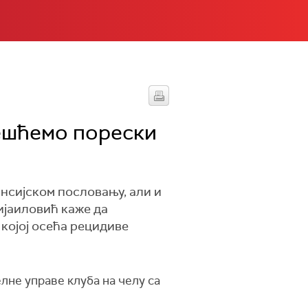
вешћемо порески
нсијском пословању, али и
ијаиловић каже да
којој осећа рецидиве
лне управе клуба на челу са