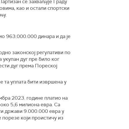
 Партизан се захваљује Граду
вима, као и остали спортски
њу.
ио 963.000.000 динара и да је
одно законској регулативи по
а укупан дуг пре било ког
ести дуг према Пореској
е та уплата бити извршена у
мбра 2023. године платио на
 око 5,6 милиона евра. Са
ти држави 9.000.000 евра у
е порезе који проистичу из