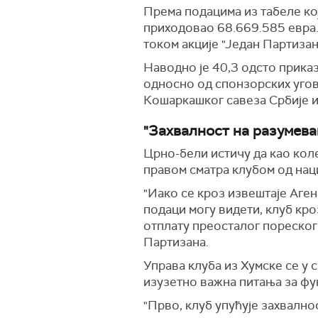
Према подацима из табеле кој
приходовао 68.669.585 евра.
током акције "Један Партизан
Наводно је 40,3 одсто прика
односно од спонзорских угов
Кошаркашког савеза Србије и
"Захвалност на разумев
Црно-бели истичу да као коле
правом сматра клубом од нац
"Иако се кроз извештаје Аген
подаци могу видети, клуб кро
отплату преосталог пореског 
Партизана.
Управа клуба из Хумске се у
изузетно важна питања за фу
"Прво, клуб упућује захвалн