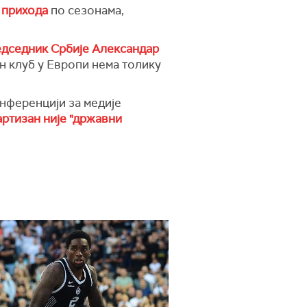
 прихода
по сезонама,
дседник Србије Александар
ан клуб у Европи нема толику
онференцији за медије
артизан није "државни