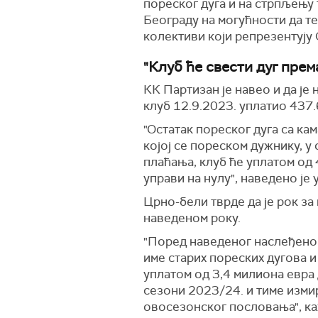
пореског дуга и на стрпљењу 
Београду на могућности да т
колективи који репрезентују
"Клуб ће свести дуг прем
КК Партизан је навео и да је
клуб 12.9.2023. уплатио 437
"Остатак пореског дуга са ка
којој се пореском дужнику, у
плаћања, клуб ће уплатом од
управи на нулу", наведено је 
Црно-бели тврде да је рок за
наведеном року.
"Поред наведеног наслеђеног 
име старих пореских дугова и
уплатом од 3,4 милиона евра 
сезони 2023/24. и тиме изми
овосезонског пословања", ка