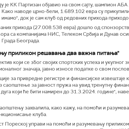
у је КК Партизан објавио на свом сајту, шампион АБА 
 Како наводе црно-бели, 1.689.102 евра су прикупили
 имамо", док је сам клуб од редовних прихода приход
заних прихода (27.008.538 евра) дошло од спонзорств
ора са компанијама НИС, Телеком Србија и Дунав осиг
 Града Београда.
ању приликом решавања два важна питања"
ктив који се због својих спортских успеха и укупног з
ионалног значаја, јавно износе податке о свом посло
ције за привредне регистре и финансијске извештаје к
з саопштење за јавност пружа на увид тренутну финанс
дуга који ће бити намирен до 31.3.2024. године", нав
 саопштењу захвалила, како кажу, на помоћи и разуме
нкционисање клуба.
ост Пореској управи на помоћи и разумевању прилико