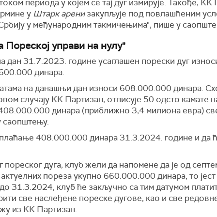
током периода у којем се тај дуг измирује. Такође, КК
ермине у
Штарк арени
закупљује под повлашћеним усло
 Србију у међународним такмичењима", пише у саопште
а Пореској управи на нулу"
 на дан 31.7.2023. године усаглашен порески дуг износ
.600.000 динара.
матама на данашњи дан износи 608.000.000 динара. Сх
 овом случају КК Партизан, отписује 50 одсто камате н
 408.000.000 динара (приближно 3,4 милиона евра) св
у саопштењу.
 плаћање 408.000.000 динара 31.3.2024. године и да ћ
пореског дуга, клуб жели да напомене да је од септе
 актуелних пореза укупно 660.000.000 динара, то јест
до 31.3.2024, клуб ће закључно са тим датумом плати
рити све наслеђене пореске дугове, као и све редовн
жу из КК Партизан.