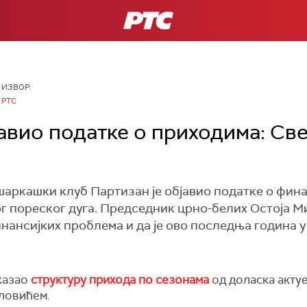
РТС
ИЗВОР:
РТС
авио податке о приходима: С
шаркашки клуб Партизан је објавио податке о фина
г пореског дуга. Председник црно-белих Остоја М
ансијких проблема и да је ово последња година у 
казао
структуру прихода по сезонама
од доласка актуе
ловићем.