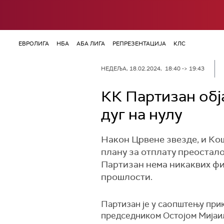
ЕВРОЛИГА
НБА
АБА ЛИГА
РЕПРЕЗЕНТАЦИЈА
КЛС
НЕДЕЉА, 18.02.2024, 18:40 -> 19:43
КК Партизан обј
дуг на нулу
Након Црвене звезде, и Ко
плану за отплату преостало
Партизан нема никаквих фин
прошлости.
Партизан је у саопштењу при
председником Остојом Мијаи