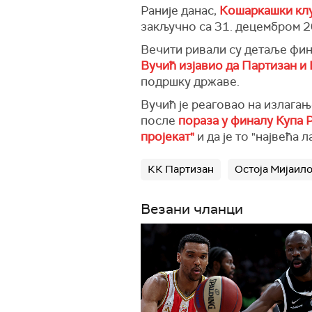
Раније данас,
Кошаркашки клу
закључно са 31. децембром 2
Вечити ривали су детаље фин
Вучић изјавио да Партизан и
подршку државе.
Вучић је реаговао на излага
после
пораза у финалу Купа 
пројекат"
и да је то "највећа л
КК Партизан
Остоја Мијаил
Везани чланци