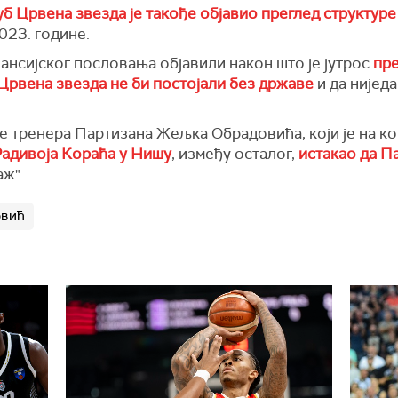
б Црвена звезда је такође објавио преглед структуре
023. године.
ансијског пословања објавили након што је јутрос
пре
 Црвена звезда не би постојали без државе
и да нијед
ње тренера Партизана Жељка Обрадовића, који је на к
Радивоја Кораћа у Нишу
, између осталог,
истакао да П
аж".
овић