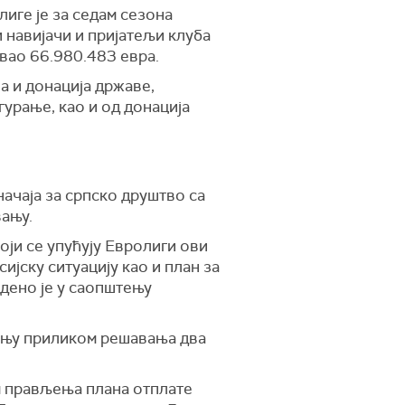
лиге је за седам сезона
 навијачи и пријатељи клуба
овао 66.980.483 евра.
а и донација државе,
урање, као и од донација
начаја за српско друштво са
вању.
оји се упућују Евролиги ови
ијску ситуацију као и план за
едено је у саопштењу
вању приликом решавања два
м прављења плана отплате