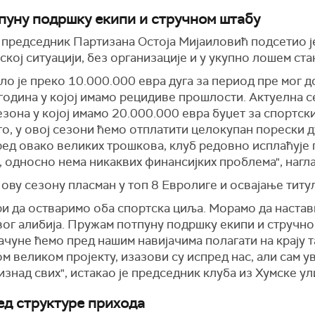
пуну подршку екипи и стручном штабу
 председник Партизана Остоја Мијаиловић подсетио је
ској ситуацији, без организације и у укупно лошем ста
ло је преко 10.000.000 евра дуга за период пре мог 
година у којој имамо рецидиве прошлости. Актуелна се
сезона у којој имамо 20.000.000 евра буџет за спортск
то, у овој сезони ћемо отплатити целокупан порески ду
ред овако великих трошкова, клуб редовно исплаћује 
 односно нема никаквих финансијких проблема", нагла
 ову сезону пласман у топ 8 Евролиге и освајање тит
гри да остваримо оба спортска циља. Морамо да настав
вог алибија. Пружам потпуну подршку екипи и стручно
ачуне ћемо пред нашим навијачима полагати на крају 
ом великом пројекту, изазови су испред нас, али сам ув
изнад свих", истакао је председник клуба из Хумске ул
ед структуре прихода