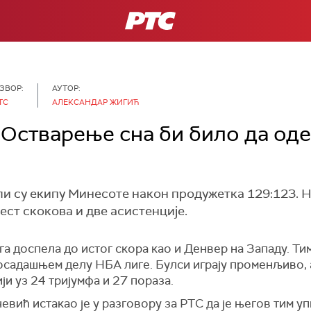
РТС
ЗВОР:
АУТОР:
ТС
АЛЕКСАНДАР ЖИГИЋ
 Остварење сна би било да од
 су екипу Минесоте након продужетка 129:123. Н
шест скокова и две асистенције.
а доспела до истог скора као и Денвер на Западу. Ти
досадашњем делу НБА лиге. Булси играју променљиво, 
и уз 24 тријумфа и 27 пораза.
вић истакао је у разговору за РТС да је његов тим у