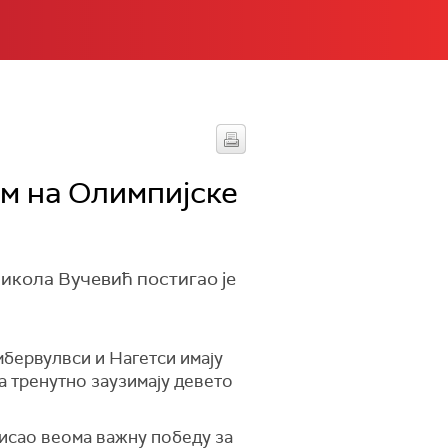
ем на Олимпијске
икола Вучевић постигао је
мбервулвси и Нагетси имају
а тренутно заузимају девето
писао веома важну победу за