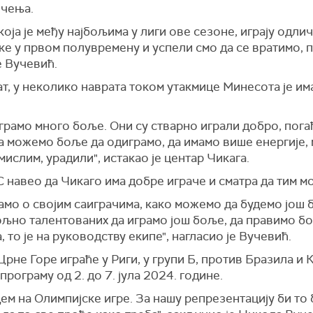
ичења.
оја је међу најбољима у лиги ове сезоне, играју одли
ике у првом полувремену и успели смо да се вратимо,
е Вучевић.
т, у неколико наврата током утакмице Минесота је им
рамо много боље. Они су стварно играли добро, погађ
да можемо боље да одиграмо, да имамо више енергије,
 мислим, урадили", истакао је центар Чикага.
С навео да Чикаго има добре играче и сматра да тим м
амо о својим саиграчима, како можемо да будемо још
ољно талентованих да играмо још боље, да правимо бо
, то је на руководству екипе", нагласио је Вучевић.
рне Горе играће у Риги, у групи Б, против Бразила и
програму од 2. до 7. јула 2024. године.
ем на Олимпијске игре. За нашу репрезентацију би то