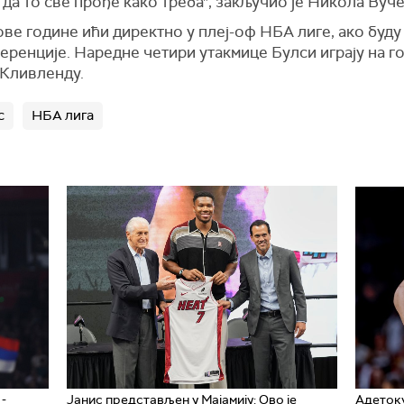
и да то све прође како треба", закључио је Никола Вуч
 ове године ићи директно у плеј-оф НБА лиге, ако буду
ренције. Наредне четири утакмице Булси играју на го
 Кливленду.
с
НБА лига
-
Јанис представљен у Мајамију: Ово је
Адетоку