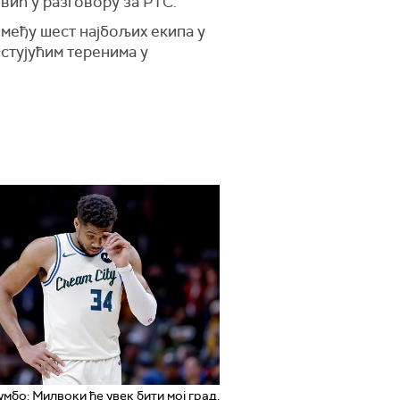
евић у разговору за РТС.
 међу шест најбољих екипа у
стујућим теренима у
мбо: Милвоки ће увек бити мој град,