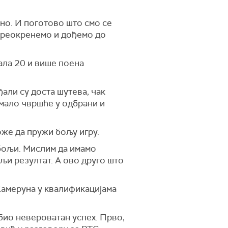
чно. И поготово што смо се
 преокренемо и дођемо до
ала 20 и више поена
али су доста шутева, чак
 мало чвршће у одбрани и
оже да пружи бољу игру.
 бољи. Мислим да имамо
љи резултат. А ово друго што
 Камеруна у квалификацијама
 био невероватан успех. Прво,