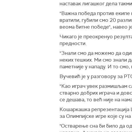
наставак лигашког дела такм
"Важна победа против екипе к
вратили, губили смо 20 разл
веома битне победе", навео ј
Чикаго је преокренуо резулта
предности.
"Знали смо да можемо да одиг
неких тешких. Ми смо знали 
паметније у нападу. И то смо,
Вучевић је у разговору за РТ
"Као играч увек размишљам с
стварно добрих играча и дов
се дешава, то већ није на нама
Кошаркашка репрезентација Ц
за Олимпијске игре које су на 
"Остварење сна би било да од