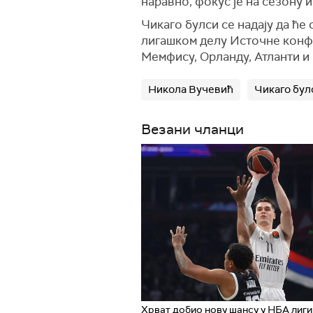
наравно, фокус је на сезону 
Чикаго булси се надају да ће
лигашком делу Источне конфе
Мемфису, Орланду, Атланти и
Никола Вучевић
Чикаго бул
Везани чланци
Хрват добио нову шансу у НБА лиги 